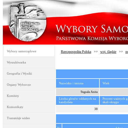
Wybory samorządowe
Rzeczpospolita Polska
>>
woj. śląskie
>>
p
Wyszukiwarka
Geografia i Wyniki
Nazwisko i imiona
Wiek
Organy Wyborcze
Stąpała Anita
Komitety
Liczba głosów oddanych na
Procent ważnych 
kandydata
skali okręgu
Komunikaty
38
Transmisje wideo