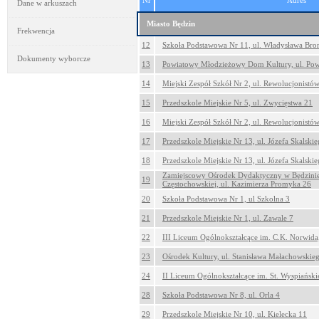
Nr
Adres
Dane w arkuszach
Miasto Będzin
Frekwencja
12
Szkoła Podstawowa Nr 11, ul. Władysława Bro
Dokumenty wyborcze
13
Powiatowy Młodzieżowy Dom Kultury, ul. Pow
14
Miejski Zespół Szkół Nr 2, ul. Rewolucjonistó
15
Przedszkole Miejskie Nr 5, ul. Zwycięstwa 21
16
Miejski Zespół Szkół Nr 2, ul. Rewolucjonistó
17
Przedszkole Miejskie Nr 13, ul. Józefa Skalski
18
Przedszkole Miejskie Nr 13, ul. Józefa Skalski
Zamiejscowy Ośrodek Dydaktyczny w Będzinie 
19
Częstochowskiej, ul. Kazimierza Promyka 26
20
Szkoła Podstawowa Nr 1, ul Szkolna 3
21
Przedszkole Miejskie Nr 1, ul. Zawale 7
22
III Liceum Ogólnokształcące im. C.K. Norwida,
23
Ośrodek Kultury, ul. Stanisława Małachowskie
24
II Liceum Ogólnokształcące im. St. Wyspiańskie
28
Szkoła Podstawowa Nr 8, ul. Orla 4
29
Przedszkole Miejskie Nr 10, ul. Kielecka 11