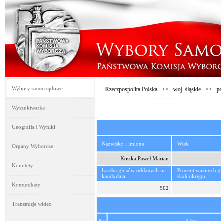
Wybory samorządowe
Rzeczpospolita Polska
>>
woj. śląskie
>>
p
Wyszukiwarka
Geografia i Wyniki
Nazwisko i imiona
Wiek
Organy Wyborcze
Kostka Paweł Marian
Komitety
Liczba głosów oddanych na
Procent ważnych 
kandydata
skali okręgu
Komunikaty
502
Transmisje wideo