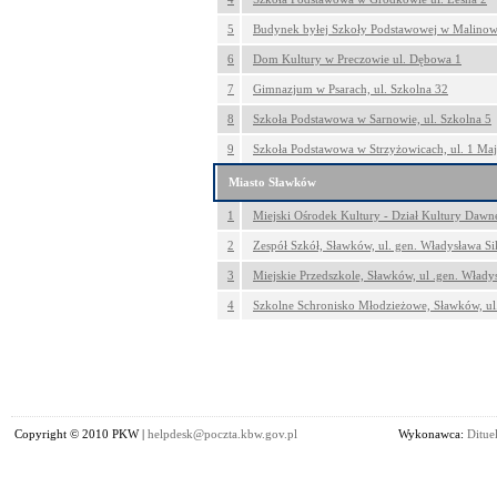
5
Budynek byłej Szkoły Podstawowej w Malinowi
6
Dom Kultury w Preczowie ul. Dębowa 1
7
Gimnazjum w Psarach, ul. Szkolna 32
8
Szkoła Podstawowa w Sarnowie, ul. Szkolna 5
9
Szkoła Podstawowa w Strzyżowicach, ul. 1 Maj
Miasto Sławków
1
Miejski Ośrodek Kultury - Dział Kultury Dawn
2
Zespół Szkół, Sławków, ul. gen. Władysława Si
3
Miejskie Przedszkole, Sławków, ul .gen. Włady
4
Szkolne Schronisko Młodzieżowe, Sławków, ul
Copyright © 2010 PKW |
helpdesk@poczta.kbw.gov.pl
Wykonawca:
Dituel