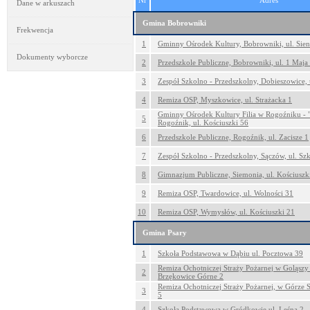
Nr
Adres
Dane w arkuszach
Gmina Bobrowniki
Frekwencja
1
Gminny Ośrodek Kultury, Bobrowniki, ul. Sie
Dokumenty wyborcze
2
Przedszkole Publiczne, Bobrowniki, ul. 1 Maja
3
Zespół Szkolno - Przedszkolny, Dobieszowice, 
4
Remiza OSP, Myszkowice, ul. Strażacka 1
Gminny Ośrodek Kultury Filia w Rogoźniku - 
5
Rogoźnik, ul. Kościuszki 56
6
Przedszkole Publiczne, Rogoźnik, ul. Zacisze 1
7
Zespół Szkolno - Przedszkolny, Sączów, ul. Sz
8
Gimnazjum Publiczne, Siemonia, ul. Kościuszk
9
Remiza OSP, Twardowice, ul. Wolności 31
10
Remiza OSP, Wymysłów, ul. Kościuszki 21
Gmina Psary
1
Szkoła Podstawowa w Dąbiu ul. Pocztowa 39
Remiza Ochotniczej Straży Pożarnej w Goląszy
2
Brzękowice Górne 2
Remiza Ochotniczej Straży Pożarnej, w Górze S
3
5
4
Szkoła Podstawowa w Gródkowie ul. Leśna 2