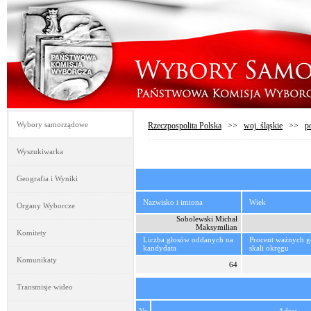
Wybory samorządowe
Rzeczpospolita Polska
>>
woj. śląskie
>>
p
Wyszukiwarka
Geografia i Wyniki
Nazwisko i imiona
Wiek
Organy Wyborcze
Sobolewski Michał
Maksymilian
Komitety
Liczba głosów oddanych na
Procent ważnych 
kandydata
skali okręgu
Komunikaty
64
Transmisje wideo