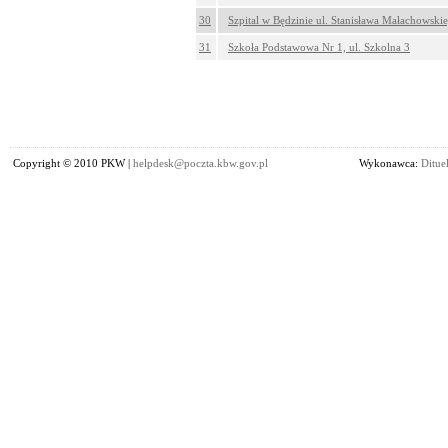
30
Szpital w Będzinie ul. Stanisława Małachowski
31
Szkoła Podstawowa Nr 1, ul. Szkolna 3
Copyright © 2010 PKW |
helpdesk@poczta.kbw.gov.pl
Wykonawca:
Dituel