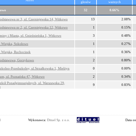
Adres
głosów
ważnych
kowo
32
0.66%
odstawowa nr 3, ul. Czerniejewska 14, Witkowo
13
2.08%
odstawowa nr 2, ul. Czerniejewska 12, Witkowo
1
0.15%
iny i Miasta, ul. Gnieźnieńska 1, Witkowo
3
0.48%
a Wiejska, Sokołowo
1
0.27%
a Wiejska, Ruchocinek
1
0.36%
Podstawowa, Gorzykowo
2
0.80%
zkolno-Przedszkolny, ul.Strzałkowska 1, Mielżyn
0
0.00%
um, ul. Poznańska 47, Witkowo
2
0.34%
zkół Ponadgimnazjalnych, ul. Warszawska 29,
9
0.83%
o
l
Wykonawca:
Dituel Sp. z o.o.
Data os