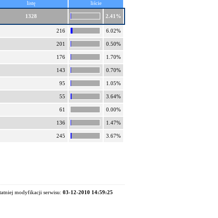
listę
liście
1328
2.41%
216
6.02%
201
0.50%
176
1.70%
143
0.70%
95
1.05%
55
3.64%
61
0.00%
136
1.47%
245
3.67%
tatniej modyfikacji serwisu:
03-12-2010 14:59:25