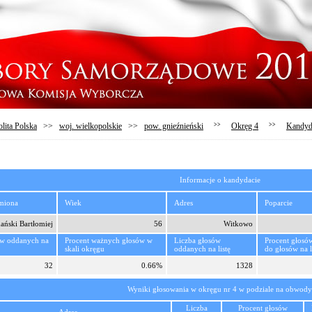
lita Polska
>>
woj. wielkopolskie
>>
pow. gnieźnieński
>>
Okręg 4
>>
Kandyd
Informacje o kandydacie
imiona
Wiek
Adres
Poparcie
ański Bartłomiej
56
Witkowo
ów oddanych na
Procent ważnych głosów w
Liczba głosów
Procent głosó
skali okręgu
oddanych na listę
do głosów na l
32
0.66%
1328
Wyniki głosowania w okręgu nr 4 w podziale na obwody
Liczba
Procent głosów