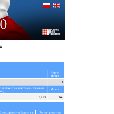
at
Numer
okręgu
4
w oddanych na kandydata w stosunku
Mandat
istę
2,41%
Nie
Liczba głosów oddanych na
Procent głosów na