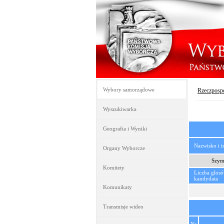
Wybory samorządowe
Rzeczpospo
Wyszukiwarka
Geografia i Wyniki
Nazwisko i 
Organy Wyborcze
Szym
Komitety
Liczba głos
kandydata
Komunikaty
Transmisje wideo