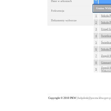
Nr
Dane w arkuszach
Gmina Wit
Frekwencja
1
Szkoła P
Dokumenty wyborcze
2
Szkoła P
3
Urząd Gm
4
Świetlic
5
Świetlic
6
Szkoła 
7
Zespół S
8
Gimnazj
Zespół S
9
Witkow
Copyright © 2010 PKW |
helpdesk@poczta.kbw.gov.p