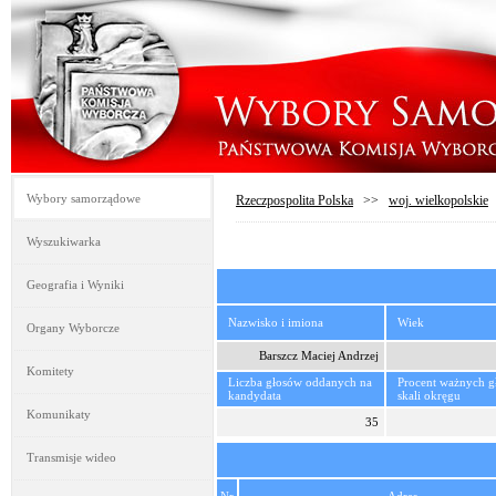
Wybory samorządowe
Rzeczpospolita Polska
>>
woj. wielkopolskie
Wyszukiwarka
Geografia i Wyniki
Nazwisko i imiona
Wiek
Organy Wyborcze
Barszcz Maciej Andrzej
Komitety
Liczba głosów oddanych na
Procent ważnych 
kandydata
skali okręgu
Komunikaty
35
Transmisje wideo