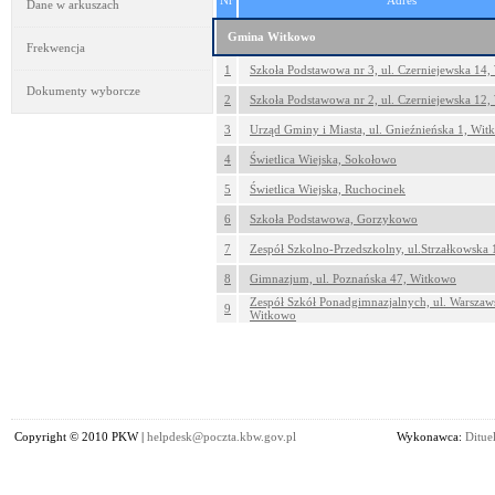
Nr
Adres
Dane w arkuszach
Gmina Witkowo
Frekwencja
1
Szkoła Podstawowa nr 3, ul. Czerniejewska 14
Dokumenty wyborcze
2
Szkoła Podstawowa nr 2, ul. Czerniejewska 12
3
Urząd Gminy i Miasta, ul. Gnieźnieńska 1, Wi
4
Świetlica Wiejska, Sokołowo
5
Świetlica Wiejska, Ruchocinek
6
Szkoła Podstawowa, Gorzykowo
7
Zespół Szkolno-Przedszkolny, ul.Strzałkowska 
8
Gimnazjum, ul. Poznańska 47, Witkowo
Zespół Szkół Ponadgimnazjalnych, ul. Warszaw
9
Witkowo
Copyright © 2010 PKW |
helpdesk@poczta.kbw.gov.pl
Wykonawca:
Dituel