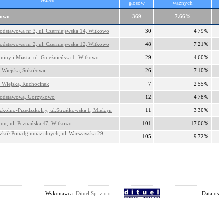
Adres
głosów
ważnych
kowo
369
7.66%
odstawowa nr 3, ul. Czerniejewska 14, Witkowo
30
4.79%
odstawowa nr 2, ul. Czerniejewska 12, Witkowo
48
7.21%
iny i Miasta, ul. Gnieźnieńska 1, Witkowo
29
4.60%
a Wiejska, Sokołowo
26
7.10%
a Wiejska, Ruchocinek
7
2.55%
Podstawowa, Gorzykowo
12
4.78%
zkolno-Przedszkolny, ul.Strzałkowska 1, Mielżyn
11
3.30%
um, ul. Poznańska 47, Witkowo
101
17.06%
zkół Ponadgimnazjalnych, ul. Warszawska 29,
105
9.72%
o
l
Wykonawca:
Dituel Sp. z o.o.
Data os