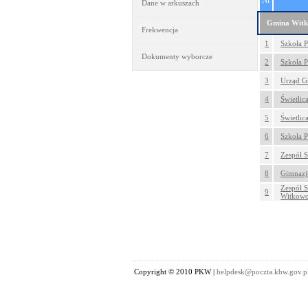
Nr
Dane w arkuszach
Gmina Wit
Frekwencja
1
Szkoła P
Dokumenty wyborcze
2
Szkoła P
3
Urząd Gm
4
Świetlic
5
Świetlic
6
Szkoła 
7
Zespół S
8
Gimnazj
Zespół S
9
Witkow
Copyright © 2010 PKW |
helpdesk@poczta.kbw.gov.p