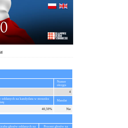
at
Numer
okręgu
4
w oddanych na kandydata w stosunku
Mandat
istę
40,59%
Nie
Liczba głosów oddanych na
Procent głosów na