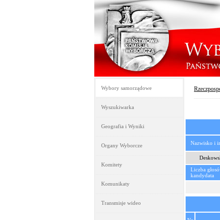
Wybory samorządowe
Rzeczpospo
Wyszukiwarka
Geografia i Wyniki
Nazwisko i 
Organy Wyborcze
Deskows
Komitety
Liczba głos
kandydata
Komunikaty
Transmisje wideo