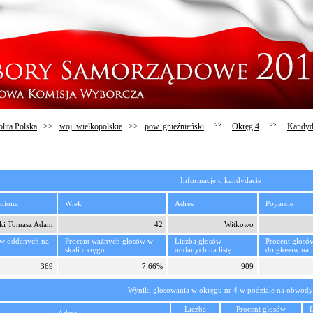
lita Polska
>>
woj. wielkopolskie
>>
pow. gnieźnieński
>>
Okręg 4
>>
Kandyd
Informacje o kandydacie
imiona
Wiek
Adres
Poparcie
ki Tomasz Adam
42
Witkowo
ów oddanych na
Procent ważnych głosów w
Liczba głosów
Procent głosó
skali okręgu
oddanych na listę
do głosów na l
369
7.66%
909
Wyniki głosowania w okręgu nr 4 w podziale na obwody
Liczba
Procent głosów