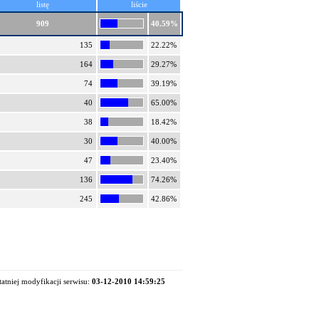
listę
liście
909
40.59%
135
22.22%
164
29.27%
74
39.19%
40
65.00%
38
18.42%
30
40.00%
47
23.40%
136
74.26%
245
42.86%
tatniej modyfikacji serwisu:
03-12-2010 14:59:25