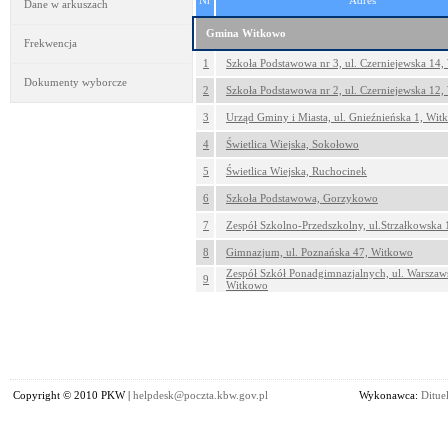
Nr
Adres
Dane w arkuszach
Gmina Witkowo
Frekwencja
1
Szkoła Podstawowa nr 3, ul. Czerniejewska 14
Dokumenty wyborcze
2
Szkoła Podstawowa nr 2, ul. Czerniejewska 12
3
Urząd Gminy i Miasta, ul. Gnieźnieńska 1, Wi
4
Świetlica Wiejska, Sokołowo
5
Świetlica Wiejska, Ruchocinek
6
Szkoła Podstawowa, Gorzykowo
7
Zespół Szkolno-Przedszkolny, ul.Strzałkowska 
8
Gimnazjum, ul. Poznańska 47, Witkowo
Zespół Szkół Ponadgimnazjalnych, ul. Warszaw
9
Witkowo
Copyright © 2010 PKW |
helpdesk@poczta.kbw.gov.pl
Wykonawca:
Dituel