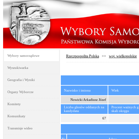
Wybory samorządowe
Rzeczpospolita Polska
>>
woj. wielkopolskie
Wyszukiwarka
Geografia i Wyniki
Nazwisko i imiona
Wiek
Organy Wyborcze
Nowicki Arkadiusz Józef
Komitety
Liczba głosów oddanych na
Procent ważnych 
kandydata
skali okręgu
Komunikaty
67
Transmisje wideo