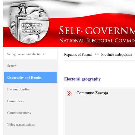
Self-government elections
Republic of Poland
>>
Province małopolskie
Search
Geography and Results
Electoral geography
Electoral bodies
Commune Zawoja
Committees
Communications
Video transmissions