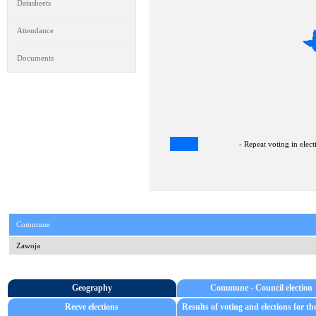
Datasheets
Attendance
Documents
- Repeat voting in elect
Commune
Zawoja
Geography
Commune - Council election
Reeve elections
Results of voting and elections for th