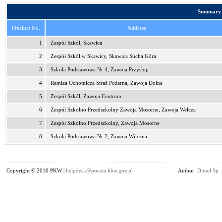
Summary i
Precinct No.
Address
1
Zespół Szkół, Skawica
2
Zespół Szkół w Skawicy, Skawica Sucha Góra
3
Szkoła Podstawowa Nr 4, Zawoja Przysłop
4
Remiza Ochotnicza Straż Pożarna, Zawoja Dolna
5
Zespół Szkół, Zawoja Centrum
6
Zespół Szkolno Przedszkolny Zawoja Mosorne, Zawoja Wełcza
7
Zespół Szkolno Przedszkolny, Zawoja Mosorne
8
Szkoła Podstawowa Nr 2, Zawoja Wilczna
Copyright © 2010 PKW |
helpdesk@poczta.kbw.gov.pl
Author:
Dituel Sp. 