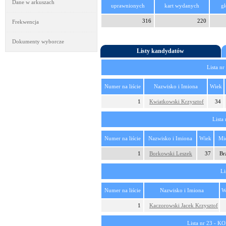
Dane w arkuszach
uprawnionych
kart wydanych
g
316
220
Frekwencja
Dokumenty wyborcze
Listy kandydatów
Lista 
Numer na liście
Nazwisko i Imiona
Wiek
1
Kwiatkowski Krzysztof
34
List
Numer na liście
Nazwisko i Imiona
Wiek
Mie
1
Borkowski Leszek
37
Br
L
Numer na liście
Nazwisko i Imiona
W
1
Kaczorowski Jacek Krzysztof
Lista nr 23 