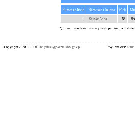
Numer na liście
Nazwisko i Imiona
Wiek
Mie
1
Sajnóg Anna
53
Br
*) Treść oświadczeń lustracyjnych podano na podstawi
Copyright © 2010 PKW |
helpdesk@poczta.kbw.gov.pl
Wykonawca:
Dituel