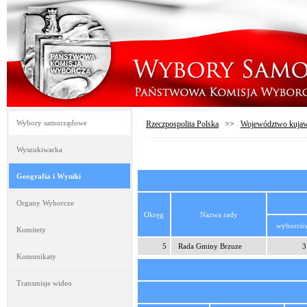
Wybory samorządowe
Rzeczpospolita Polska
>>
Województwo kujaw
Wyszukiwarka
Geografia i Wyniki
Organy Wyborcze
Okręg
Nazwa rady
wyborcó
Komitety
5
Rada Gminy Brzuze
3
Komunikaty
Transmisje wideo