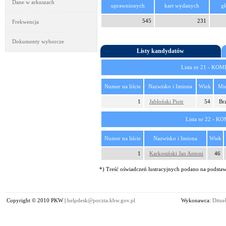
Dane w arkuszach
uprawnionych
kart wydanych
g
545
231
Frekwencja
Dokumenty wyborcze
Listy kandydatów
Lista nr 21 -
Numer na liście
Nazwisko i Imiona
Wiek
Mie
1
Jabłoński Piotr
54
Br
Lista nr 22 
Numer na liście
Nazwisko i Imiona
Wiek
1
Karkosiński Jan Antoni
46
*) Treść oświadczeń lustracyjnych podano na podstawi
Copyright © 2010 PKW |
helpdesk@poczta.kbw.gov.pl
Wykonawca:
Dituel