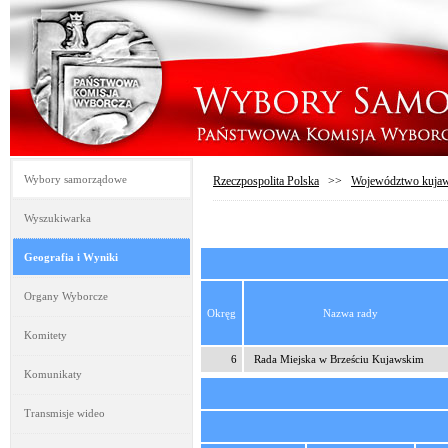
Wybory samorządowe
Rzeczpospolita Polska
>>
Województwo kujaw
Wyszukiwarka
Geografia i Wyniki
Organy Wyborcze
Okręg
Nazwa rady
Komitety
6
Rada Miejska w Brześciu Kujawskim
Komunikaty
Transmisje wideo