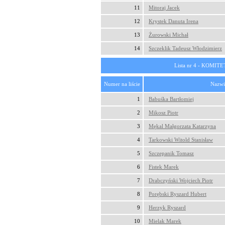
11
Mitoraj Jacek
12
Krystek Danuta Irena
13
Żurowski Michał
14
Szczeklik Tadeusz Włodzimierz
Lista nr 4 - KOM
Numer na liście
Nazwi
1
Babuśka Bartłomiej
2
Mikosz Piotr
3
Mękal Małgorzata Katarzyna
4
Tarkowski Witold Stanisław
5
Szczepanik Tomasz
6
Fistek Marek
7
Drabczyński Wojciech Piotr
8
Porębski Ryszard Hubert
9
Herzyk Ryszard
10
Mielak Marek