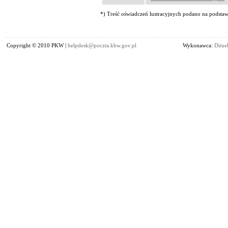
*) Treść oświadczeń lustracyjnych podano na podstawi
Copyright © 2010 PKW |
helpdesk@poczta.kbw.gov.pl
Wykonawca:
Dituel