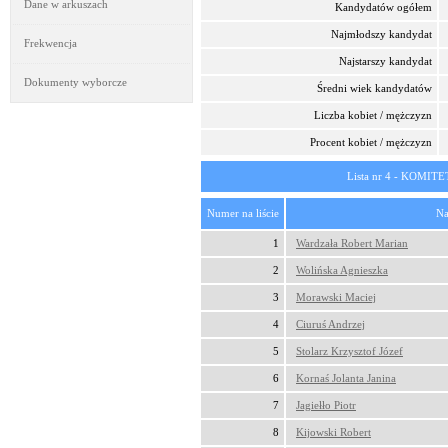
Dane w arkuszach
Kandydatów ogółem
Najmłodszy kandydat
Frekwencja
Najstarszy kandydat
Dokumenty wyborcze
Średni wiek kandydatów
Liczba kobiet / mężczyzn
Procent kobiet / mężczyzn
Lista nr 4 - KOM
Numer na liście
Na
1
Wardzała Robert Marian
2
Wolińska Agnieszka
3
Morawski Maciej
4
Ciuruś Andrzej
5
Stolarz Krzysztof Józef
6
Kornaś Jolanta Janina
7
Jagiełło Piotr
8
Kijowski Robert