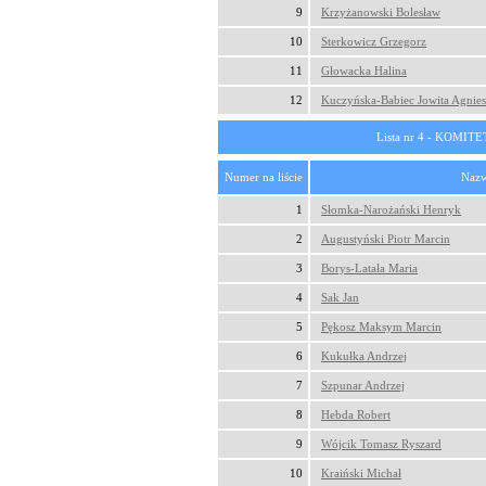
9
Krzyżanowski Bolesław
10
Sterkowicz Grzegorz
11
Głowacka Halina
12
Kuczyńska-Babiec Jowita Agnie
Lista nr 4 - KOM
Numer na liście
Nazw
1
Słomka-Narożański Henryk
2
Augustyński Piotr Marcin
3
Borys-Latała Maria
4
Sak Jan
5
Pękosz Maksym Marcin
6
Kukułka Andrzej
7
Szpunar Andrzej
8
Hebda Robert
9
Wójcik Tomasz Ryszard
10
Kraiński Michał