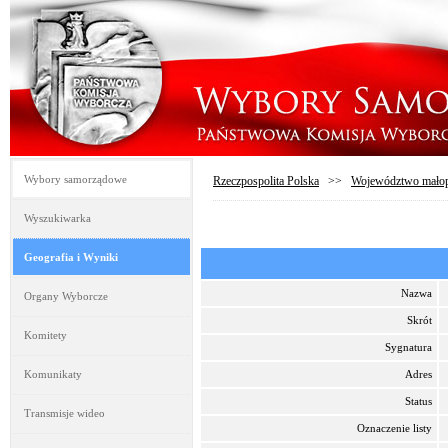
Wybory samorządowe
Rzeczpospolita Polska
>>
Województwo małop
Wyszukiwarka
Geografia i Wyniki
Nazwa
Organy Wyborcze
Skrót
Komitety
Sygnatura
Komunikaty
Adres
Status
Transmisje wideo
Oznaczenie listy