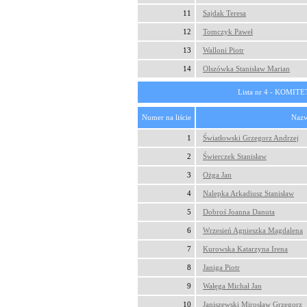
11
Sajdak Teresa
12
Tomczyk Paweł
13
Walloni Piotr
14
Olszówka Stanisław Marian
Lista nr 4 - KOM
Numer na liście
Nazw
1
Światłowski Grzegorz Andrzej
2
Świerczek Stanisław
3
Ożga Jan
4
Nalepka Arkadiusz Stanisław
5
Dobroś Joanna Danuta
6
Wrzesień Agnieszka Magdalena
7
Kurowska Katarzyna Irena
8
Janiga Piotr
9
Wałęga Michał Jan
10
Janiszewski Mirosław Grzegorz