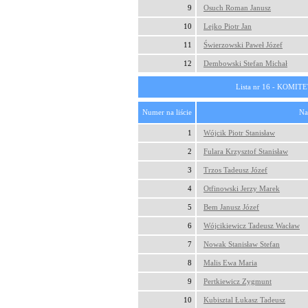
9
Osuch Roman Janusz
10
Lejko Piotr Jan
11
Świerzowski Paweł Józef
12
Dembowski Stefan Michał
Lista nr 16 - KO
Numer na liście
Na
1
Wójcik Piotr Stanisław
2
Fulara Krzysztof Stanisław
3
Trzos Tadeusz Józef
4
Otfinowski Jerzy Marek
5
Bem Janusz Józef
6
Wójcikiewicz Tadeusz Wacław
7
Nowak Stanisław Stefan
8
Malis Ewa Maria
9
Pertkiewicz Zygmunt
10
Kubisztal Łukasz Tadeusz