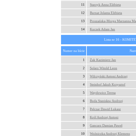
11
Starzyk Anna Elżbieta
12
Burnat Jolanta Elżbieta
13
Proszańska-Morga Marzanna Ma
14
Kuczek Adam Jan
Lista nr 16 - KO
Numer na liście
Nazw
1
Żak Kazimierz Jan
2
Solarz Witold Leon
3
Wilczyński Antoni Andrzej
4
Steinhof Jakub Krzysztof
5
Waydowicz Teresa
6
Boda Stanisław Andrzej
7
Pelczar Dawid Łukasz
8
Król Andrzej Antoni
9
Gancarz Damian Paweł
10
Woźniczka Andrzej Klemens