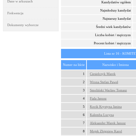
Dane w arkuszach
Kandydatów ogółem
Najmłodszy kandydat
Frekwencja
Najstarszy kandydat
Dokumenty wyborcze
Średni wiek kandydatów
Liczba kobiet / mężczyzn
Procent kobiet / mężczyzn
Lista nr 16 - KO
Numer na liście
Nazwisko i Imiona
1
Ciesielczyk Marek
2
Wrona Stefan Paweł
3
Smoliński Wacław Tomasz
4
Fiala Janusz
5
Kocik Krystyna Janina
6
Kalemba Lucyna
7
Aleksander Marek Janusz
8
Mojek Zbigniew Karol