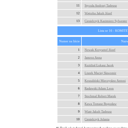
11
Stycuła Andrzej Tadeusz
12
Wątroba Jakub Józef
13
Ciesielczyk Kazimierz Sylwester
Lista nr 16 - KO
Numer na liście
Nazw
1
Nowak Krzysztof Józef
2
Jamroz Anna
3
Kużdżał Łukasz Jacek
4
Liszek Maciej Sławomir
5
Koszaliński Mieczysław Antoni
6
Rasławski Adam Leon
7
Stochmal Robert Marek
8
Kawa Tomasz Bogusław
9
Wiatr Jakub Tadeusz
10
Ciesielczyk Jolanta