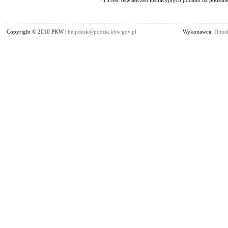
*) Treść oświadczeń lustracyjnych podano na podstawi
Copyright © 2010 PKW |
helpdesk@poczta.kbw.gov.pl
Wykonawca:
Dituel