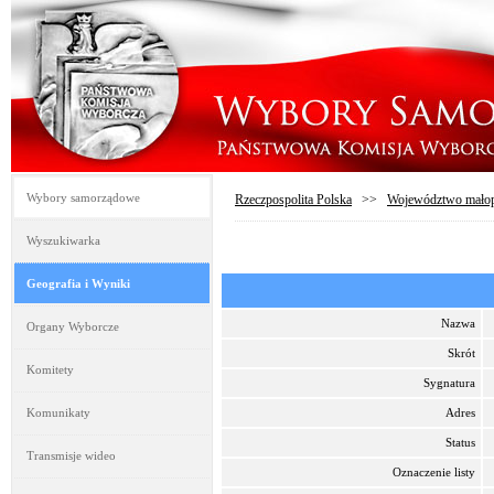
Wybory samorządowe
Rzeczpospolita Polska
>>
Województwo małop
Wyszukiwarka
Geografia i Wyniki
Nazwa
Organy Wyborcze
Skrót
Komitety
Sygnatura
Komunikaty
Adres
Status
Transmisje wideo
Oznaczenie listy