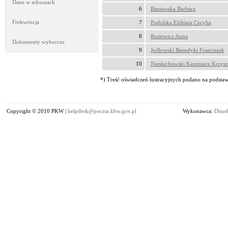
Dane w arkuszach
6
Baniewska Barbara
Frekwencja
7
Podolska Elżbieta Cecylia
8
Rosiewicz Anna
Dokumenty wyborcze
9
Jodłowski Benedykt Franciszek
10
Niesłuchowski Kazimierz Krzysz
*) Treść oświadczeń lustracyjnych podano na podstawi
Copyright © 2010 PKW |
helpdesk@poczta.kbw.gov.pl
Wykonawca:
Dituel