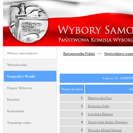
Wybory samorządowe
Rzeczpospolita Polska
>>
Województwo warmi
Wyszukiwarka
Geografia i Wyniki
Lista nr 14 - KO
Organy Wyborcze
Numer na liście
Na
1
Błażejowska Ewa
Komitety
2
Kotwicka Zofia
Komunikaty
3
Ławnicka Barbara
4
Smurzyński Stefan Zbigniew
Transmisje wideo
5
Mroczka Michał Dariusz