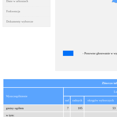
Dane w arkuszach
Frekwencja
Dokumenty wyborcze
- Ponowne głosowanie w wyb
Zbiorcze in
Li
Wyszczególnienie
rad
radnych
okręgów wyborczych
gminy ogółem
7
105
53
w tym: