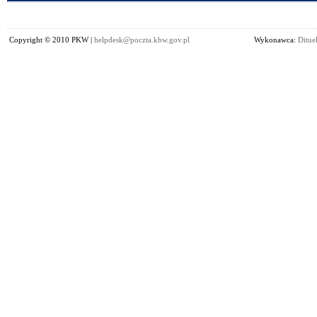
Copyright © 2010 PKW |
helpdesk@poczta.kbw.gov.pl
Wykonawca:
Dituel