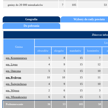
gminy do 20 000 mieszkańców
7
105
53
Geografia
Wybory do rady powiatu
Do pobrania
Zbiorcze inf
Lic
Gmina
obwodów
okręgów
mandatów
komitetów
z
gm. Krzemieniewo
5
8
15
7
gm. Lipno
4
9
15
12
gm. Osieczna
5
5
15
10
gm. Rydzyna
10
10
15
11
gm. Święciechowa
4
9
15
10
gm. Wijewo
2
6
15
3
gm. Włoszakowice
6
6
15
5
Podsumowanie
36
53
105
58