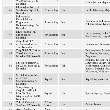
Władysława IV 143,
końca (strona nieparz
Koszalin
Gimnazjum Nr 6, ul.
45
Stanisława Dąbka 1,
Powszechny
Nie
Emilii Gierczak, Maj
Koszalin
Politechnika
Koszalińska, ul.
Batalionów Chłopskic
46
Eugeniusza
Powszechny
Nie
Kilińszczaków, Kośc
Kwiatkowskiego 6e,
Koszalin
Klub "Bałtyk", ul.
Bursztynowa, Dokerów
47
Spokojna 48,
Powszechny
Nie
Sienkiewicza, Kosyni
Koszalin
Zespół Szkół Nr 13,
48
ul. Franciszkańska
Powszechny
Nie
Bosmańska, Jantarow
102, Koszalin
Zespół Szkół Nr 8 im.
Energetyków, Francis
49
T.Kościuszki, ul.
Powszechny
Nie
Krańcowa, Kutrowa, 
Morska 108, Koszalin
Żeglarska.
Ariadna, Biwakowa, 
Szkoła Podstawowa
Jamneńska, Julków J
50
Nr 22, ul. Szkolna 1,
Powszechny
Tak
Nadbrzeżna, Orlików
Koszalin
Siewna, Sołecka, Spa
Wichrowa, Widokowa
Szpital Wojewódzki,
ul. Tytusa
51
Szpital
Nie
Szpital Wojewódzki
Chałubińskiego 7,
Koszalin
Specjalistyczny
Zespół Gruźlicy i
52
Chorób Płuc, ul.
Szpital
Nie
Specjalistyczny Zesp
Niepodległości 44/48,
Koszalin
Zakład Karny, ul.
Zakład
53
Nie
Zakład Karny
Strefowa 17, Koszalin
karny
Areszt Śledczy, ul.
Areszt