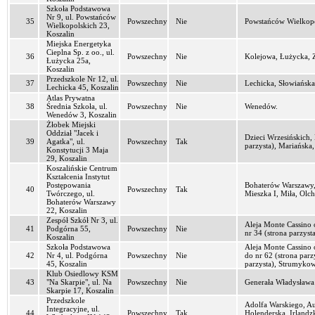
Szkoła Podstawowa
Nr 9, ul. Powstańców
35
Powszechny
Nie
Powstańców Wielkopol
Wielkopolskich 23,
Koszalin
Miejska Energetyka
Cieplna Sp. z oo., ul.
36
Powszechny
Nie
Kolejowa, Łużycka, Z
Łużycka 25a,
Koszalin
Przedszkole Nr 12, ul.
37
Powszechny
Nie
Lechicka, Słowiańska
Lechicka 45, Koszalin
Atlas Prywatna
38
Średnia Szkoła, ul.
Powszechny
Nie
Wenedów.
Wenedów 3, Koszalin
Żłobek Miejski
Oddział "Jacek i
Dzieci Wrzesińskich,
39
Agatka", ul.
Powszechny
Tak
parzysta), Mariańska
Konstytucji 3 Maja
29, Koszalin
Koszalińskie Centrum
Kształcenia Instytut
Postępowania
Bohaterów Warszawy, 
40
Powszechny
Tak
Twórczego, ul.
Mieszka I, Miła, Olc
Bohaterów Warszawy
22, Koszalin
Zespół Szkół Nr 3, ul.
Aleja Monte Cassino o
41
Podgórna 55,
Powszechny
Nie
nr 34 (strona parzyst
Koszalin
Szkoła Podstawowa
Aleja Monte Cassino o
42
Nr 4, ul. Podgórna
Powszechny
Nie
do nr 62 (strona parz
45, Koszalin
parzysta), Strumykow
Klub Osiedlowy KSM
43
"Na Skarpie", ul. Na
Powszechny
Nie
Generała Władysława 
Skarpie 17, Koszalin
Przedszkole
Adolfa Warskiego, Au
Integracyjne, ul.
44
Powszechny
Tak
Holenderska, Irland