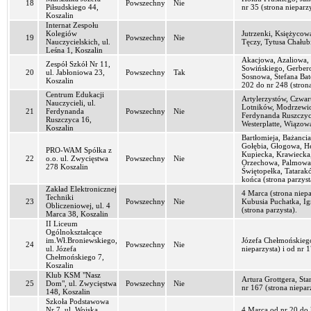
18
Powszechny
Nie
Piłsudskiego 44,
nr 35 (strona nieparz
Koszalin
Internat Zespołu
Kolegiów
Jutrzenki, Księżycowa
19
Powszechny
Nie
Nauczycielskich, ul.
Tęczy, Tytusa Chałub
Leśna 1, Koszalin
Akacjowa, Azaliowa, 
Zespół Szkół Nr 11,
Sowińskiego, Gerber
20
ul. Jabłoniowa 23,
Powszechny
Tak
Sosnowa, Stefana Bat
Koszalin
202 do nr 248 (strona
Centrum Edukacji
Artylerzystów, Czwa
Nauczycieli, ul.
Lotników, Modrzewio
21
Ferdynanda
Powszechny
Nie
Ferdynanda Ruszczyc
Ruszczyca 16,
Westerplatte, Wiązo
Koszalin
Bartłomieja, Bażanc
Gołębia, Głogowa, H
PRO-WAM Spółka z
Kupiecka, Krawiecka
22
o.o. ul. Zwycięstwa
Powszechny
Nie
Orzechowa, Palmowa,
278 Koszalin
Świętopełka, Tatara
końca (strona parzyst
Zakład Elektronicznej
4 Marca (strona niepa
Techniki
23
Powszechny
Nie
Kubusia Puchatka, I
Obliczeniowej, ul. 4
(strona parzysta).
Marca 38, Koszalin
II Liceum
Ogólnokształcące
im.Wł.Broniewskiego,
Józefa Chełmońskiego
24
Powszechny
Nie
ul. Józefa
nieparzysta) i od nr 
Chełmońskiego 7,
Koszalin
Klub KSM "Nasz
Artura Grottgera, St
25
Dom", ul. Zwycięstwa
Powszechny
Nie
nr 167 (strona niepar
148, Koszalin
Szkoła Podstawowa
Nr 7, ul. Wojska
4 Marca od nr 20 do 