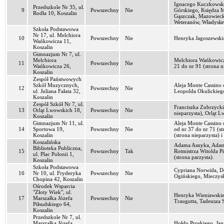
Ignacego Kuczkowskie
Przedszkole Nr 35, ul.
9
Powszechny
Nie
Górskiego, Księdza 
Rodła 10, Koszalin
Gąszczak, Mazowiecka
Weteranów, Władysła
Szkoła Podstawowa
Nr 17, ul. Melchiora
10
Powszechny
Nie
Henryka Jagoszewskie
Wańkowicza 11,
Koszalin
Gimnazjum Nr 7, ul.
Melchiora
Melchiora Wańkowicza
11
Powszechny
Nie
Wańkowicza 26,
21 do nr 91 (strona n
Koszalin
Zespół Państwowych
Szkół Muzycznych,
Aleja Monte Cassino o
12
Powszechny
Nie
ul. Juliana Fałata 32,
Leopolda Okulickieg
Koszalin
Zespół Szkół Nr 7, ul.
Franciszka Zubrzyckie
13
Orląt Lwowskich 18,
Powszechny
Nie
nieparzysta), Orląt 
Koszalin
Gimnazjum Nr 11, ul.
Aleja Monte Cassino o
14
Sportowa 19,
Powszechny
Nie
od nr 37 do nr 71 (s
Koszalin
(strona nieparzysta) i
Koszalińska
Adama Asnyka, Adama 
Biblioteka Publiczna,
15
Powszechny
Tak
Rotmistrza Witolda Pi
ul. Plac Polonii 1,
(strona parzysta).
Koszalin
Szkoła Podstawowa
Cypriana Norwida, Do
16
Nr 10, ul. Fryderyka
Powszechny
Nie
Ogińskiego, Mieczysła
Chopina 42, Koszalin
Ośrodek Wsparcia
"Złoty Wiek", ul.
Henryka Wieniawskieg
17
Marszałka Józefa
Powszechny
Nie
Traugutta, Tadeusza 
Piłsudskiego 64,
Koszalin
Przedszkole Nr 7, ul.
Marszałka Józefa
Hołdu Pruskiego, Jan