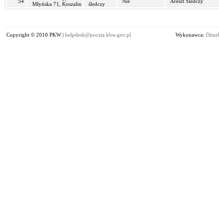
54
Nie
Areszt Śledczy
Młyńska 71, Koszalin
śledczy
Copyright © 2010 PKW |
helpdesk@poczta.kbw.gov.pl
Wykonawca:
Dituel