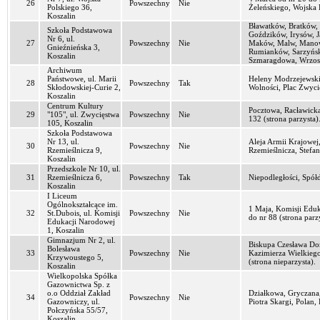
26
Powszechny
Nie
Polskiego 36,
Żeleńskiego, Wojska 
Koszalin
Bławatków, Bratków, 
Szkoła Podstawowa
Goździków, Irysów, 
Nr 6, ul.
27
Powszechny
Nie
Maków, Malw, Manows
Gnieźnieńska 3,
Rumianków, Sarzyńska
Koszalin
Szmaragdowa, Wrzos
Archiwum
Państwowe, ul. Marii
Heleny Modrzejewskie
28
Powszechny
Tak
Skłodowskiej-Curie 2,
Wolności, Plac Zwyci
Koszalin
Centrum Kultury
Pocztowa, Racławicka
29
"105", ul. Zwycięstwa
Powszechny
Nie
132 (strona parzysta)
105, Koszalin
Szkoła Podstawowa
Nr 13, ul.
Aleja Armii Krajowej
30
Powszechny
Nie
Rzemieślnicza 9,
Rzemieślnicza, Stefa
Koszalin
Przedszkole Nr 10, ul.
31
Rzemieślnicza 6,
Powszechny
Tak
Niepodległości, Spółd
Koszalin
I Liceum
Ogólnokształcące im.
1 Maja, Komisji Eduka
32
St.Dubois, ul. Komisji
Powszechny
Nie
do nr 88 (strona parz
Edukacji Narodowej
1, Koszalin
Gimnazjum Nr 2, ul.
Biskupa Czesława Do
Bolesława
33
Powszechny
Nie
Kazimierza Wielkiego
Krzywoustego 5,
(strona nieparzysta).
Koszalin
Wielkopolska Spółka
Gazownictwa Sp. z
o.o Oddział Zakład
Działkowa, Gryczana,
34
Powszechny
Nie
Gazowniczy, ul.
Piotra Skargi, Polan
Połczyńska 55/57,
Koszalin