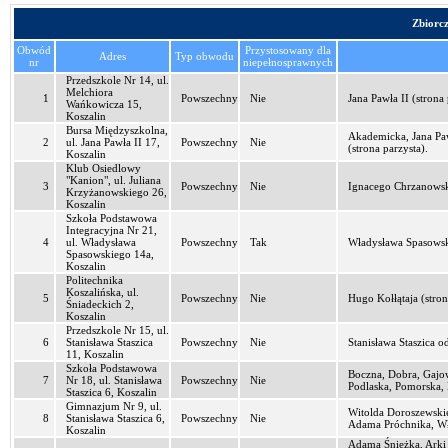
Zbiorc
Obwód
Przystosowany dla
Adres
Typ obwodu
nr
niepełnosprawnych
Przedszkole Nr 14, ul.
Melchiora
1
Powszechny
Nie
Jana Pawła II (strona 
Wańkowicza 15,
Koszalin
Bursa Międzyszkolna,
Akademicka, Jana Paw
2
ul. Jana Pawła II 17,
Powszechny
Nie
(strona parzysta).
Koszalin
Klub Osiedlowy
"Kanion", ul. Juliana
3
Powszechny
Nie
Ignacego Chrzanowsk
Krzyżanowskiego 26,
Koszalin
Szkoła Podstawowa
Integracyjna Nr 21,
4
ul. Władysława
Powszechny
Tak
Władysława Spasowski
Spasowskiego 14a,
Koszalin
Politechnika
Koszalińska, ul.
5
Powszechny
Nie
Hugo Kołłątaja (stron
Śniadeckich 2,
Koszalin
Przedszkole Nr 15, ul.
6
Stanisława Staszica
Powszechny
Nie
Stanisława Staszica o
11, Koszalin
Szkoła Podstawowa
Boczna, Dobra, Gajo
7
Nr 18, ul. Stanisława
Powszechny
Nie
Podlaska, Pomorska, 
Staszica 6, Koszalin
Gimnazjum Nr 9, ul.
Witolda Doroszewskie
8
Stanisława Staszica 6,
Powszechny
Nie
Adama Próchnika, Wła
Koszalin
Adama Śnieżka, Arki 