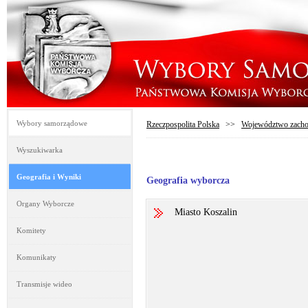
Wybory samorządowe
Rzeczpospolita Polska
>>
Województwo zacho
Wyszukiwarka
Geografia i Wyniki
Geografia wyborcza
Organy Wyborcze
Miasto Koszalin
Komitety
Komunikaty
Transmisje wideo