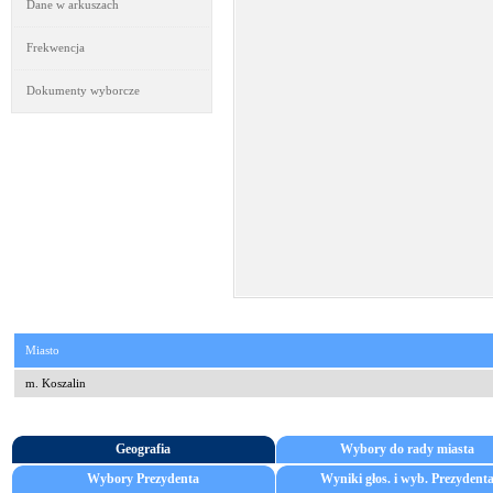
Dane w arkuszach
Frekwencja
Dokumenty wyborcze
Miasto
m. Koszalin
Geografia
Wybory do rady miasta
Wybory Prezydenta
Wyniki głos. i wyb. Prezydent