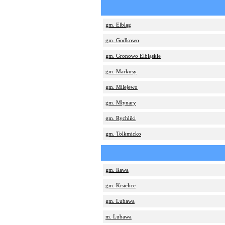
gm. Elbląg
gm. Godkowo
gm. Gronowo Elbląskie
gm. Markusy
gm. Milejewo
gm. Młynary
gm. Rychliki
gm. Tolkmicko
gm. Iława
gm. Kisielice
gm. Lubawa
m. Lubawa