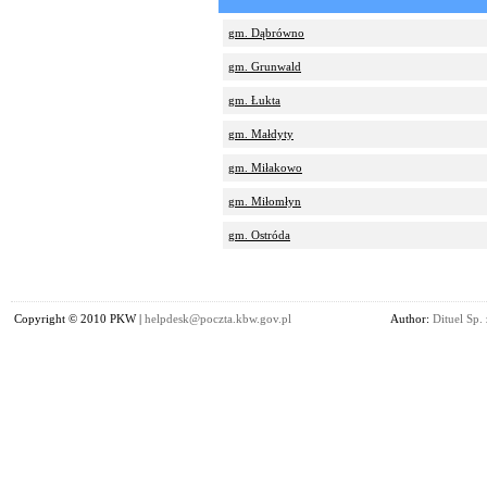
gm. Dąbrówno
gm. Grunwald
gm. Łukta
gm. Małdyty
gm. Miłakowo
gm. Miłomłyn
gm. Ostróda
Copyright © 2010 PKW |
helpdesk@poczta.kbw.gov.pl
Author:
Dituel Sp. 