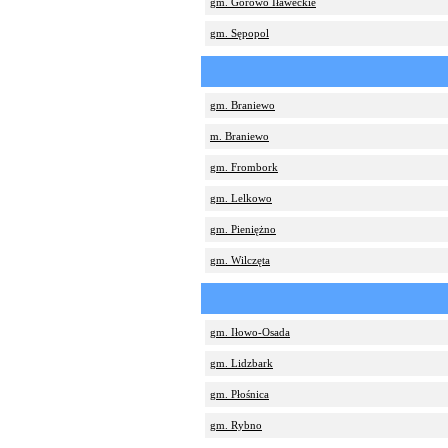
gm. Górowo Iławeckie
gm. Sępopol
gm. Braniewo
m. Braniewo
gm. Frombork
gm. Lelkowo
gm. Pieniężno
gm. Wilczęta
gm. Iłowo-Osada
gm. Lidzbark
gm. Płośnica
gm. Rybno