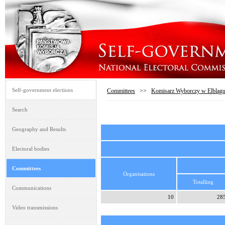
Self-government elections
Committees
>>
Komisarz Wyborczy w Elbląg
Search
Geography and Results
Electoral bodies
Committees
Organisations
Totalling
Communications
10
28
Video transmissions