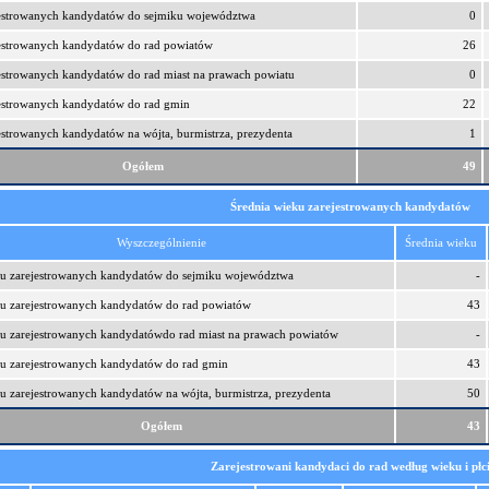
jestrowanych kandydatów do sejmiku województwa
0
jestrowanych kandydatów do rad powiatów
26
estrowanych kandydatów do rad miast na prawach powiatu
0
jestrowanych kandydatów do rad gmin
22
estrowanych kandydatów na wójta, burmistrza, prezydenta
1
Ogółem
49
Średnia wieku zarejestrowanych kandydatów
Wyszczególnienie
Średnia wieku
ku zarejestrowanych kandydatów do sejmiku województwa
-
ku zarejestrowanych kandydatów do rad powiatów
43
ku zarejestrowanych kandydatówdo rad miast na prawach powiatów
-
ku zarejestrowanych kandydatów do rad gmin
43
u zarejestrowanych kandydatów na wójta, burmistrza, prezydenta
50
Ogółem
43
Zarejestrowani kandydaci do rad według wieku i płc