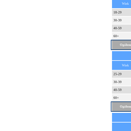
Wiek
18-29
30-39
40-59
60+
Ogółem
Wiek
25-29
30-39
40-59
60+
Ogółem