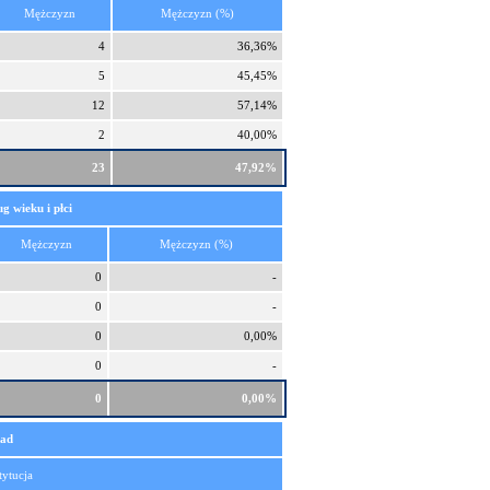
Mężczyzn
Mężczyzn (%)
4
36,36%
5
45,45%
12
57,14%
2
40,00%
23
47,92%
g wieku i płci
Mężczyzn
Mężczyzn (%)
0
-
0
-
0
0,00%
0
-
0
0,00%
rad
tytucja