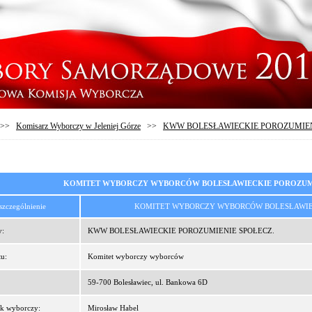
>>
Komisarz Wyborczy w Jeleniej Górze
>>
KWW BOLESŁAWIECKIE POROZUMIEN
KOMITET WYBORCZY WYBORCÓW BOLESŁAWIECKIE POROZUMI
zczególnienie
KOMITET WYBORCZY WYBORCÓW BOLESŁAWIE
y:
KWW BOLESŁAWIECKIE POROZUMIENIE SPOŁECZ.
u:
Komitet wyborczy wyborców
59-700 Bolesławiec, ul. Bankowa 6D
k wyborczy:
Mirosław Habel