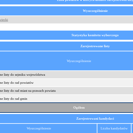
Wyszczególnienie
wiecki
Statystyka komitetu wyborczego
Zarejestrowane listy
Wyszczególnienie
ne listy do sejmiku województwa
ne listy do rad powiatów
ne listy do rad miast na prawach powiatu
ne listy do rad gmin
Ogółem
Zarejestrowani kandydaci
Wyszczególnienie
Liczba kandydatów