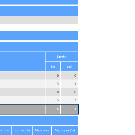
Liczba
list
rad
0
0
3
1
0
0
5
2
8
3
Kobiet
Kobiet (%)
Mężczyzn
Mężczyzn (%)