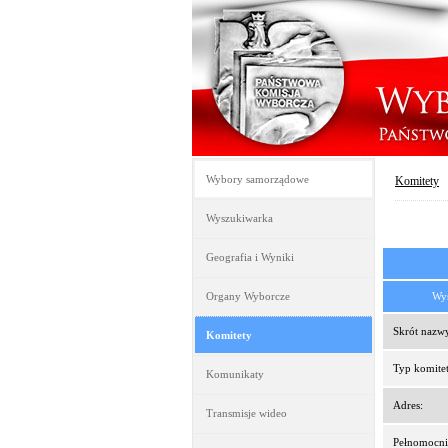
Wybory samorządowe
Komitety
Wyszukiwarka
Geografia i Wyniki
Organy Wyborcze
Wys
Skrót nazw
Komitety
Typ komitet
Komunikaty
Adres:
Transmisje wideo
Pełnomocni