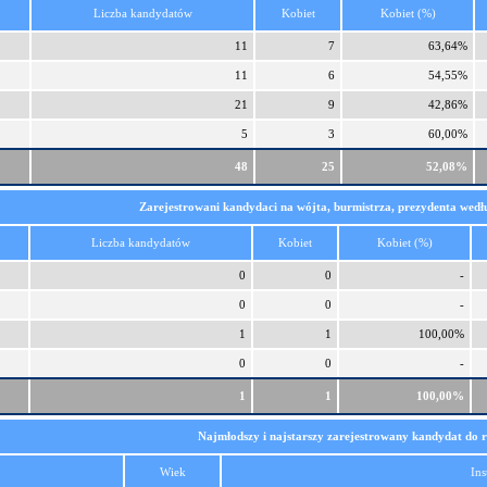
Liczba kandydatów
Kobiet
Kobiet (%)
11
7
63,64%
11
6
54,55%
21
9
42,86%
5
3
60,00%
48
25
52,08%
Zarejestrowani kandydaci na wójta, burmistrza, prezydenta wedłu
Liczba kandydatów
Kobiet
Kobiet (%)
0
0
-
0
0
-
1
1
100,00%
0
0
-
1
1
100,00%
Najmłodszy i najstarszy zarejestrowany kandydat do 
Wiek
Ins