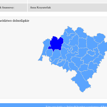
k finansowy:
Anna Krzysztofiak
wództwo dolnośląskie
Lista powiatów w których komitet zarejestrował list