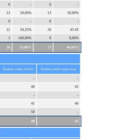
0
-
0
-
13
50,00%
13
50,00%
0
-
0
-
12
54,55%
10
45.45
1
100,00%
0
0,00%
26
53,06%
23
46,94%
Średnia wieku kobiet
Średnia wieku mężczyzn
-
-
40
45
-
-
41
46
50
-
40
45
i