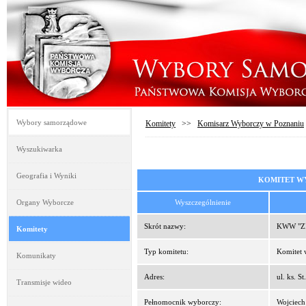
Wybory samorządowe
Komitety
>>
Komisarz Wyborczy w Poznaniu
Wyszukiwarka
Geografia i Wyniki
KOMITET W
Organy Wyborcze
Wyszczególnienie
Skrót nazwy:
KWW "Z
Komitety
Typ komitetu:
Komitet
Komunikaty
Adres:
ul. ks. 
Transmisje wideo
Pełnomocnik wyborczy:
Wojciec