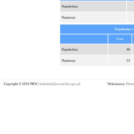
Najmłodszy
Najstarszy
Najmłodszy i
Wiek
Najmłodszy
46
Najstarszy
53
Copyright © 2010 PKW |
helpdesk@poczta.kbw.gov.pl
Wykonawca:
Dituel