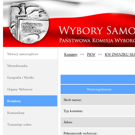
Wybory samorządowe
Komitety
>>
PKW
>>
KW ZWIĄZKU SŁ
Wyszukiwarka
Geografia i Wyniki
Organy Wyborcze
Wyszczególnienie
Skrót nazwy:
Komitety
Typ komitetu:
Komunikaty
Adres:
Transmisje wideo
Pełnomocnik wyborczy: