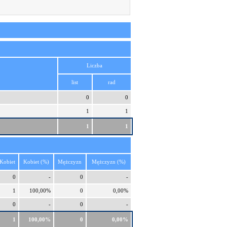
Liczba
list
rad
0
0
1
1
1
1
Kobiet
Kobiet (%)
Mężczyzn
Mężczyzn (%)
0
-
0
-
1
100,00%
0
0,00%
0
-
0
-
1
100,00%
0
0,00%