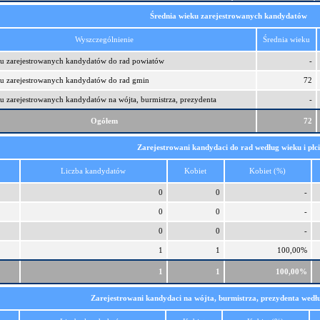
Średnia wieku zarejestrowanych kandydatów
Wyszczególnienie
Średnia wieku
ku zarejestrowanych kandydatów do rad powiatów
-
ku zarejestrowanych kandydatów do rad gmin
72
u zarejestrowanych kandydatów na wójta, burmistrza, prezydenta
-
Ogółem
72
Zarejestrowani kandydaci do rad według wieku i płc
Liczba kandydatów
Kobiet
Kobiet (%)
0
0
-
0
0
-
0
0
-
1
1
100,00%
1
1
100,00%
Zarejestrowani kandydaci na wójta, burmistrza, prezydenta wedłu