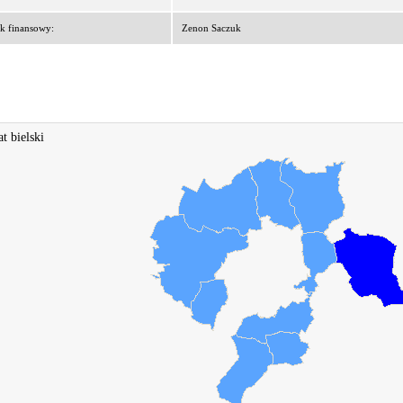
k finansowy:
Zenon Saczuk
t bielski