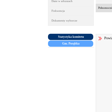
Dane w arkuszach
Pełnomocni
Frekwencja
Dokumenty wyborcze
Statystyka komitetu
Powia
Gm. Porąbka