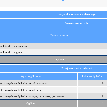
Statystyka komitetu wyborczego
Zarejestrowane listy
Wyszczególnienie
ne listy do rad powiatów
ne listy do rad gmin
Ogółem
Zarejestrowani kandydaci
Wyszczególnienie
Liczba kandydatów
jestrowanych kandydatów do rad powiatów
0
jestrowanych kandydatów do rad gmin
1
estrowanych kandydatów na wójta, burmistrza, prezydenta
0
Ogółem
1