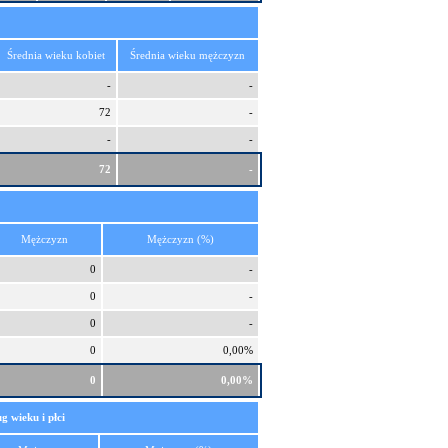
Średnia wieku kobiet
Średnia wieku mężczyzn
-
-
72
-
-
-
72
-
i
Mężczyzn
Mężczyzn (%)
0
-
0
-
0
-
0
0,00%
0
0,00%
g wieku i płci