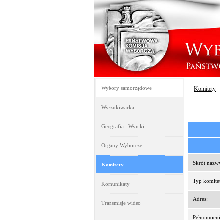
Wybory samorządowe
Komitety
Wyszukiwarka
Geografia i Wyniki
Organy Wyborcze
Skrót nazw
Komitety
Typ komitet
Komunikaty
Adres:
Transmisje wideo
Pełnomocni