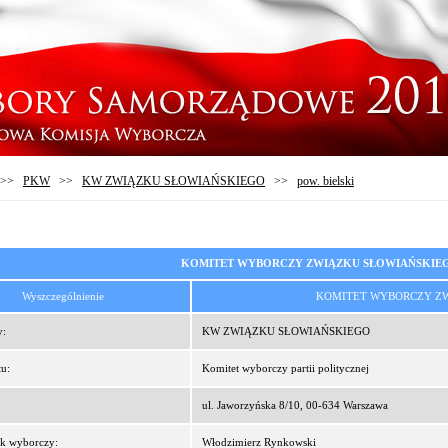
>>
PKW
>>
KW ZWIĄZKU SŁOWIAŃSKIEGO
>>
pow. bielski
KOMITET WYBORCZY ZWIĄZKU SŁOWIAŃSKIE
Wyszczególnienie
KOMITET WYBORCZY Z
y:
KW ZWIĄZKU SŁOWIAŃSKIEGO
u:
Komitet wyborczy partii politycznej
ul. Jaworzyńska 8/10, 00-634 Warszawa
k wyborczy:
Włodzimierz Rynkowski