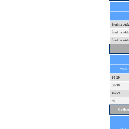
Średnia wie
Średnia wie
Średnia wiek
Wiek
18-29
30-39
40-59
60+
Ogółem