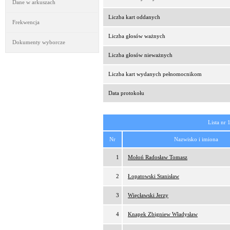
Dane w arkuszach
Liczba kart oddanych
Frekwencja
Liczba głosów ważnych
Dokumenty wyborcze
Liczba głosów nieważnych
Liczba kart wydanych pełnomocnikom
Data protokołu
Lista nr 
Nr
Nazwisko i imiona
1
Mołoń Radosław Tomasz
2
Łopatowski Stanisław
3
Więcławski Jerzy
4
Knapek Zbigniew Władysław