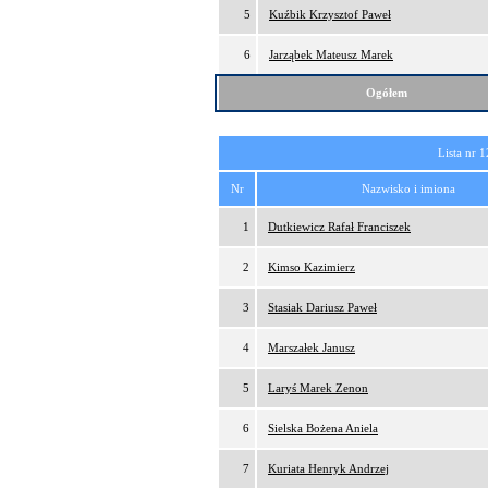
5
Kuźbik Krzysztof Paweł
6
Jarząbek Mateusz Marek
Ogółem
Lista nr 1
Nr
Nazwisko i imiona
1
Dutkiewicz Rafał Franciszek
2
Kimso Kazimierz
3
Stasiak Dariusz Paweł
4
Marszałek Janusz
5
Laryś Marek Zenon
6
Sielska Bożena Aniela
7
Kuriata Henryk Andrzej