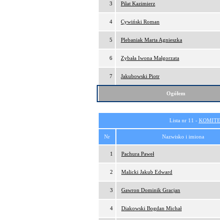
3
Piłat Kazimierz
4
Cywiński Roman
5
Plebaniak Marta Agnieszka
6
Zybała Iwona Małgorzata
7
Jakubowski Piotr
Ogółem
Lista nr 11 -
KOMITE
Nr
Nazwisko i imiona
1
Pachura Paweł
2
Malicki Jakub Edward
3
Gawron Dominik Gracjan
4
Diakowski Bogdan Michał