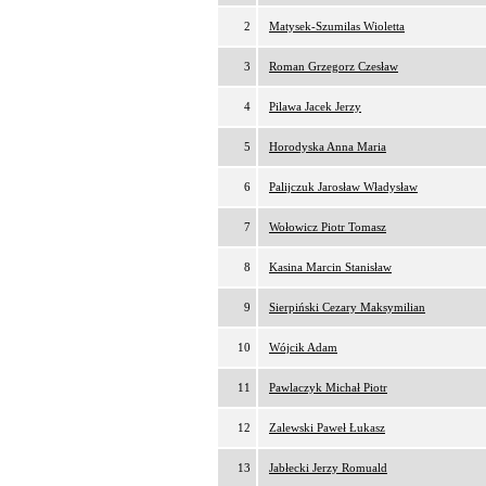
2
Matysek-Szumilas Wioletta
3
Roman Grzegorz Czesław
4
Pilawa Jacek Jerzy
5
Horodyska Anna Maria
6
Palijczuk Jarosław Władysław
7
Wołowicz Piotr Tomasz
8
Kasina Marcin Stanisław
9
Sierpiński Cezary Maksymilian
10
Wójcik Adam
11
Pawlaczyk Michał Piotr
12
Zalewski Paweł Łukasz
13
Jabłecki Jerzy Romuald