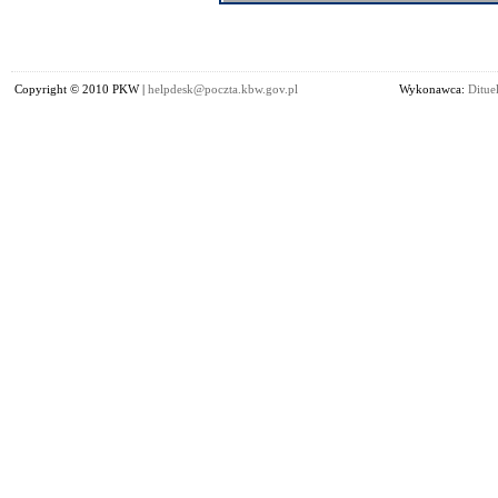
Copyright © 2010 PKW |
helpdesk@poczta.kbw.gov.pl
Wykonawca:
Dituel