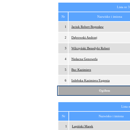
Lista nr 3
Nr
Nazwisko i imiona
1
Jaciuk Robert Bogusław
2
Dąbrowski Andrzej
3
Wilczyński Benedykt Robert
4
Niełacna Genowefa
5
Buc Kazimierz
6
Izdebska Kazimiera Eugenia
Ogółem
Lista 
Nr
Nazwisko i imiona
1
Łapiński Marek