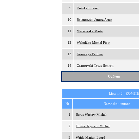
9
Partyka Łukasz
10
Bolanowski Janusz Artur
11
Markowska Marta
12
Wołodźko Michał Piotr
13
Krawczyk Paulina
14
Czartoryski Tytus Henryk
Ogółem
Lista nr 6 -
KOMITE
Nr
Nazwisko i imiona
1
Berus Wacław Michał
2
Filiński Ryszard Michał
3
Wajda Marian Leord