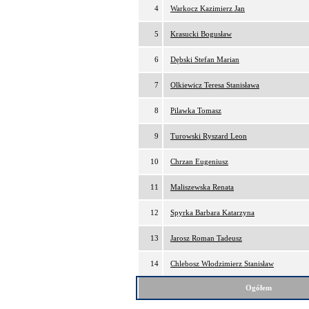
4
Warkocz Kazimierz Jan
5
Krasucki Bogusław
6
Dębski Stefan Marian
7
Olkiewicz Teresa Stanisława
8
Pilawka Tomasz
9
Turowski Ryszard Leon
10
Chrzan Eugeniusz
11
Maliszewska Renata
12
Spyrka Barbara Katarzyna
13
Jarosz Roman Tadeusz
14
Chlebosz Włodzimierz Stanisław
Ogółem