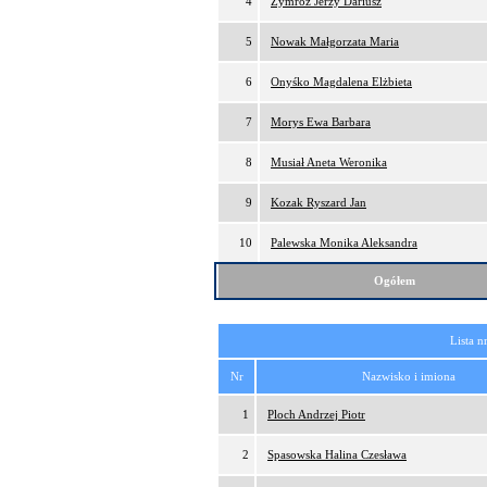
4
Zymróz Jerzy Dariusz
5
Nowak Małgorzata Maria
6
Onyśko Magdalena Elżbieta
7
Morys Ewa Barbara
8
Musiał Aneta Weronika
9
Kozak Ryszard Jan
10
Palewska Monika Aleksandra
Ogółem
Lista n
Nr
Nazwisko i imiona
1
Ploch Andrzej Piotr
2
Spasowska Halina Czesława