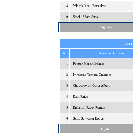
8
Włosek Jacek Bogusław
9
Stocki Adam Jerzy
Ogółem
Lista 
Nr
Nazwisko i imiona
1
Folmer Marcin Łukasz
2
Kwaśniak Tomasz Grzegorz
3
Chodorowski Oskar Albert
4
Dzik Rafał
5
Bielański Paweł Roman
6
Szala Sylwester Robert
Ogółem