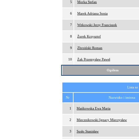
5
Morka Stefan
6
Marek Adriana Sonia
7
Witkowski Jerzy Franciszek
8
Żurek Krzysztof
9
Zbroiński Roman
10
Żak Przemysław Paweł
Ogółem
Lista nr
Nr
Nazwisko i imiona
1
Mańkowska Ewa Maria
2
Miecznikowski Ignacy Mieczysław
3
Susło Stanisław