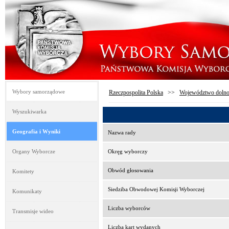
Wybory samorządowe
Rzeczpospolita Polska
>>
Województwo dolno
Wyszukiwarka
Geografia i Wyniki
Nazwa rady
Organy Wyborcze
Okręg wyborczy
Obwód głosowania
Komitety
Siedziba Obwodowej Komisji Wyborczej
Komunikaty
Liczba wyborców
Transmisje wideo
Liczba kart wydanych