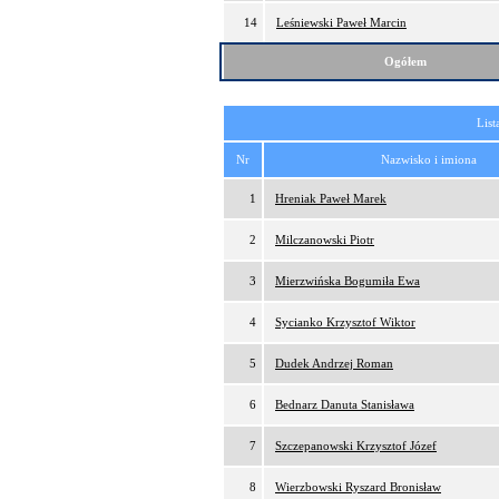
14
Leśniewski Paweł Marcin
Ogółem
List
Nr
Nazwisko i imiona
1
Hreniak Paweł Marek
2
Milczanowski Piotr
3
Mierzwińska Bogumiła Ewa
4
Sycianko Krzysztof Wiktor
5
Dudek Andrzej Roman
6
Bednarz Danuta Stanisława
7
Szczepanowski Krzysztof Józef
8
Wierzbowski Ryszard Bronisław