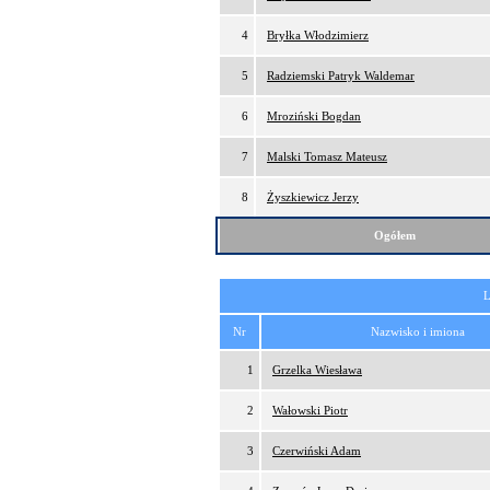
4
Bryłka Włodzimierz
5
Radziemski Patryk Waldemar
6
Mroziński Bogdan
7
Malski Tomasz Mateusz
8
Żyszkiewicz Jerzy
Ogółem
L
Nr
Nazwisko i imiona
1
Grzelka Wiesława
2
Wałowski Piotr
3
Czerwiński Adam