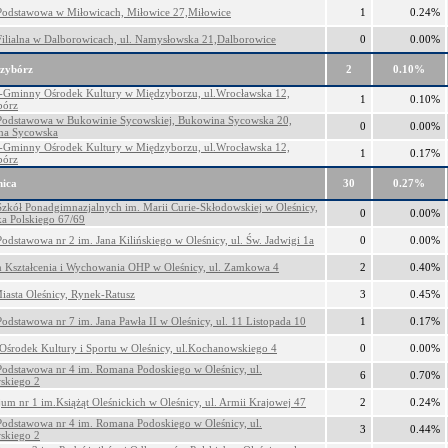
Podstawowa w Miłowicach, Miłowice 27,Miłowice
1
0.24%
Filialna w Dalborowicach, ul. Namysłowska 21,Dalborowice
0
0.00%
zybórz
2
0.10%
-Gminny Ośrodek Kultury w Międzyborzu, ul.Wrocławska 12,
1
0.10%
bórz
Podstawowa w Bukowinie Sycowskiej, Bukowina Sycowska 20,
0
0.00%
na Sycowska
-Gminny Ośrodek Kultury w Międzyborzu, ul.Wrocławska 12,
1
0.17%
bórz
nica
30
0.27%
Szkół Ponadgimnazjalnych im. Marii Curie-Skłodowskiej w Oleśnicy,
0
0.00%
ka Polskiego 67/69
Podstawowa nr 2 im. Jana Kilińskiego w Oleśnicy, ul. Św. Jadwigi 1a
0
0.00%
 Kształcenia i Wychowania OHP w Oleśnicy, ul. Zamkowa 4
2
0.40%
iasta Oleśnicy, Rynek-Ratusz
3
0.45%
Podstawowa nr 7 im. Jana Pawła II w Oleśnicy, ul. 11 Listopada 10
1
0.17%
 Ośrodek Kultury i Sportu w Oleśnicy, ul.Kochanowskiego 4
0
0.00%
Podstawowa nr 4 im. Romana Podoskiego w Oleśnicy, ul.
6
0.70%
skiego 2
um nr 1 im.Książąt Oleśnickich w Oleśnicy, ul. Armii Krajowej 47
2
0.24%
Podstawowa nr 4 im. Romana Podoskiego w Oleśnicy, ul.
3
0.44%
skiego 2