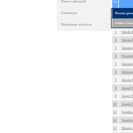
Dane w arkuszach
Nr
Frekwencja
Powiat góro
Gmina Gór
Dokumenty wyborcze
1
Szkoła 
2
Szkoła 
3
Gimanzj
4
Przedsz
5
Gimnazj
6
Adminis
7
Szkoła 
8
Zespół 
9
Zespół 
10
Zespół 
11
Świetli
12
Świetli
13
Remiza 