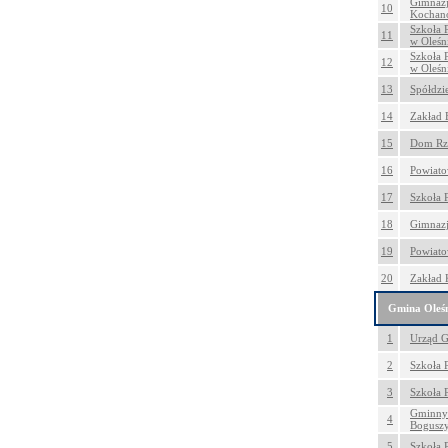
Gimnazj
10
Kochan
Szkoła 
11
w Oleśni
Szkoła 
12
w Oleśni
13
Spółdzi
14
Zakład 
15
Dom Rze
16
Powiato
17
Szkoła 
18
Gimnazj
19
Powiato
20
Zakład K
Gmina Oleś
1
Urząd G
2
Szkoła 
3
Szkoła 
Gminny 
4
Bogusz
5
Szkoła 