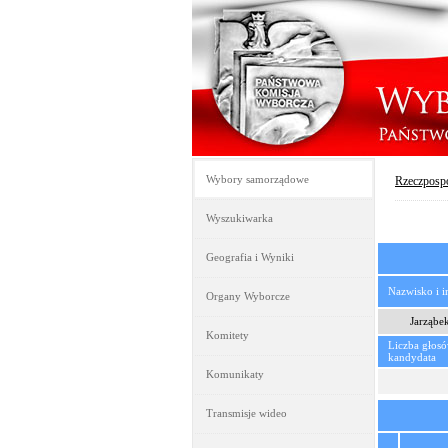
Wybory samorządowe
Rzeczpospo
Wyszukiwarka
Geografia i Wyniki
Nazwisko i 
Organy Wyborcze
Jarząbe
Komitety
Liczba głos
kandydata
Komunikaty
Transmisje wideo