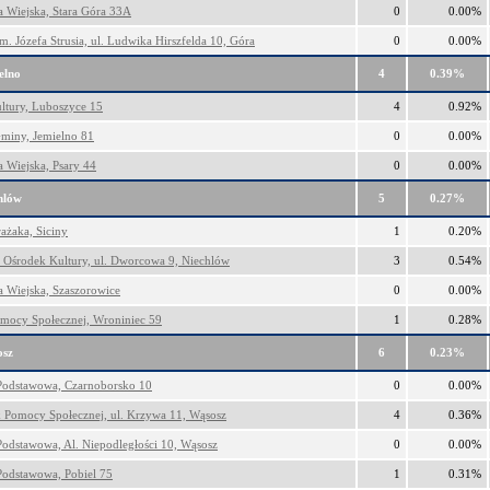
ca Wiejska, Stara Góra 33A
0
0.00%
im. Józefa Strusia, ul. Ludwika Hirszfelda 10, Góra
0
0.00%
elno
4
0.39%
tury, Luboszyce 15
4
0.92%
miny, Jemielno 81
0
0.00%
a Wiejska, Psary 44
0
0.00%
hlów
5
0.27%
ażaka, Siciny
1
0.20%
Ośrodek Kultury, ul. Dworcowa 9, Niechlów
3
0.54%
ca Wiejska, Szaszorowice
0
0.00%
ocy Społecznej, Wroniniec 59
1
0.28%
sz
6
0.23%
Podstawowa, Czarnoborsko 10
0
0.00%
 Pomocy Społecznej, ul. Krzywa 11, Wąsosz
4
0.36%
Podstawowa, Al. Niepodległości 10, Wąsosz
0
0.00%
Podstawowa, Pobiel 75
1
0.31%