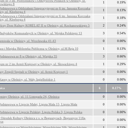
um nr 3 im. Podróżników i Odkrywców Polskich w Oleśnicy, ul.
1
0.19%
owskiego 8
Podstawowa z Oddziałami Integracyjnymi nr 6 im. Janusza Korczaka
1
0.13%
cy, ul. Kleeberga 4
Podstawowa z Oddziałami Integracyjnymi nr 6 im. Janusza Korczaka
1
0.18%
cy, ul. Kleeberga 4
elczy Dom Kultury KORELAT II w Oleśnicy, ul. Kochanowskiego 5
2
0.24%
Budynków Komunalnych w Oleśnicy, ul. Wojska Polskiego 13
3
0.54%
miosła w Oleśnicy, ul. Wrocławska 41-43
0
0.00%
wa i Miejska Biblioteka Publiczna w Oleśnicy, ul.M.Reja 10
1
0.13%
Podstawowa nr 8 w Oleśnicy, ul. Wiejska 35
3
0.66%
um nr 2 im.Armii Krajowej w Oleśnicy, ul. Słowackiego 4
1
0.29%
wy Zespół Szpitali w Oleśnicy, ul. Armii Krajowej 1
0
0.00%
arny w Oleśnicy, ul. Wały Jagiellońskie 1
0
0.00%
nica
6
0.17%
miny Oleśnica, ul. 11 Listopada 24, Oleśnica
0
0.00%
Podstawowa w Ligocie Małej, Ligota Mała 15, Ligota Mała
0
0.00%
Podstawowa w Ligocie Polskiej, Ligota Polska 3, Ligota Polska
0
0.00%
Ośrodek Kultury Oleśnica z s. w Boguszycach, Boguszyce 118a,
0
0.00%
yce
Podstawowa we Wszechświętem, Wszechświęte 16b, Wszechświęte
1
0.21%