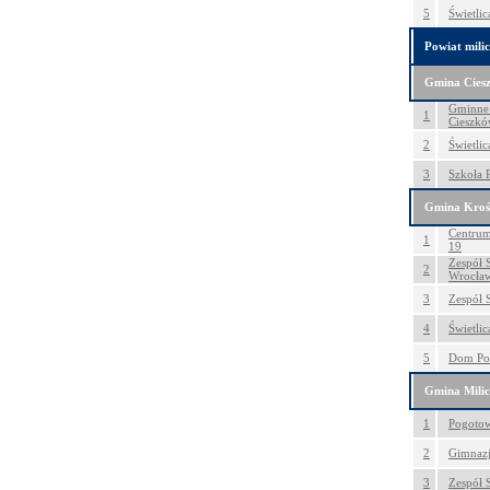
5
Świetli
Powiat milic
Gmina Cies
Gminne 
1
Cieszk
2
Świetli
3
Szkoła 
Gmina Kroś
Centrum
1
19
Zespół 
2
Wrocła
3
Zespół 
4
Świetli
5
Dom Pom
Gmina Milic
1
Pogotow
2
Gimnazj
3
Zespół S