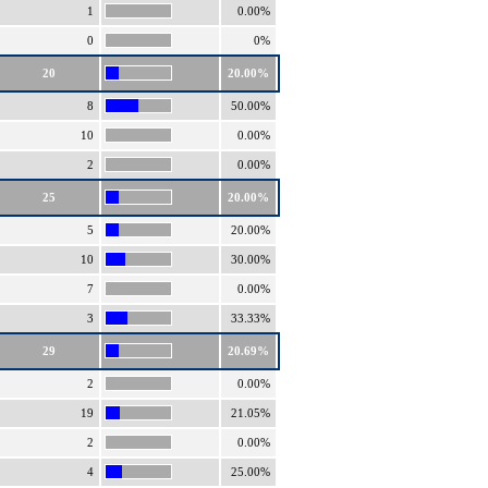
1
0.00%
0
0%
20
20.00%
8
50.00%
10
0.00%
2
0.00%
25
20.00%
5
20.00%
10
30.00%
7
0.00%
3
33.33%
29
20.69%
2
0.00%
19
21.05%
2
0.00%
4
25.00%