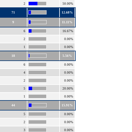
2
50.00%
71
12.68%
9
11.11%
6
16.67%
2
0.00%
1
0.00%
18
5.56%
6
0.00%
4
0.00%
2
0.00%
5
20.00%
1
0.00%
44
15.91%
5
0.00%
2
0.00%
3
0.00%