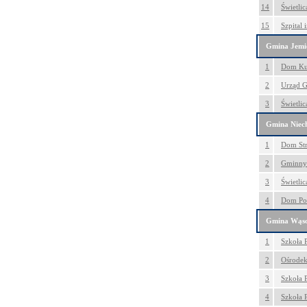
14
Świetli
15
Szpital 
Gmina Jemi
1
Dom Kul
2
Urząd G
3
Świetlic
Gmina Niec
1
Dom Str
2
Gminny 
3
Świetli
4
Dom Pom
Gmina Wąso
1
Szkoła 
2
Ośrodek
3
Szkoła 
4
Szkoła 