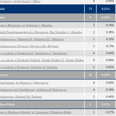
 Powiatowy, ul.Grzybowa 1, Milicz
0
0.00%
icki
73
0.22%
utów
9
0.28%
um w Bierutowie, ul. Kolejowa 7, Bierutów
2
0.18%
Szkół Ponadgimnazjalnych w Bierutowie, Plac Kościelny 1, Bierutów
2
0.28%
Podstawowa w Wabienicach, Wabienice 92, Wabienice
1
0.19%
Podstawowa w Zbytowej, Zbytowa 59a, Zbytowa
2
0.73%
 po szkole w Posadowicach, Posadowice 7, Posadowice
0
0.00%
 po szkole w Solnikach Wielkich, Solniki Wielkie 22, Solniki Wielkie
0
0.00%
 po szkole w Paczkowie, Paczków 24, Paczków
2
0.95%
oszyce
12
0.55%
um Gminne, ul. Parkowa 3, Dobroszyce
6
0.60%
Podstawowa im.I.Sendlerowej, ul.Parkowa5,Dobroszyce
4
0.58%
Podstawowa, Dobrzeń 9A. Dobrzeń
2
0.40%
dowa Kłoda
2
0.15%
um w Dziadowej Kłodzie, ul. Słoneczna 5,Dziadowa Kłoda
1
0.17%