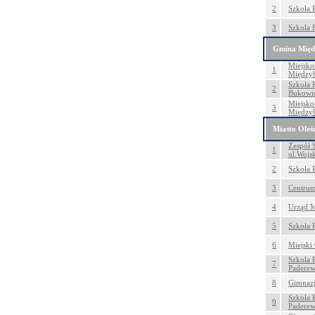
2
Szkoła 
3
Szkoła 
Gmina Międ
Miejsko
1
Między
Szkoła 
2
Bukowi
Miejsko
3
Między
Miasto Oleś
Zespół 
1
ul.Wojs
2
Szkoła 
3
Centrum
4
Urząd M
5
Szkoła 
6
Miejski
Szkoła 
7
Paderew
8
Gimnazj
Szkoła 
9
Paderew