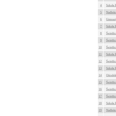
4
Szkoła 
5
Nadleśn
6
Gimnazj
7
Szkoła 
8
Świetli
9
Świetli
10
Świetlic
11
Szkoła
12
Świetli
13
Szkoła
14
Ośrodek
15
Świetli
16
Świetlic
17
Świetlic
18
Szkoła 
19
Nadleśn