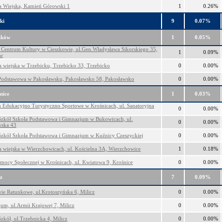
ca Wiejska, Kamień Górowski 1
1
0.26%
ki
9
0.07%
zków
1
0.05%
Centrum Kultury w Cieszkowie, ul.Gen.Władysława Sikorskiego 35,
1
0.09%
ów
ca wiejska w Trzebicku, Trzebicko 33, Trzebicko
0
0.00%
Podstawowa w Pakosławsku, Pakosławsko 58, Pakosławsko
0
0.00%
nice
1
0.03%
 Edukacyjno Turystyczno Sportowe w Krośnicach, ul. Sanatoryjna
0
0.00%
Szkół Szkoła Podstawowa i Gimnazjum w Bukowicach, ul.
0
0.00%
wska 43
Szkół Szkoła Podstawowa i Gimnazjum w Kuźnicy Czeszyckiej
0
0.00%
ca wiejska w Wierzchowicach, ul. Kościelna 3A, Wierzchowice
1
0.18%
ocy Społecznej w Krośnicach, ul. Kwiatowa 9, Krośnice
0
0.00%
z
7
0.09%
ie Ratunkowe, ul.Krotoszyńska 6, Milicz
0
0.00%
um, ul.Armii Krajowej 7, Milicz
0
0.00%
zkół, ul.Trzebnicka 4, Milicz
0
0.00%