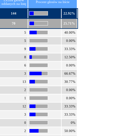
Liczba głosów
Procent głosów na liście
oddanych na listę
144
22.92%
70
25.71%
5
40.00%
5
0.00%
9
33.33%
8
12.50%
6
0.00%
3
66.67%
13
30.77%
2
0.00%
1
0.00%
12
33.33%
3
33.33%
0
0%
2
50.00%