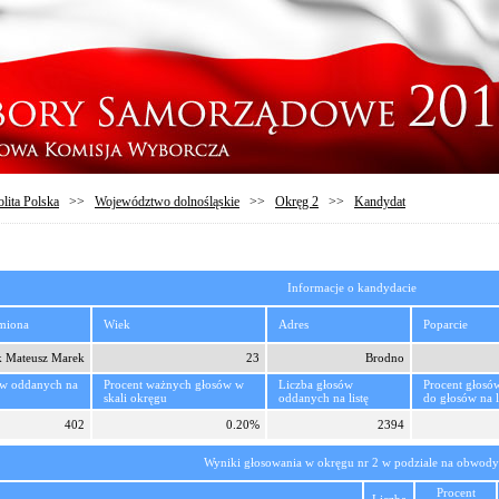
lita Polska
>>
Województwo dolnośląskie
>>
Okręg 2
>>
Kandydat
Informacje o kandydacie
imiona
Wiek
Adres
Poparcie
k Mateusz Marek
23
Brodno
ów oddanych na
Procent ważnych głosów w
Liczba głosów
Procent głosó
skali okręgu
oddanych na listę
do głosów na l
402
0.20%
2394
Wyniki głosowania w okręgu nr 2 w podziale na obwody
Procent