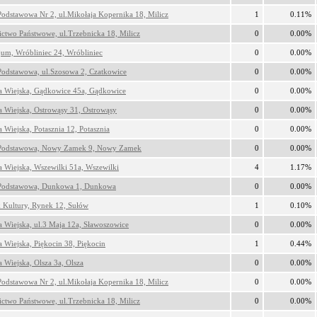
Podstawowa Nr 2, ul.Mikołaja Kopernika 18, Milicz
1
0.11%
ictwo Państwowe, ul.Trzebnicka 18, Milicz
0
0.00%
um, Wróbliniec 24, Wróbliniec
0
0.00%
Podstawowa, ul.Szosowa 2, Czatkowice
0
0.00%
ca Wiejska, Gądkowice 45a, Gądkowice
0
0.00%
ca Wiejska, Ostrowąsy 31, Ostrowąsy
0
0.00%
a Wiejska, Potasznia 12, Potasznia
0
0.00%
 Podstawowa, Nowy Zamek 9, Nowy Zamek
0
0.00%
ca Wiejska, Wszewilki 51a, Wszewilki
4
1.17%
 Podstawowa, Dunkowa 1, Dunkowa
0
0.00%
 Kultury, Rynek 12, Sułów
1
0.10%
ca Wiejska, ul.3 Maja 12a, Sławoszowice
0
0.00%
a Wiejska, Piękocin 38, Piękocin
1
0.44%
a Wiejska, Olsza 3a, Olsza
0
0.00%
Podstawowa Nr 2, ul.Mikołaja Kopernika 18, Milicz
0
0.00%
ictwo Państwowe, ul.Trzebnicka 18, Milicz
0
0.00%