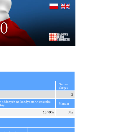
Numer
okręgu
2
w oddanych na kandydata w stosunku
Mandat
istę
16,79%
Nie