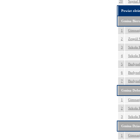
20
Szpital
Powiat oleśn
Gmina Bier
1
Gimnazj
2
Zespół 
3
Szkoła 
4
Szkoła 
5
Budynek
6
Budynek
7
Budynek
Gmina Dobr
1
Gimnazj
2
Szkoła 
3
Szkoła 
Gmina Dzia
1
Gimnazj