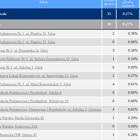
Liczba
Adres
głosów
głosów
ważnych
wski
33
0.27%
a
18
0.27%
Podstawowa Nr 1, ul. Piastów 32, Góra
2
0.39%
Podstawowa Nr 1, ul. Piastów 32, Góra
0
0.00%
um Nr 2, ul. Poznańska 2a, Góra
3
0.58%
kole Publiczne Nr 1, ul. Stefana Żeromskiego 15, Góra
1
0.14%
um Nr 1, ul. Szkolna 2, Góra
0
0.00%
tracja Lokali Komunalnych, ul. Starogórska 15, Góra
2
0.27%
Podstawowa Nr 1, ul. Marii Konopnickiej 2, Góra
4
0.61%
Szkoła Podstawowa i Przedszkole, Glinka 6
0
0.00%
Szkoła Podstawowa i Przedszkole, Witoszyce 10
0
0.00%
Szkoła Podstawowa, Gimnazjum i Przedszkole, ul. Szkolna 2, Czernina
4
0.61%
ca Wiejska, Kłoda Górowska 45
1
0.20%
ca Wiejska, Grabowno 33A
0
0.00%
Strażacka OSP, Osetno 45
1
0.28%