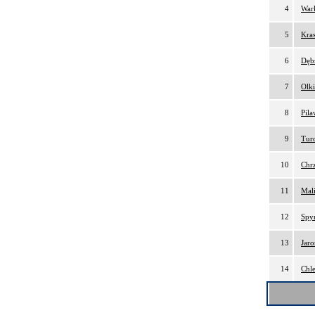
4
War
5
Kra
6
Dębs
7
Olki
8
Pil
9
Tur
10
Chr
11
Mal
12
Spy
13
Jar
14
Chle