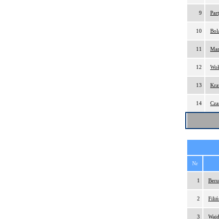
9
Par
10
Bol
11
Mar
12
Woł
13
Kra
14
Cza
Nr
1
Beru
2
Fili
3
Wajd