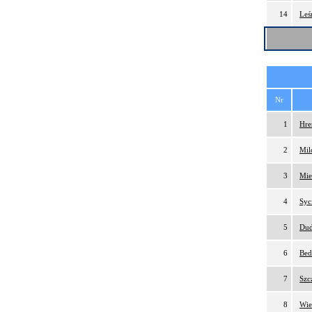
14
Leś
Nr
1
Hre
2
Mil
3
Mie
4
Syc
5
Dud
6
Bed
7
Szc
8
Wie