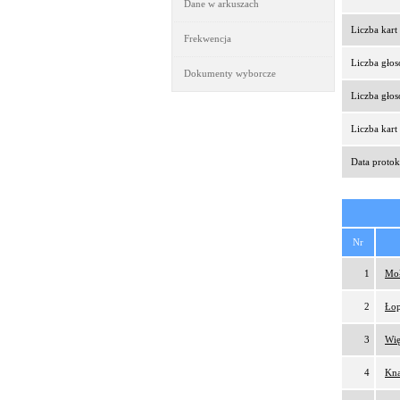
Dane w arkuszach
Liczba kar
Frekwencja
Liczba gło
Dokumenty wyborcze
Liczba gło
Liczba kar
Data protok
Nr
1
Moł
2
Łop
3
Wię
4
Kna