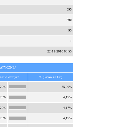
595
500
95
1
22-11-2010 03:55
ATYCZNEJ
łosów ważnych
% głosów na listę
,20%
25,00%
,20%
4,17%
,20%
4,17%
,20%
4,17%