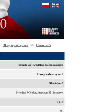
>
Okręg wyborczy nr 2
>>
Obwód nr 5
2
Sejmik Województwa Dolnośląskiego
Okręg wyborczy nr 2
Obwód nr 5
Świetlica Wiejska, Juszczyn 35, Juszczyn
1 115
595