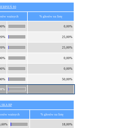
ERPIEŃ 80
osów ważnych
% głosów na listę
00%
0,00%
20%
25,00%
20%
25,00%
00%
0,00%
00%
0,00%
40%
50,00%
80%
SKA RP
łosów ważnych
% głosów na listę
3,60%
18,00%