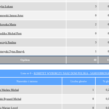
tyka Łukasz
3
anowski Janusz Artur
0
kowska Marta
2
odźko Michał Piotr
0
wczyk Paulina
3
rtoryski Tytus Henryk
1
Ogółem
40
8
Lista nr 6 -
KOMITET WYBORCZY NASZ DOM POLSKA - SAMOOBRONA
Nazwisko i imiona
Liczba głosów
% gł
s Wacław Michał
1
0,
ński Ryszard Michał
0
0,
a Marian Leord
0
0,