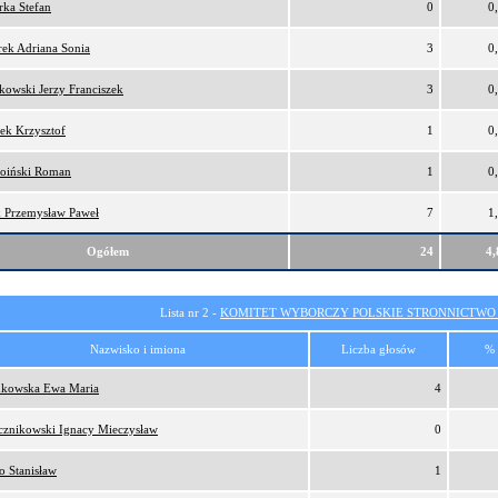
ka Stefan
0
0
ek Adriana Sonia
3
0
kowski Jerzy Franciszek
3
0
ek Krzysztof
1
0
oiński Roman
1
0
 Przemysław Paweł
7
1
Ogółem
24
4
Lista nr 2 -
KOMITET WYBORCZY POLSKIE STRONNICTW
Nazwisko i imiona
Liczba głosów
% 
kowska Ewa Maria
4
cznikowski Ignacy Mieczysław
0
o Stanisław
1