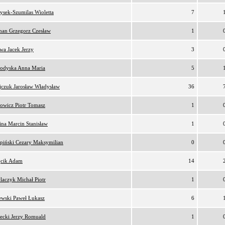
ysek-Szumilas Wioletta
7
an Grzegorz Czesław
1
awa Jacek Jerzy
3
odyska Anna Maria
5
ijczuk Jarosław Władysław
36
owicz Piotr Tomasz
1
ina Marcin Stanisław
1
rpiński Cezary Maksymilian
0
cik Adam
14
laczyk Michał Piotr
1
ewski Paweł Łukasz
6
łecki Jerzy Romuald
1