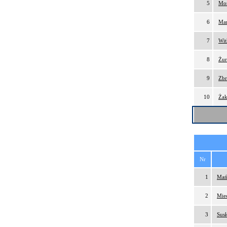
5
Mor
6
Mar
7
Wit
8
Żur
9
Zbr
10
Żak
Nr
1
Mań
2
Mie
3
Susł