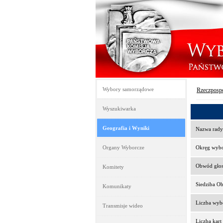
Wybory samorządowe
Rzeczpospo
Wyszukiwarka
Geografia i Wyniki
Nazwa rady
Organy Wyborcze
Okręg wyb
Obwód gło
Komitety
Siedziba O
Komunikaty
Liczba wy
Transmisje wideo
Liczba kar