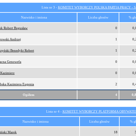
Lista nr 3 -
KOMITET WYBORCZY POLSKA PARTIA PRACY - SI
Nazwisko i imiona
Liczba głosów
% gł
iuk Robert Bogusław
0
0,
rowski Andrzej
1
0,
czyński Benedykt Robert
1
0,
łacna Genowefa
0
0,
 Kazimierz
0
0,
ebska Kazimiera Eugenia
2
0,
Ogółem
4
0,
Lista nr 4 -
KOMITET WYBORCZY PLATFORMA OBYWATEL
Nazwisko i imiona
Liczba głosów
% g
iński Marek
18