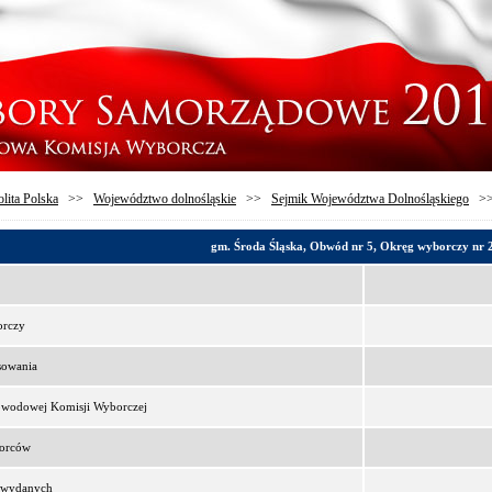
lita Polska
>>
Województwo dolnośląskie
>>
Sejmik Województwa Dolnośląskiego
>
gm. Środa Śląska, Obwód nr 5, Okręg wyborczy nr 
orczy
sowania
bwodowej Komisji Wyborczej
borców
t wydanych