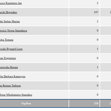
kocz Kazimierz Jan
2
sucki Bogusław
107
ki Stefan Marian
2
ewicz Teresa Stanisława
0
awka Tomasz
0
owski Ryszard Leon
1
zan Eugeniusz
0
iszewska Renata
1
rka Barbara Katarzyna
0
osz Roman Tadeusz
0
bosz Włodzimierz Stanisław
0
Ogółem
118