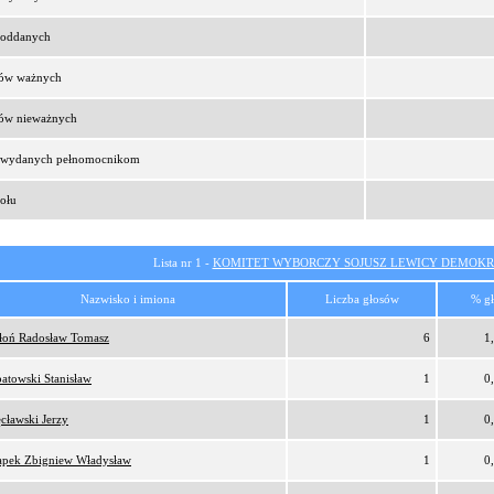
t oddanych
sów ważnych
sów nieważnych
t wydanych pełnomocnikom
ołu
Lista nr 1 -
KOMITET WYBORCZY SOJUSZ LEWICY DEMOKR
Nazwisko i imiona
Liczba głosów
% g
oń Radosław Tomasz
6
1
atowski Stanisław
1
0
cławski Jerzy
1
0
pek Zbigniew Władysław
1
0