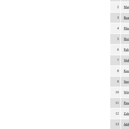
2
Mat
3
Rom
4
Pil
5
Hor
6
Pal
7
Woł
8
Kas
9
Sie
10
Wój
11
Paw
12
Zal
13
Jab