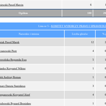
niewski Paweł Marcin
6
Ogółem
100
2
Lista nr 5 -
KOMITET WYBORCZY PRAWO I SPRAWIEDL
Nazwisko i imiona
Liczba głosów
% 
niak Paweł Marek
12
czanowski Piotr
4
rzwińska Bogumiła Ewa
5
ianko Krzysztof Wiktor
1
ek Andrzej Roman
1
narz Danuta Stanisława
3
zepanowski Krzysztof Józef
4
rzbowski Ryszard Bronisław
1