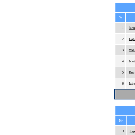
Nr
1
Jac
2
Dąb
3
Wil
4
Nie
5
Buc
6
Izd
Nr
1
Łap