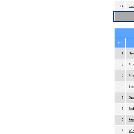
14
Leś
Nr
1
Hre
2
Mil
3
Mie
4
Syc
5
Dud
6
Bed
7
Szc
8
Wie