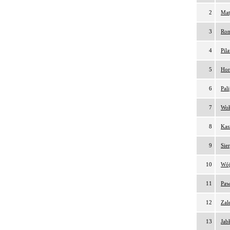
2
Mat
3
Rom
4
Pil
5
Hor
6
Pal
7
Woł
8
Kas
9
Sie
10
Wój
11
Paw
12
Zal
13
Jab