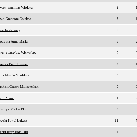
ysek-Szumilas Wioletta
2
an Grzegorz Czesław
3
awa Jacek Jerzy
0
odyska Anna Maria
5
ijczuk Jarosław Władysław
0
owicz Piotr Tomasz
2
ina Marcin Stanisław
0
rpiński Cezary Maksymilian
0
cik Adam
4
laczyk Michał Piotr
0
ewski Paweł Łukasz
12
łecki Jerzy Romuald
1