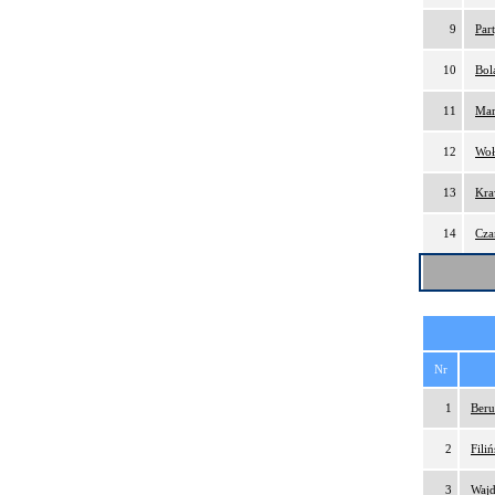
9
Par
10
Bol
11
Mar
12
Woł
13
Kra
14
Cza
Nr
1
Beru
2
Fili
3
Wajd