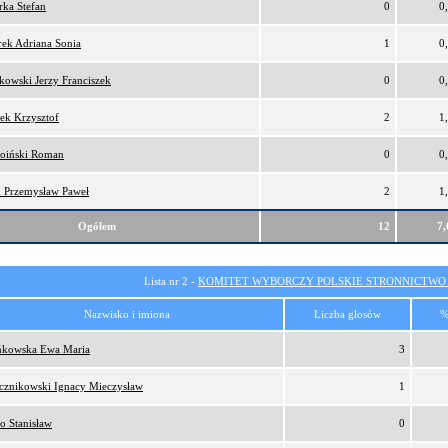
ka Stefan
0
0
ek Adriana Sonia
1
0
kowski Jerzy Franciszek
0
0
ek Krzysztof
2
1
oiński Roman
0
0
 Przemysław Paweł
2
1
Ogółem
12
7
Lista nr 2 -
KOMITET WYBORCZY POLSKIE STRONNICTW
Nazwisko i imiona
Liczba głosów
%
kowska Ewa Maria
3
cznikowski Ignacy Mieczysław
1
o Stanisław
0