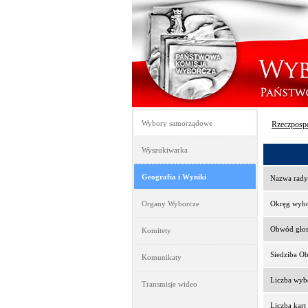
Wybory samorządowe
Rzeczpospo
Wyszukiwarka
Geografia i Wyniki
Nazwa rady
Organy Wyborcze
Okręg wyb
Obwód gło
Komitety
Siedziba O
Komunikaty
Liczba wy
Transmisje wideo
Liczba kar