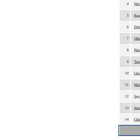
4
War
5
Kra
6
Dęb
7
Olk
8
Pil
9
Tur
10
Chr
11
Mal
12
Spy
13
Jar
14
Chl