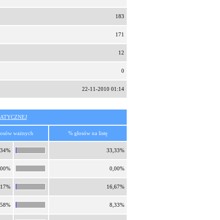
183
171
12
0
22-11-2010 01:14
ATYCZNEJ
łosów ważnych
% głosów na listę
,34%
33,33%
,00%
0,00%
,17%
16,67%
,58%
8,33%