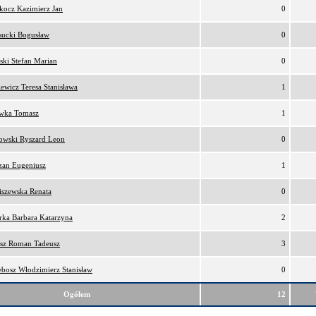
kocz Kazimierz Jan
0
sucki Bogusław
0
ski Stefan Marian
0
iewicz Teresa Stanisława
1
awka Tomasz
1
owski Ryszard Leon
0
zan Eugeniusz
1
iszewska Renata
0
rka Barbara Katarzyna
2
osz Roman Tadeusz
3
ebosz Włodzimierz Stanisław
0
Ogółem
12