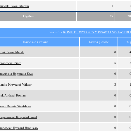
niewski Paweł Marcin
1
Ogółem
35
2
Lista nr 5 -
KOMITET WYBORCZY PRAWO I SPRAWIEDL
Nazwisko i imiona
Liczba głosów
% 
niak Paweł Marek
8
czanowski Piotr
5
rzwińska Bogumiła Ewa
0
ianko Krzysztof Wiktor
3
ek Andrzej Roman
0
narz Danuta Stanisława
0
zepanowski Krzysztof Józef
0
rzbowski Ryszard Bronisław
0