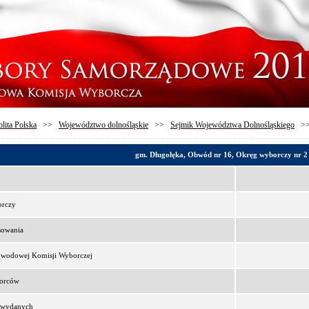
lita Polska
>>
Województwo dolnośląskie
>>
Sejmik Województwa Dolnośląskiego
>
gm. Długołęka, Obwód nr 16, Okręg wyborczy nr 2
orczy
sowania
bwodowej Komisji Wyborczej
borców
t wydanych