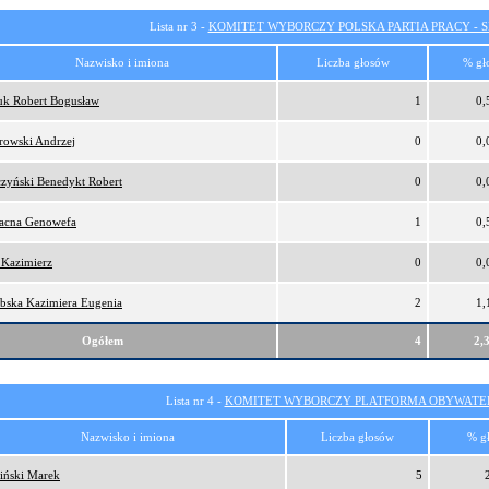
Lista nr 3 -
KOMITET WYBORCZY POLSKA PARTIA PRACY - SI
Nazwisko i imiona
Liczba głosów
% gł
iuk Robert Bogusław
1
0,
rowski Andrzej
0
0,
czyński Benedykt Robert
0
0,
łacna Genowefa
1
0,
 Kazimierz
0
0,
ebska Kazimiera Eugenia
2
1,
Ogółem
4
2,
Lista nr 4 -
KOMITET WYBORCZY PLATFORMA OBYWATEL
Nazwisko i imiona
Liczba głosów
% g
iński Marek
5