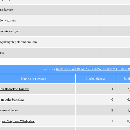
t oddanych
sów ważnych
sów nieważnych
t wydanych pełnomocnikom
ołu
Lista nr 1 -
KOMITET WYBORCZY SOJUSZ LEWICY DEMOKR
Nazwisko i imiona
Liczba głosów
% g
oń Radosław Tomasz
4
2
atowski Stanisław
0
0
cławski Jerzy
2
1
pek Zbigniew Władysław
1
0