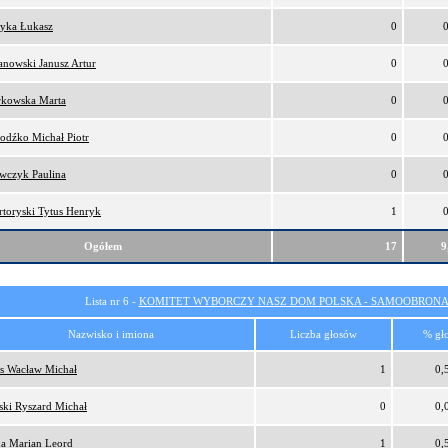
tyka Łukasz
0
anowski Janusz Artur
0
kowska Marta
0
odźko Michał Piotr
0
wczyk Paulina
0
rtoryski Tytus Henryk
1
Ogółem
17
9
Lista nr 6 -
KOMITET WYBORCZY NASZ DOM POLSKA - SAMOOBRONA
Nazwisko i imiona
Liczba głosów
% gł
s Wacław Michał
1
0,
ński Ryszard Michał
0
0,
a Marian Leord
1
0,