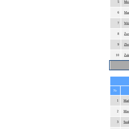
5
Mor
6
Mar
7
Wit
8
Żur
9
Zbr
10
Żak
Nr
1
Mań
2
Mie
3
Susł