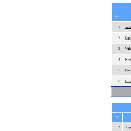
Nr
1
Jac
2
Dąb
3
Wil
4
Nie
5
Buc
6
Izd
Nr
1
Łap