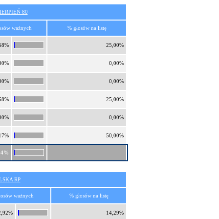
ERPIEŃ 80
osów ważnych
% głosów na listę
58%
25,00%
00%
0,00%
00%
0,00%
58%
25,00%
00%
0,00%
17%
50,00%
34%
SKA RP
łosów ważnych
% głosów na listę
2,92%
14,29%