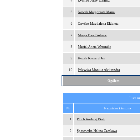
4
Zymróz Jerzy Dariusz
5
Nowak Małgorzata Maria
6
Onyśko Magdalena Elżbieta
7
Morys Ewa Barbara
8
Musiał Aneta Weronika
9
Kozak Ryszard Jan
10
Palewska Monika Aleksandra
Ogółem
Lista n
Nr
Nazwisko i imiona
1
Ploch Andrzej Piotr
2
Spasowska Halina Czesława