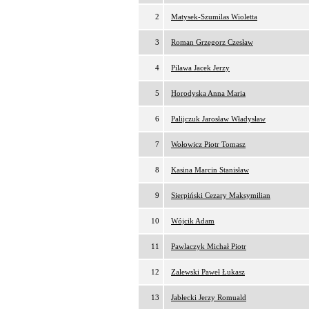
2
Matysek-Szumilas Wioletta
3
Roman Grzegorz Czesław
4
Pilawa Jacek Jerzy
5
Horodyska Anna Maria
6
Palijczuk Jarosław Władysław
7
Wołowicz Piotr Tomasz
8
Kasina Marcin Stanisław
9
Sierpiński Cezary Maksymilian
10
Wójcik Adam
11
Pawlaczyk Michał Piotr
12
Zalewski Paweł Łukasz
13
Jabłecki Jerzy Romuald