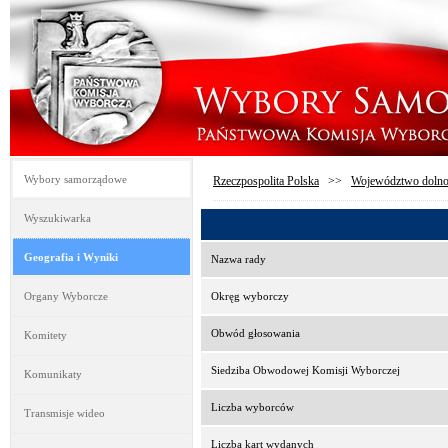
Wybory samorządowe
Rzeczpospolita Polska
>>
Województwo dolno
Wyszukiwarka
Geografia i Wyniki
Nazwa rady
Organy Wyborcze
Okręg wyborczy
Obwód głosowania
Komitety
Siedziba Obwodowej Komisji Wyborczej
Komunikaty
Liczba wyborców
Transmisje wideo
Liczba kart wydanych