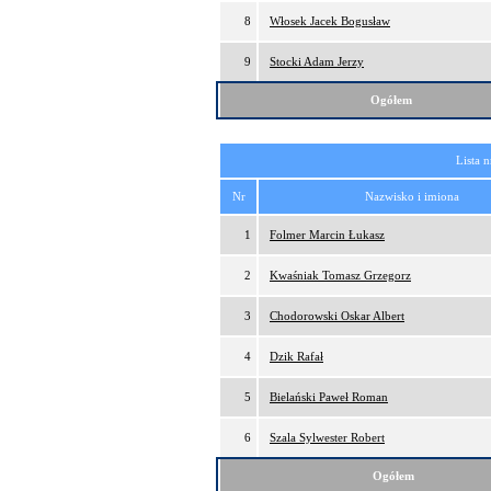
8
Włosek Jacek Bogusław
9
Stocki Adam Jerzy
Ogółem
Lista 
Nr
Nazwisko i imiona
1
Folmer Marcin Łukasz
2
Kwaśniak Tomasz Grzegorz
3
Chodorowski Oskar Albert
4
Dzik Rafał
5
Bielański Paweł Roman
6
Szala Sylwester Robert
Ogółem