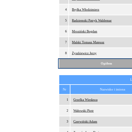
4
Bryłka Włodzimierz
5
Radziemski Patryk Waldemar
6
Mroziński Bogdan
7
Malski Tomasz Mateusz
8
Żyszkiewicz Jerzy
Ogółem
L
Nr
Nazwisko i imiona
1
Grzelka Wiesława
2
Wałowski Piotr
3
Czerwiński Adam