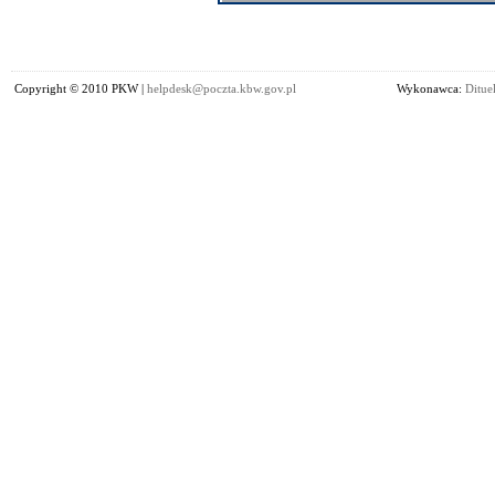
Copyright © 2010 PKW |
helpdesk@poczta.kbw.gov.pl
Wykonawca:
Dituel