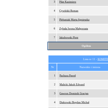
3
Piłat Kazimierz
4
Cywiński Roman
5
Plebaniak Marta Agnieszka
6
Zybała Iwona Małgorzata
7
Jakubowski Piotr
Ogółem
Lista nr 11 -
KOMITE
Nr
Nazwisko i imiona
1
Pachura Paweł
2
Malicki Jakub Edward
3
Gawron Dominik Gracjan
4
Diakowski Bogdan Michał