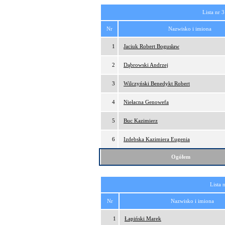
Lista nr 3
Nr
Nazwisko i imiona
1
Jaciuk Robert Bogusław
2
Dąbrowski Andrzej
3
Wilczyński Benedykt Robert
4
Niełacna Genowefa
5
Buc Kazimierz
6
Izdebska Kazimiera Eugenia
Ogółem
Lista 
Nr
Nazwisko i imiona
1
Łapiński Marek