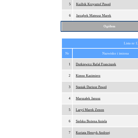
5
Kuźbik Krzysztof Paweł
6
Jarząbek Mateusz Marek
Ogółem
Lista nr 1
Nr
Nazwisko i imiona
1
Dutkiewicz Rafał Franciszek
2
Kimso Kazimierz
3
Stasiak Dariusz Paweł
4
Marszałek Janusz
5
Laryś Marek Zenon
6
Sielska Bożena Aniela
7
Kuriata Henryk Andrzej