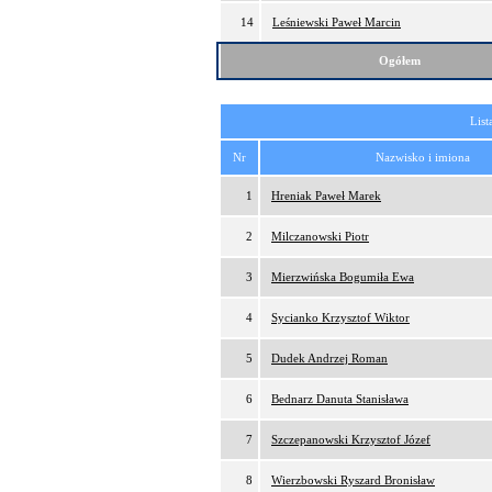
14
Leśniewski Paweł Marcin
Ogółem
List
Nr
Nazwisko i imiona
1
Hreniak Paweł Marek
2
Milczanowski Piotr
3
Mierzwińska Bogumiła Ewa
4
Sycianko Krzysztof Wiktor
5
Dudek Andrzej Roman
6
Bednarz Danuta Stanisława
7
Szczepanowski Krzysztof Józef
8
Wierzbowski Ryszard Bronisław