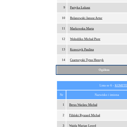
9
Partyka Łukasz
10
Bolanowski Janusz Artur
11
Markowska Marta
12
Wołodźko Michał Piotr
13
Krawczyk Paulina
14
Czartoryski Tytus Henryk
Ogółem
Lista nr 6 -
KOMITE
Nr
Nazwisko i imiona
1
Berus Wacław Michał
2
Filiński Ryszard Michał
3
Wajda Marian Leord