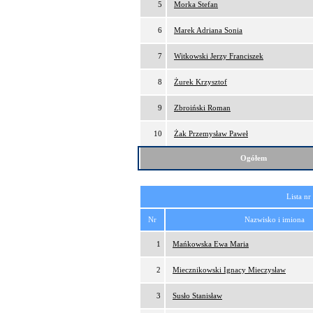
5
Morka Stefan
6
Marek Adriana Sonia
7
Witkowski Jerzy Franciszek
8
Żurek Krzysztof
9
Zbroiński Roman
10
Żak Przemysław Paweł
Ogółem
Lista nr
Nr
Nazwisko i imiona
1
Mańkowska Ewa Maria
2
Miecznikowski Ignacy Mieczysław
3
Susło Stanisław