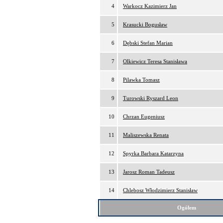
4
Warkocz Kazimierz Jan
5
Krasucki Bogusław
6
Dębski Stefan Marian
7
Olkiewicz Teresa Stanisława
8
Pilawka Tomasz
9
Turowski Ryszard Leon
10
Chrzan Eugeniusz
11
Maliszewska Renata
12
Spyrka Barbara Katarzyna
13
Jarosz Roman Tadeusz
14
Chlebosz Włodzimierz Stanisław
Ogółem