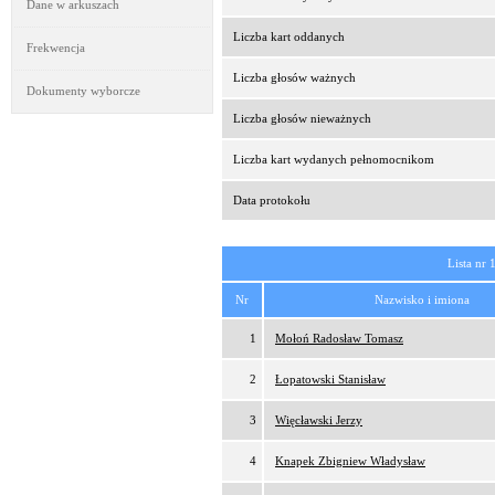
Dane w arkuszach
Liczba kart oddanych
Frekwencja
Liczba głosów ważnych
Dokumenty wyborcze
Liczba głosów nieważnych
Liczba kart wydanych pełnomocnikom
Data protokołu
Lista nr 
Nr
Nazwisko i imiona
1
Mołoń Radosław Tomasz
2
Łopatowski Stanisław
3
Więcławski Jerzy
4
Knapek Zbigniew Władysław