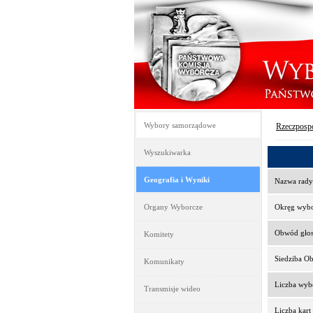
Wybory samorządowe
Rzeczpospo
Wyszukiwarka
Geografia i Wyniki
Nazwa rady
Organy Wyborcze
Okręg wyb
Obwód gło
Komitety
Siedziba O
Komunikaty
Liczba wy
Transmisje wideo
Liczba kar