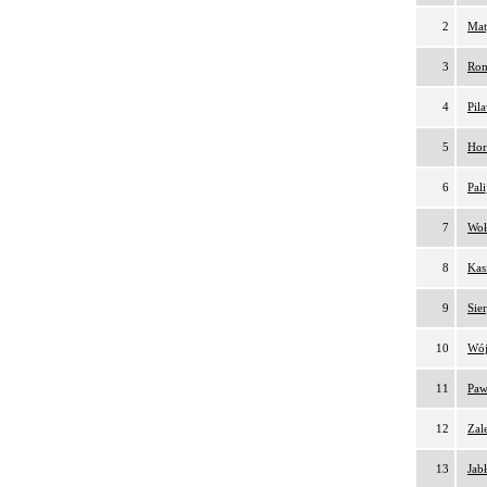
2
Mat
3
Rom
4
Pil
5
Hor
6
Pal
7
Woł
8
Kas
9
Sie
10
Wój
11
Paw
12
Zal
13
Jab