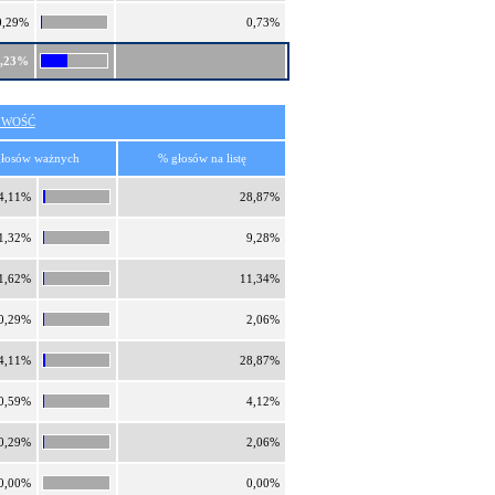
0,29%
0,73%
0,23%
IWOŚĆ
łosów ważnych
% głosów na listę
4,11%
28,87%
1,32%
9,28%
1,62%
11,34%
0,29%
2,06%
4,11%
28,87%
0,59%
4,12%
0,29%
2,06%
0,00%
0,00%