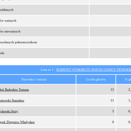
t oddanych
sów ważnych
sów nieważnych
t wydanych pełnomocnikom
ołu
Lista nr 1 -
KOMITET WYBORCZY SOJUSZ LEWICY DEMOKR
Nazwisko i imiona
Liczba głosów
% g
oń Radosław Tomasz
15
2
atowski Stanisław
11
1
cławski Jerzy
5
0
pek Zbigniew Władysław
0
0