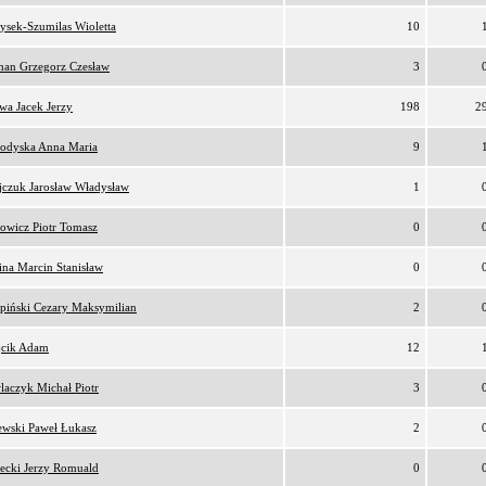
ysek-Szumilas Wioletta
10
an Grzegorz Czesław
3
awa Jacek Jerzy
198
2
odyska Anna Maria
9
ijczuk Jarosław Władysław
1
owicz Piotr Tomasz
0
ina Marcin Stanisław
0
rpiński Cezary Maksymilian
2
cik Adam
12
laczyk Michał Piotr
3
ewski Paweł Łukasz
2
łecki Jerzy Romuald
0