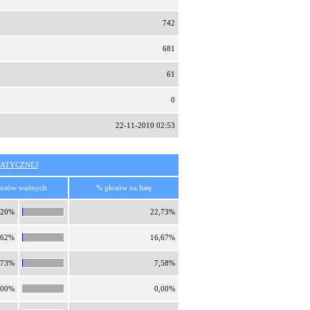
742
681
61
0
22-11-2010 02:53
ATYCZNEJ
łosów ważnych
% głosów na listę
,20%
22,73%
,62%
16,67%
,73%
7,58%
,00%
0,00%