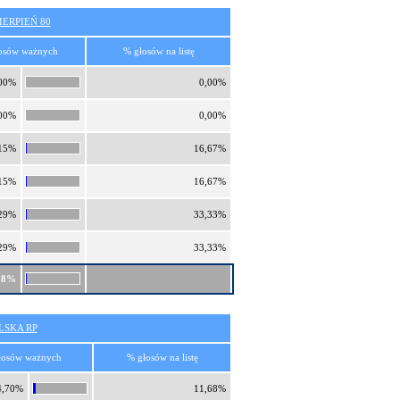
ERPIEŃ 80
osów ważnych
% głosów na listę
00%
0,00%
00%
0,00%
15%
16,67%
15%
16,67%
29%
33,33%
29%
33,33%
88%
SKA RP
łosów ważnych
% głosów na listę
4,70%
11,68%