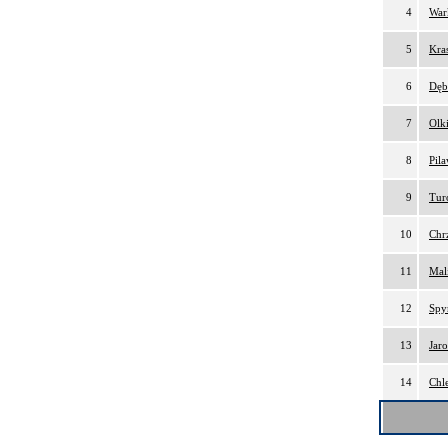
4
War
5
Kra
6
Dęb
7
Olk
8
Pil
9
Tur
10
Chr
11
Mal
12
Spy
13
Jar
14
Chl