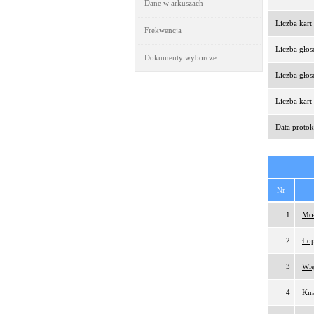
Dane w arkuszach
Liczba kar
Frekwencja
Liczba gło
Dokumenty wyborcze
Liczba gło
Liczba kar
Data protok
Nr
1
Moł
2
Łop
3
Wię
4
Kna