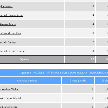
tyka Łukasz
0
anowski Janusz Artur
4
kowska Marta
4
odźko Michał Piotr
0
wczyk Paulina
2
rtoryski Tytus Henryk
3
Ogółem
97
1
Lista nr 6 -
KOMITET WYBORCZY NASZ DOM POLSKA - SAMOOBRONA
Nazwisko i imiona
Liczba głosów
% gł
s Wacław Michał
0
0,
ński Ryszard Michał
0
0,
a Marian Leord
1
0,