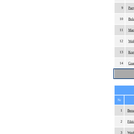
9
Par
10
Bol
11
Mar
12
Woł
13
Kra
14
Cza
Nr
1
Beru
2
Fili
3
Wajd