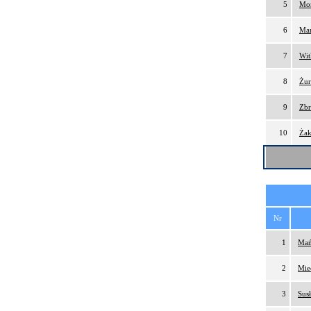
5
Mor
6
Mar
7
Wit
8
Żur
9
Zbr
10
Żak
Nr
1
Mań
2
Mie
3
Susł