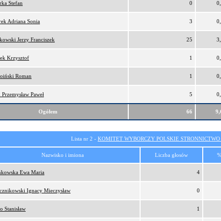
ka Stefan
0
0
ek Adriana Sonia
3
0
kowski Jerzy Franciszek
25
3
ek Krzysztof
1
0
oiński Roman
1
0
 Przemysław Paweł
5
0
Ogółem
66
9
Lista nr 2 -
KOMITET WYBORCZY POLSKIE STRONNICTW
Nazwisko i imiona
Liczba głosów
%
kowska Ewa Maria
4
cznikowski Ignacy Mieczysław
0
o Stanisław
1