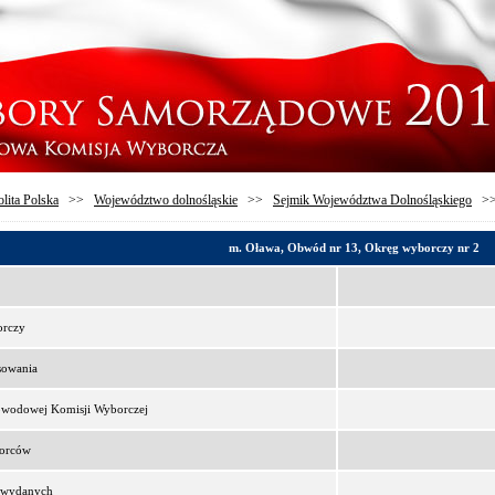
lita Polska
>>
Województwo dolnośląskie
>>
Sejmik Województwa Dolnośląskiego
>
m. Oława, Obwód nr 13, Okręg wyborczy nr 2
orczy
sowania
bwodowej Komisji Wyborczej
borców
t wydanych