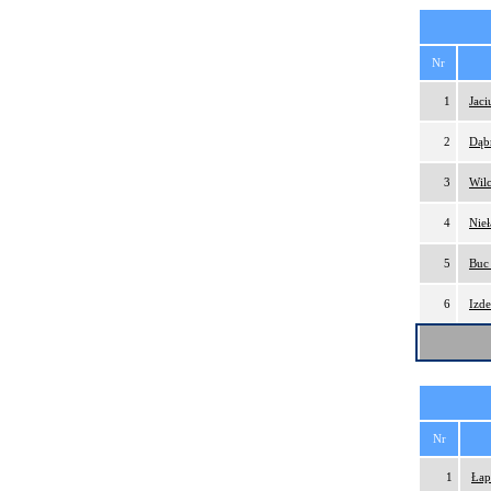
Nr
1
Jac
2
Dąb
3
Wil
4
Nie
5
Buc
6
Izd
Nr
1
Łap