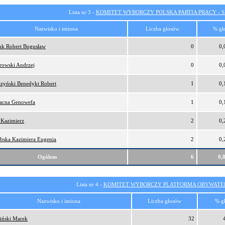
Lista nr 3 -
KOMITET WYBORCZY POLSKA PARTIA PRACY - SI
Nazwisko i imiona
Liczba głosów
% gł
iuk Robert Bogusław
0
0,
rowski Andrzej
0
0,
czyński Benedykt Robert
1
0,
łacna Genowefa
1
0,
 Kazimierz
2
0,
ebska Kazimiera Eugenia
2
0,
Ogółem
6
0,
Lista nr 4 -
KOMITET WYBORCZY PLATFORMA OBYWATEL
Nazwisko i imiona
Liczba głosów
% g
iński Marek
32