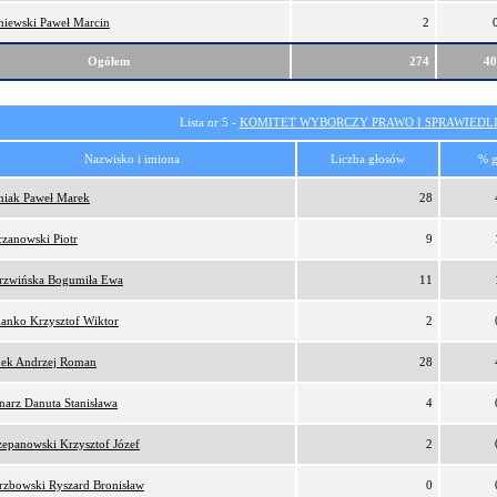
niewski Paweł Marcin
2
Ogółem
274
4
Lista nr 5 -
KOMITET WYBORCZY PRAWO I SPRAWIEDL
Nazwisko i imiona
Liczba głosów
% g
niak Paweł Marek
28
czanowski Piotr
9
rzwińska Bogumiła Ewa
11
ianko Krzysztof Wiktor
2
ek Andrzej Roman
28
narz Danuta Stanisława
4
zepanowski Krzysztof Józef
2
rzbowski Ryszard Bronisław
0