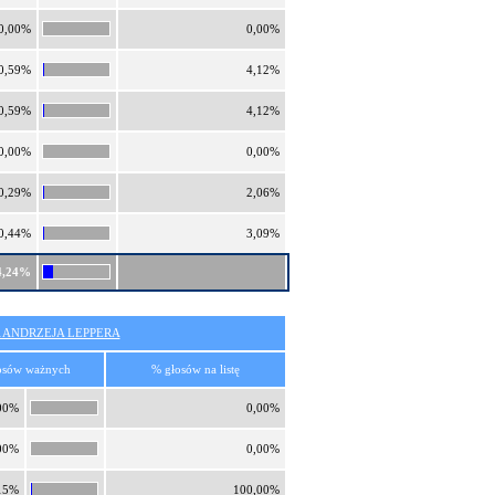
0,00%
0,00%
0,59%
4,12%
0,59%
4,12%
0,00%
0,00%
0,29%
2,06%
0,44%
3,09%
4,24%
 ANDRZEJA LEPPERA
osów ważnych
% głosów na listę
00%
0,00%
00%
0,00%
15%
100,00%