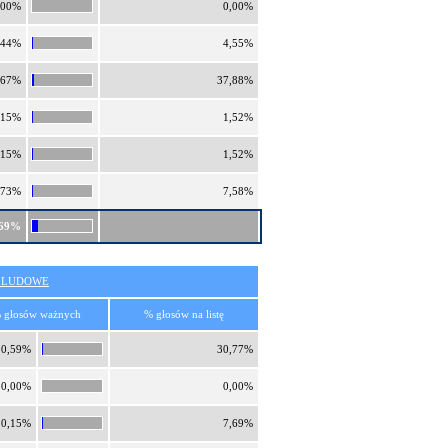
,00%
0,00%
,44%
4,55%
,67%
37,88%
,15%
1,52%
,15%
1,52%
,73%
7,58%
,69%
O LUDOWE
 głosów ważnych
% głosów na listę
0,59%
30,77%
0,00%
0,00%
0,15%
7,69%