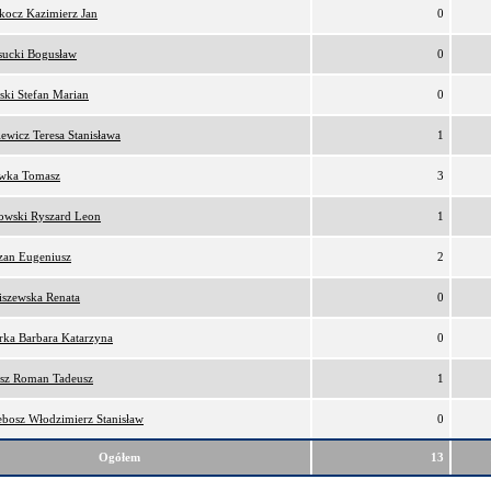
kocz Kazimierz Jan
0
sucki Bogusław
0
ski Stefan Marian
0
iewicz Teresa Stanisława
1
awka Tomasz
3
owski Ryszard Leon
1
zan Eugeniusz
2
iszewska Renata
0
rka Barbara Katarzyna
0
osz Roman Tadeusz
1
ebosz Włodzimierz Stanisław
0
Ogółem
13