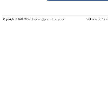
Copyright © 2010 PKW |
helpdesk@poczta.kbw.gov.pl
Wykonawca:
Dituel