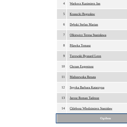
4
Warkocz Kazimierz Jan
5
Krasucki Bogusław
6
Dębski Stefan Marian
7
Olkiewicz Teresa Stanisława
8
Pilawka Tomasz
9
Turowski Ryszard Leon
10
Chrzan Eugeniusz
11
Maliszewska Renata
12
Spyrka Barbara Katarzyna
13
Jarosz Roman Tadeusz
14
Chlebosz Włodzimierz Stanisław
Ogółem