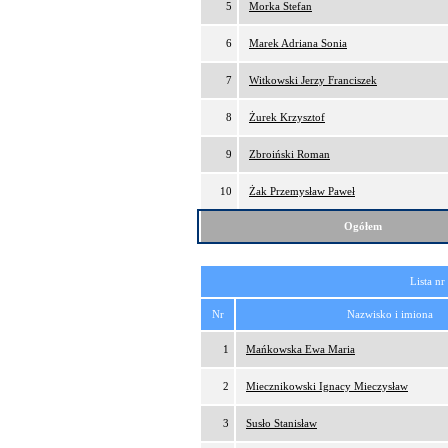
5
Morka Stefan
6
Marek Adriana Sonia
7
Witkowski Jerzy Franciszek
8
Żurek Krzysztof
9
Zbroiński Roman
10
Żak Przemysław Paweł
Ogółem
Lista nr
Nr
Nazwisko i imiona
1
Mańkowska Ewa Maria
2
Miecznikowski Ignacy Mieczysław
3
Susło Stanisław