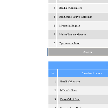
4
Bryłka Włodzimierz
5
Radziemski Patryk Waldemar
6
Mroziński Bogdan
7
Malski Tomasz Mateusz
8
Żyszkiewicz Jerzy
Ogółem
L
Nr
Nazwisko i imiona
1
Grzelka Wiesława
2
Wałowski Piotr
3
Czerwiński Adam