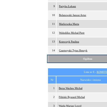
9
Partyka Łukasz
10
Bolanowski Janusz Artur
11
Markowska Marta
12
Wołodźko Michał Piotr
13
Krawczyk Paulina
14
Czartoryski Tytus Henryk
Ogółem
Lista nr 6 -
KOMITE
Nr
Nazwisko i imiona
1
Berus Wacław Michał
2
Filiński Ryszard Michał
3
Wajda Marian Leord