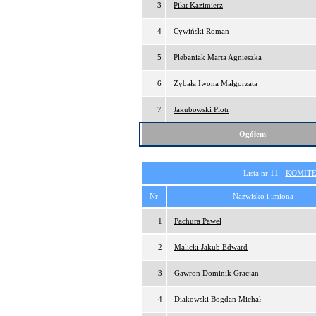
3
Piłat Kazimierz
4
Cywiński Roman
5
Plebaniak Marta Agnieszka
6
Zybała Iwona Małgorzata
7
Jakubowski Piotr
Ogółem
Lista nr 11 -
KOMITE
Nr
Nazwisko i imiona
1
Pachura Paweł
2
Malicki Jakub Edward
3
Gawron Dominik Gracjan
4
Diakowski Bogdan Michał