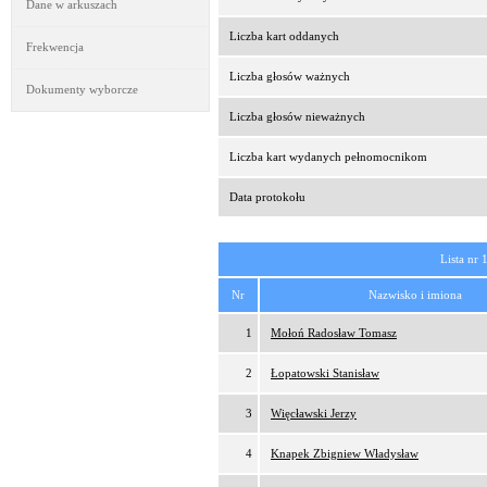
Dane w arkuszach
Liczba kart oddanych
Frekwencja
Liczba głosów ważnych
Dokumenty wyborcze
Liczba głosów nieważnych
Liczba kart wydanych pełnomocnikom
Data protokołu
Lista nr 
Nr
Nazwisko i imiona
1
Mołoń Radosław Tomasz
2
Łopatowski Stanisław
3
Więcławski Jerzy
4
Knapek Zbigniew Władysław