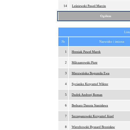
14
Leśniewski Paweł Marcin
Ogółem
List
Nr
Nazwisko i imiona
1
Hreniak Paweł Marek
2
Milczanowski Piotr
3
Mierzwińska Bogumiła Ewa
4
Sycianko Krzysztof Wiktor
5
Dudek Andrzej Roman
6
Bednarz Danuta Stanisława
7
Szczepanowski Krzysztof Józef
8
Wierzbowski Ryszard Bronisław