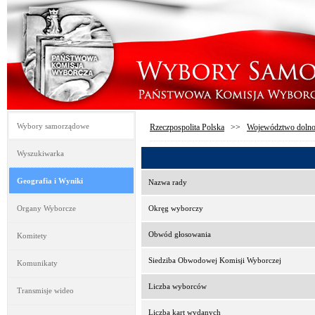
Wybory samorządowe
Rzeczpospolita Polska
>>
Województwo dolno
Wyszukiwarka
Geografia i Wyniki
Nazwa rady
Organy Wyborcze
Okręg wyborczy
Obwód głosowania
Komitety
Siedziba Obwodowej Komisji Wyborczej
Komunikaty
Liczba wyborców
Transmisje wideo
Liczba kart wydanych