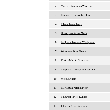
2
Matysek-Szumilas Wioletta
3
Roman Grzegorz Czesław
4
Pilawa Jacek Jerzy
5
Horodyska Anna Maria
6
Palijczuk Jarosław Władysław
7
Wołowicz Piotr Tomasz
8
Kasina Marcin Stanisław
9
Sierpiński Cezary Maksymilian
10
Wójcik Adam
11
Pawlaczyk Michał Piotr
12
Zalewski Paweł Łukasz
13
Jabłecki Jerzy Romuald