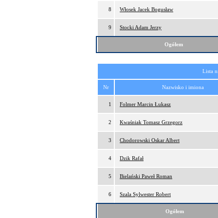
8
Włosek Jacek Bogusław
9
Stocki Adam Jerzy
Ogółem
Lista 
Nr
Nazwisko i imiona
1
Folmer Marcin Łukasz
2
Kwaśniak Tomasz Grzegorz
3
Chodorowski Oskar Albert
4
Dzik Rafał
5
Bielański Paweł Roman
6
Szala Sylwester Robert
Ogółem