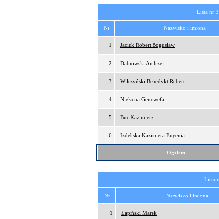
Lista nr 3
Nr
Nazwisko i imiona
1
Jaciuk Robert Bogusław
2
Dąbrowski Andrzej
3
Wilczyński Benedykt Robert
4
Niełacna Genowefa
5
Buc Kazimierz
6
Izdebska Kazimiera Eugenia
Ogółem
Lista 
Nr
Nazwisko i imiona
1
Łapiński Marek