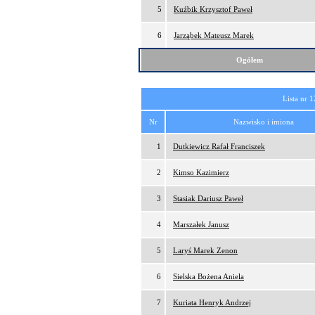
5
Kuźbik Krzysztof Paweł
6
Jarząbek Mateusz Marek
Ogółem
Lista nr 1
Nr
Nazwisko i imiona
1
Dutkiewicz Rafał Franciszek
2
Kimso Kazimierz
3
Stasiak Dariusz Paweł
4
Marszałek Janusz
5
Laryś Marek Zenon
6
Sielska Bożena Aniela
7
Kuriata Henryk Andrzej