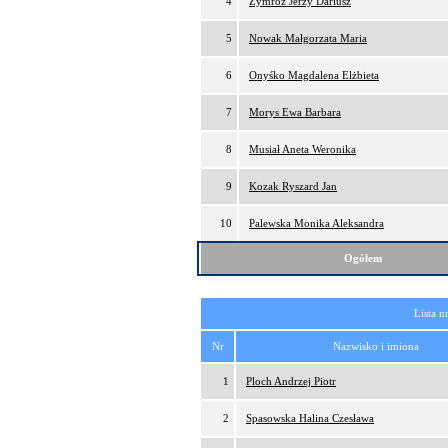
4
Zymróz Jerzy Dariusz
5
Nowak Małgorzata Maria
6
Onyśko Magdalena Elżbieta
7
Morys Ewa Barbara
8
Musiał Aneta Weronika
9
Kozak Ryszard Jan
10
Palewska Monika Aleksandra
Ogółem
Lista n
Nr
Nazwisko i imiona
1
Ploch Andrzej Piotr
2
Spasowska Halina Czesława