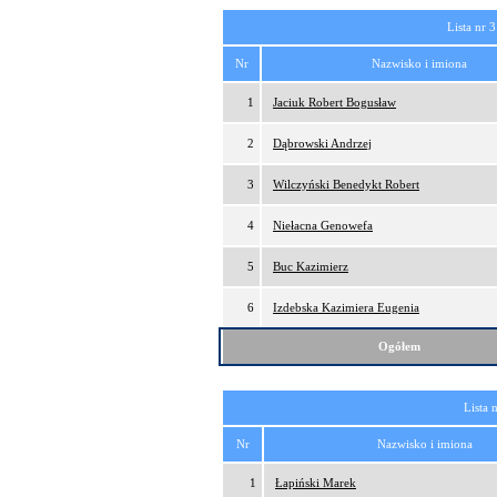
Lista nr 3
Nr
Nazwisko i imiona
1
Jaciuk Robert Bogusław
2
Dąbrowski Andrzej
3
Wilczyński Benedykt Robert
4
Niełacna Genowefa
5
Buc Kazimierz
6
Izdebska Kazimiera Eugenia
Ogółem
Lista 
Nr
Nazwisko i imiona
1
Łapiński Marek