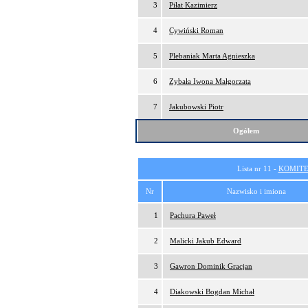
3
Piłat Kazimierz
4
Cywiński Roman
5
Plebaniak Marta Agnieszka
6
Zybała Iwona Małgorzata
7
Jakubowski Piotr
Ogółem
Lista nr 11 -
KOMITE
Nr
Nazwisko i imiona
1
Pachura Paweł
2
Malicki Jakub Edward
3
Gawron Dominik Gracjan
4
Diakowski Bogdan Michał