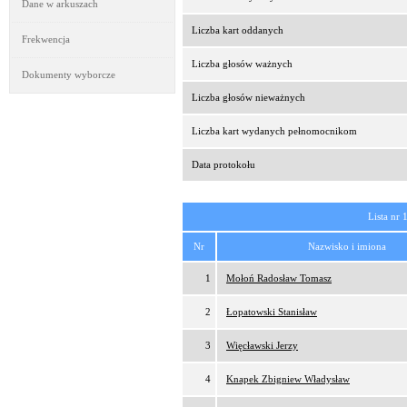
Dane w arkuszach
Liczba kart oddanych
Frekwencja
Liczba głosów ważnych
Dokumenty wyborcze
Liczba głosów nieważnych
Liczba kart wydanych pełnomocnikom
Data protokołu
Lista nr 
Nr
Nazwisko i imiona
1
Mołoń Radosław Tomasz
2
Łopatowski Stanisław
3
Więcławski Jerzy
4
Knapek Zbigniew Władysław