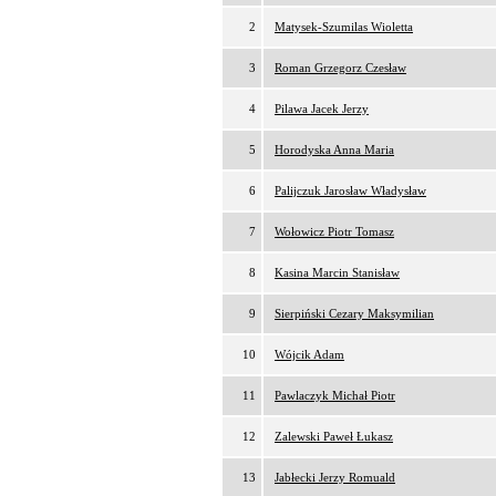
2
Matysek-Szumilas Wioletta
3
Roman Grzegorz Czesław
4
Pilawa Jacek Jerzy
5
Horodyska Anna Maria
6
Palijczuk Jarosław Władysław
7
Wołowicz Piotr Tomasz
8
Kasina Marcin Stanisław
9
Sierpiński Cezary Maksymilian
10
Wójcik Adam
11
Pawlaczyk Michał Piotr
12
Zalewski Paweł Łukasz
13
Jabłecki Jerzy Romuald