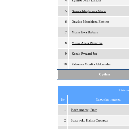
4
Zymróz Jerzy Dariusz
5
Nowak Małgorzata Maria
6
Onyśko Magdalena Elżbieta
7
Morys Ewa Barbara
8
Musiał Aneta Weronika
9
Kozak Ryszard Jan
10
Palewska Monika Aleksandra
Ogółem
Lista n
Nr
Nazwisko i imiona
1
Ploch Andrzej Piotr
2
Spasowska Halina Czesława