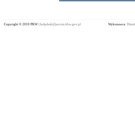
Copyright © 2010 PKW |
helpdesk@poczta.kbw.gov.pl
Wykonawca:
Dituel