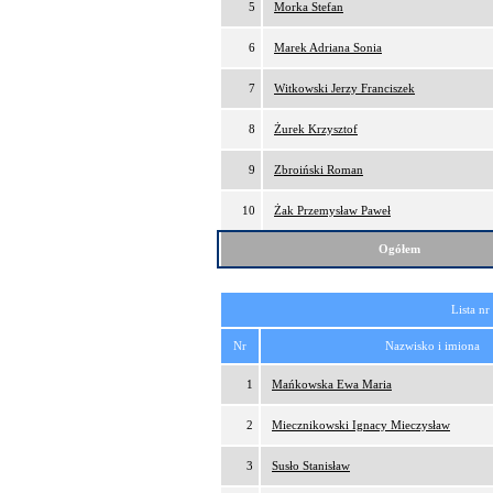
5
Morka Stefan
6
Marek Adriana Sonia
7
Witkowski Jerzy Franciszek
8
Żurek Krzysztof
9
Zbroiński Roman
10
Żak Przemysław Paweł
Ogółem
Lista nr
Nr
Nazwisko i imiona
1
Mańkowska Ewa Maria
2
Miecznikowski Ignacy Mieczysław
3
Susło Stanisław