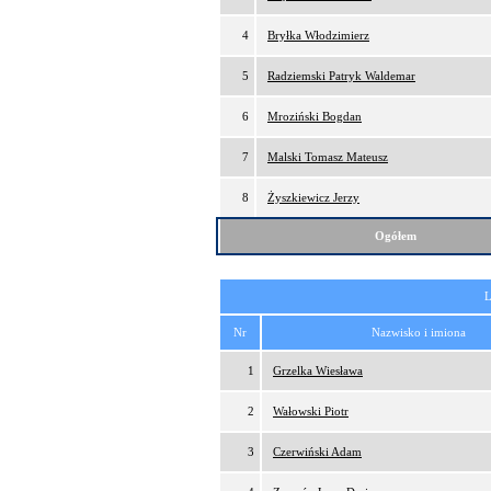
4
Bryłka Włodzimierz
5
Radziemski Patryk Waldemar
6
Mroziński Bogdan
7
Malski Tomasz Mateusz
8
Żyszkiewicz Jerzy
Ogółem
L
Nr
Nazwisko i imiona
1
Grzelka Wiesława
2
Wałowski Piotr
3
Czerwiński Adam