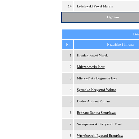
14
Leśniewski Paweł Marcin
Ogółem
List
Nr
Nazwisko i imiona
1
Hreniak Paweł Marek
2
Milczanowski Piotr
3
Mierzwińska Bogumiła Ewa
4
Sycianko Krzysztof Wiktor
5
Dudek Andrzej Roman
6
Bednarz Danuta Stanisława
7
Szczepanowski Krzysztof Józef
8
Wierzbowski Ryszard Bronisław