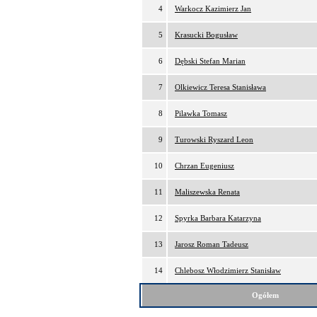
4
Warkocz Kazimierz Jan
5
Krasucki Bogusław
6
Dębski Stefan Marian
7
Olkiewicz Teresa Stanisława
8
Pilawka Tomasz
9
Turowski Ryszard Leon
10
Chrzan Eugeniusz
11
Maliszewska Renata
12
Spyrka Barbara Katarzyna
13
Jarosz Roman Tadeusz
14
Chlebosz Włodzimierz Stanisław
Ogółem