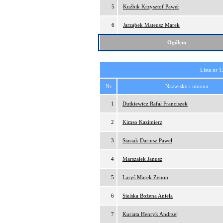
5
Kuźbik Krzysztof Paweł
6
Jarząbek Mateusz Marek
Ogółem
Lista nr 1
Nr
Nazwisko i imiona
1
Dutkiewicz Rafał Franciszek
2
Kimso Kazimierz
3
Stasiak Dariusz Paweł
4
Marszałek Janusz
5
Laryś Marek Zenon
6
Sielska Bożena Aniela
7
Kuriata Henryk Andrzej