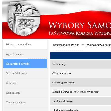
Wybory samorządowe
Rzeczpospolita Polska
>>
Województwo dolno
Wyszukiwarka
Geografia i Wyniki
Nazwa rady
Organy Wyborcze
Okręg wyborczy
Obwód głosowania
Komitety
Siedziba Obwodowej Komisji Wyborczej
Komunikaty
Liczba wyborców
Transmisje wideo
Liczba kart wydanych