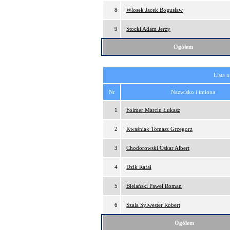
8
Włosek Jacek Bogusław
9
Stocki Adam Jerzy
Ogółem
Lista 
Nr
Nazwisko i imiona
1
Folmer Marcin Łukasz
2
Kwaśniak Tomasz Grzegorz
3
Chodorowski Oskar Albert
4
Dzik Rafał
5
Bielański Paweł Roman
6
Szala Sylwester Robert
Ogółem