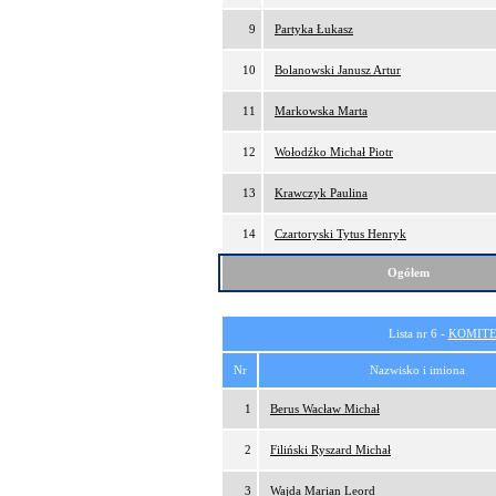
9
Partyka Łukasz
10
Bolanowski Janusz Artur
11
Markowska Marta
12
Wołodźko Michał Piotr
13
Krawczyk Paulina
14
Czartoryski Tytus Henryk
Ogółem
Lista nr 6 -
KOMITE
Nr
Nazwisko i imiona
1
Berus Wacław Michał
2
Filiński Ryszard Michał
3
Wajda Marian Leord