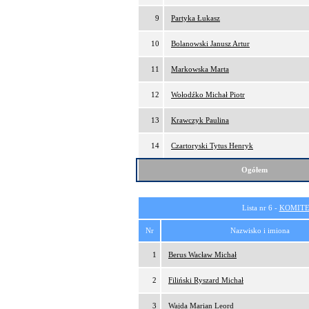
9
Partyka Łukasz
10
Bolanowski Janusz Artur
11
Markowska Marta
12
Wołodźko Michał Piotr
13
Krawczyk Paulina
14
Czartoryski Tytus Henryk
Ogółem
Lista nr 6 -
KOMITE
Nr
Nazwisko i imiona
1
Berus Wacław Michał
2
Filiński Ryszard Michał
3
Wajda Marian Leord