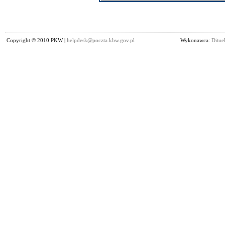
Copyright © 2010 PKW |
helpdesk@poczta.kbw.gov.pl
Wykonawca:
Dituel