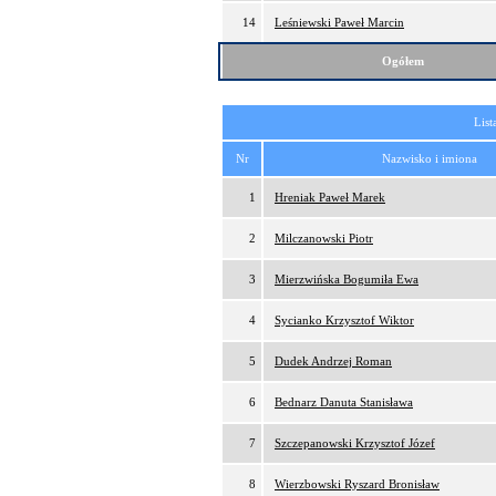
14
Leśniewski Paweł Marcin
Ogółem
List
Nr
Nazwisko i imiona
1
Hreniak Paweł Marek
2
Milczanowski Piotr
3
Mierzwińska Bogumiła Ewa
4
Sycianko Krzysztof Wiktor
5
Dudek Andrzej Roman
6
Bednarz Danuta Stanisława
7
Szczepanowski Krzysztof Józef
8
Wierzbowski Ryszard Bronisław