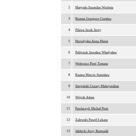
2
Matysek-Szumilas Wioletta
3
Roman Grzegorz Czesław
4
Pilawa Jacek Jerzy
5
Horodyska Anna Maria
6
Palijczuk Jarosław Władysław
7
Wołowicz Piotr Tomasz
8
Kasina Marcin Stanisław
9
Sierpiński Cezary Maksymilian
10
Wójcik Adam
11
Pawlaczyk Michał Piotr
12
Zalewski Paweł Łukasz
13
Jabłecki Jerzy Romuald