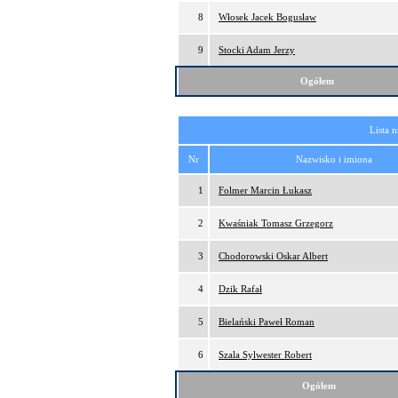
8
Włosek Jacek Bogusław
9
Stocki Adam Jerzy
Ogółem
Lista 
Nr
Nazwisko i imiona
1
Folmer Marcin Łukasz
2
Kwaśniak Tomasz Grzegorz
3
Chodorowski Oskar Albert
4
Dzik Rafał
5
Bielański Paweł Roman
6
Szala Sylwester Robert
Ogółem