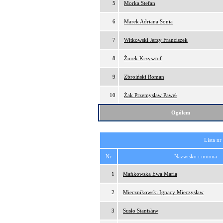
5
Morka Stefan
6
Marek Adriana Sonia
7
Witkowski Jerzy Franciszek
8
Żurek Krzysztof
9
Zbroiński Roman
10
Żak Przemysław Paweł
Ogółem
Lista nr
Nr
Nazwisko i imiona
1
Mańkowska Ewa Maria
2
Miecznikowski Ignacy Mieczysław
3
Susło Stanisław