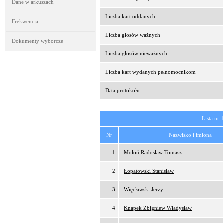
Dane w arkuszach
Liczba kart oddanych
Frekwencja
Liczba głosów ważnych
Dokumenty wyborcze
Liczba głosów nieważnych
Liczba kart wydanych pełnomocnikom
Data protokołu
Lista nr 
Nr
Nazwisko i imiona
1
Mołoń Radosław Tomasz
2
Łopatowski Stanisław
3
Więcławski Jerzy
4
Knapek Zbigniew Władysław