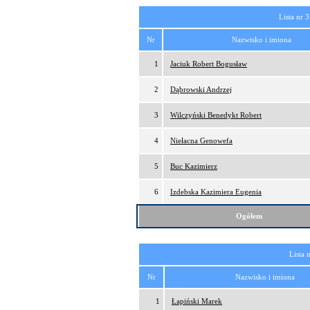
Lista nr 3
Nr
Nazwisko i imiona
1
Jaciuk Robert Bogusław
2
Dąbrowski Andrzej
3
Wilczyński Benedykt Robert
4
Niełacna Genowefa
5
Buc Kazimierz
6
Izdebska Kazimiera Eugenia
Ogółem
Lista 
Nr
Nazwisko i imiona
1
Łapiński Marek