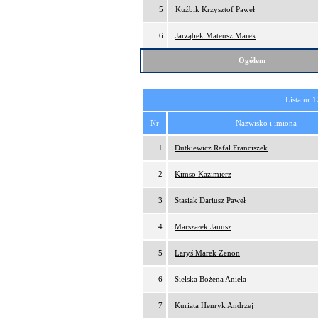
5
Kuźbik Krzysztof Paweł
6
Jarząbek Mateusz Marek
Ogółem
Lista nr 1
Nr
Nazwisko i imiona
1
Dutkiewicz Rafał Franciszek
2
Kimso Kazimierz
3
Stasiak Dariusz Paweł
4
Marszałek Janusz
5
Laryś Marek Zenon
6
Sielska Bożena Aniela
7
Kuriata Henryk Andrzej