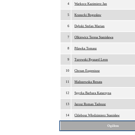
4
Warkocz Kazimierz Jan
5
Krasucki Bogusław
6
Dębski Stefan Marian
7
Olkiewicz Teresa Stanisława
8
Pilawka Tomasz
9
Turowski Ryszard Leon
10
Chrzan Eugeniusz
11
Maliszewska Renata
12
Spyrka Barbara Katarzyna
13
Jarosz Roman Tadeusz
14
Chlebosz Włodzimierz Stanisław
Ogółem