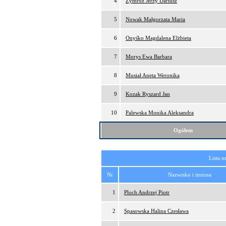
4
Zymróz Jerzy Dariusz
5
Nowak Małgorzata Maria
6
Onyśko Magdalena Elżbieta
7
Morys Ewa Barbara
8
Musiał Aneta Weronika
9
Kozak Ryszard Jan
10
Palewska Monika Aleksandra
Ogółem
Lista n
Nr
Nazwisko i imiona
1
Ploch Andrzej Piotr
2
Spasowska Halina Czesława