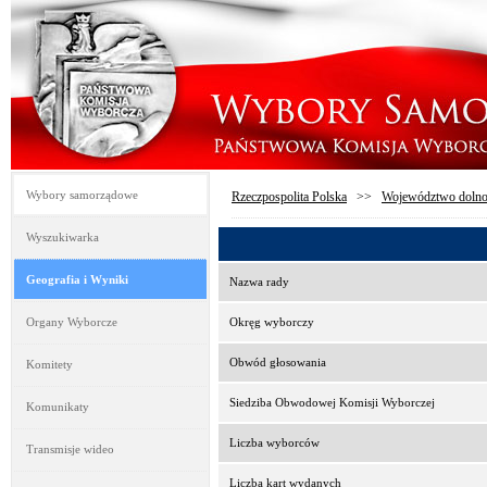
Wybory samorządowe
Rzeczpospolita Polska
>>
Województwo dolno
Wyszukiwarka
Geografia i Wyniki
Nazwa rady
Organy Wyborcze
Okręg wyborczy
Obwód głosowania
Komitety
Siedziba Obwodowej Komisji Wyborczej
Komunikaty
Liczba wyborców
Transmisje wideo
Liczba kart wydanych