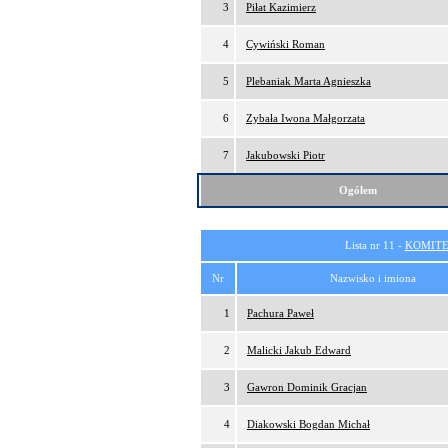
3
Piłat Kazimierz
4
Cywiński Roman
5
Plebaniak Marta Agnieszka
6
Zybała Iwona Małgorzata
7
Jakubowski Piotr
Ogółem
Lista nr 11 -
KOMITE
Nr
Nazwisko i imiona
1
Pachura Paweł
2
Malicki Jakub Edward
3
Gawron Dominik Gracjan
4
Diakowski Bogdan Michał