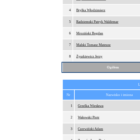
4
Bryłka Włodzimierz
5
Radziemski Patryk Waldemar
6
Mroziński Bogdan
7
Malski Tomasz Mateusz
8
Żyszkiewicz Jerzy
Ogółem
L
Nr
Nazwisko i imiona
1
Grzelka Wiesława
2
Wałowski Piotr
3
Czerwiński Adam