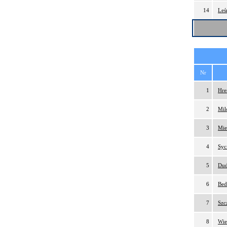
14
Leś
Nr
1
Hre
2
Mil
3
Mie
4
Syc
5
Dud
6
Bed
7
Szc
8
Wie