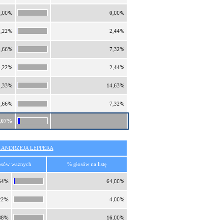
0,00%
0,00%
0,22%
2,44%
0,66%
7,32%
0,22%
2,44%
1,33%
14,63%
0,66%
7,32%
,07%
 ANDRZEJA LEPPERA
osów ważnych
% głosów na listę
54%
64,00%
22%
4,00%
88%
16,00%