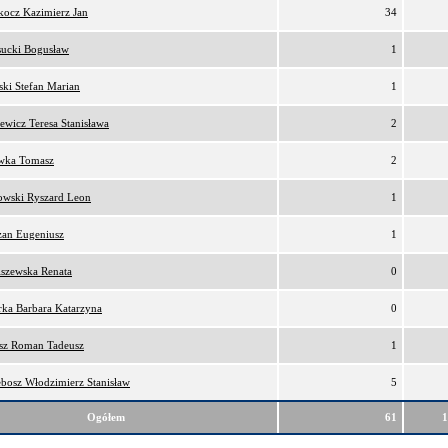
kocz Kazimierz Jan
34
sucki Bogusław
1
ki Stefan Marian
1
ewicz Teresa Stanisława
2
awka Tomasz
2
owski Ryszard Leon
1
zan Eugeniusz
1
iszewska Renata
0
rka Barbara Katarzyna
0
osz Roman Tadeusz
1
bosz Włodzimierz Stanisław
5
Ogółem
61