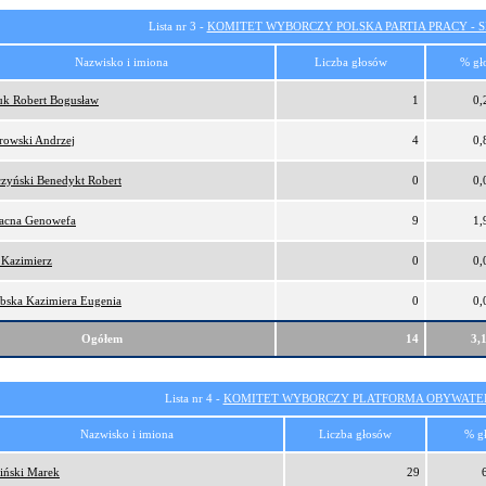
Lista nr 3 -
KOMITET WYBORCZY POLSKA PARTIA PRACY - SI
Nazwisko i imiona
Liczba głosów
% gł
iuk Robert Bogusław
1
0,
rowski Andrzej
4
0,
czyński Benedykt Robert
0
0,
łacna Genowefa
9
1,
 Kazimierz
0
0,
ebska Kazimiera Eugenia
0
0,
Ogółem
14
3,
Lista nr 4 -
KOMITET WYBORCZY PLATFORMA OBYWATEL
Nazwisko i imiona
Liczba głosów
% g
iński Marek
29