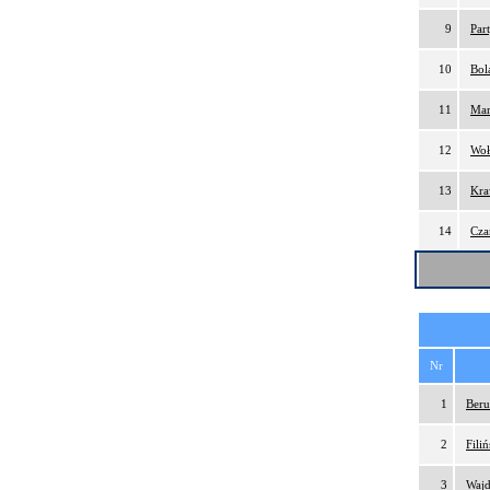
9
Par
10
Bol
11
Mar
12
Woł
13
Kra
14
Cza
Nr
1
Beru
2
Fili
3
Wajd