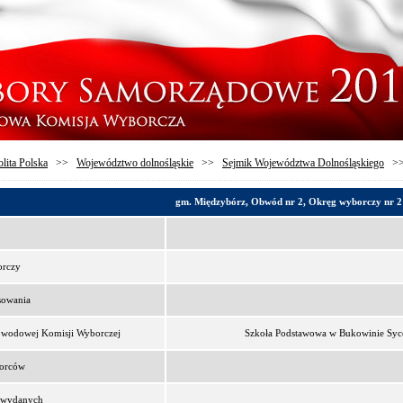
lita Polska
>>
Województwo dolnośląskie
>>
Sejmik Województwa Dolnośląskiego
>
gm. Międzybórz, Obwód nr 2, Okręg wyborczy nr 2
orczy
sowania
bwodowej Komisji Wyborczej
Szkoła Podstawowa w Bukowinie Syc
borców
t wydanych