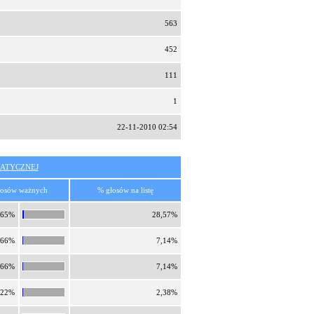
563
452
111
1
22-11-2010 02:54
ATYCZNEJ
łosów ważnych
% głosów na listę
,65%
28,57%
,66%
7,14%
,66%
7,14%
,22%
2,38%