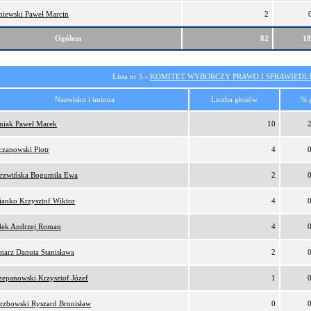
niewski Paweł Marcin
2
Ogółem
82
1
Lista nr 5 -
KOMITET WYBORCZY PRAWO I SPRAWIEDL
Nazwisko i imiona
Liczba głosów
% 
niak Paweł Marek
10
czanowski Piotr
4
rzwińska Bogumiła Ewa
2
ianko Krzysztof Wiktor
4
ek Andrzej Roman
4
narz Danuta Stanisława
2
zepanowski Krzysztof Józef
1
rzbowski Ryszard Bronisław
0