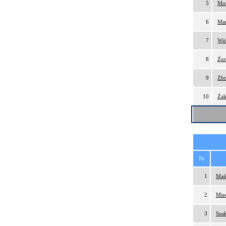
5
Mor
6
Mar
7
Wit
8
Żur
9
Zbr
10
Żak
Nr
1
Mań
2
Mie
3
Susł