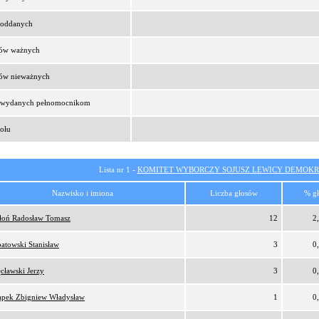
t oddanych
sów ważnych
sów nieważnych
t wydanych pełnomocnikom
ołu
Lista nr 1 -
KOMITET WYBORCZY SOJUSZ LEWICY DEMOKR
Nazwisko i imiona
Liczba głosów
% g
oń Radosław Tomasz
12
2
atowski Stanisław
3
0
cławski Jerzy
3
0
pek Zbigniew Władysław
1
0