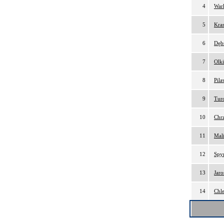
4
War
5
Kra
6
Dębs
7
Olki
8
Pil
9
Tur
10
Chr
11
Mal
12
Spy
13
Jar
14
Chle