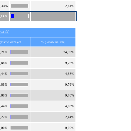
0,44%
2,44%
8,14%
IWOŚĆ
głosów ważnych
% głosów na listę
2,21%
24,39%
0,88%
9,76%
0,44%
4,88%
0,88%
9,76%
0,88%
9,76%
0,44%
4,88%
0,22%
2,44%
0,00%
0,00%