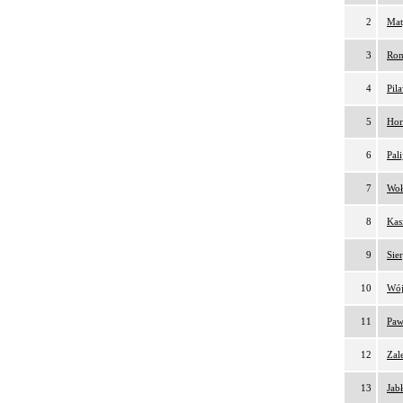
2
Mat
3
Rom
4
Pil
5
Hor
6
Pal
7
Woł
8
Kas
9
Sie
10
Wój
11
Paw
12
Zal
13
Jab