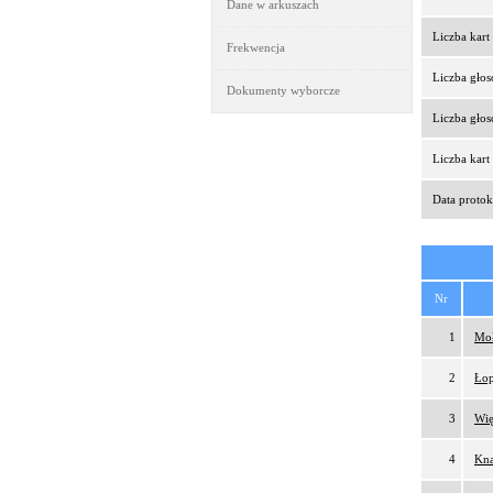
Dane w arkuszach
Liczba kar
Frekwencja
Liczba gło
Dokumenty wyborcze
Liczba gło
Liczba kar
Data protok
Nr
1
Moł
2
Łop
3
Wię
4
Kna