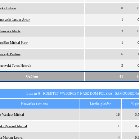
tyka Łukasz
0
anowski Janusz Artur
1
kowska Marta
3
odźko Michał Piotr
1
wczyk Paulina
6
rtoryski Tytus Henryk
3
Ogółem
41
9
Lista nr 6 -
KOMITET WYBORCZY NASZ DOM POLSKA - SAMOOBRONA
Nazwisko i imiona
Liczba głosów
% gł
s Wacław Michał
16
3,
ński Ryszard Michał
1
0,
a Marian Leord
4
0,