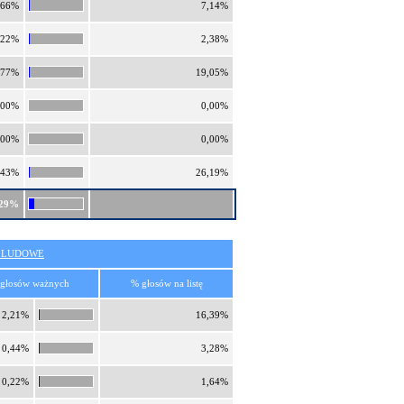
,66%
7,14%
,22%
2,38%
,77%
19,05%
,00%
0,00%
,00%
0,00%
,43%
26,19%
,29%
O LUDOWE
głosów ważnych
% głosów na listę
2,21%
16,39%
0,44%
3,28%
0,22%
1,64%