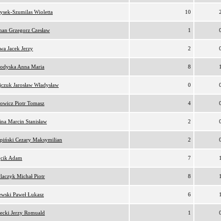
ysek-Szumilas Wioletta
10
an Grzegorz Czesław
1
awa Jacek Jerzy
2
odyska Anna Maria
8
ijczuk Jarosław Władysław
0
owicz Piotr Tomasz
4
ina Marcin Stanisław
2
rpiński Cezary Maksymilian
2
cik Adam
7
laczyk Michał Piotr
8
ewski Paweł Łukasz
6
łecki Jerzy Romuald
1