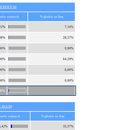
ERPIEŃ 80
osów ważnych
% głosów na listę
22%
7,14%
88%
28,57%
00%
0,00%
99%
64,29%
00%
0,00%
00%
0,00%
10%
SKA RP
łosów ważnych
% głosów na listę
6,42%
35,37%