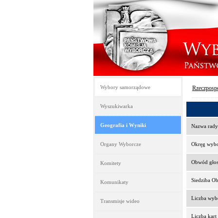
Wybory samorządowe
Rzeczpospo
Wyszukiwarka
Geografia i Wyniki
Nazwa rady
Organy Wyborcze
Okręg wyb
Obwód gło
Komitety
Siedziba O
Komunikaty
Liczba wy
Transmisje wideo
Liczba kar