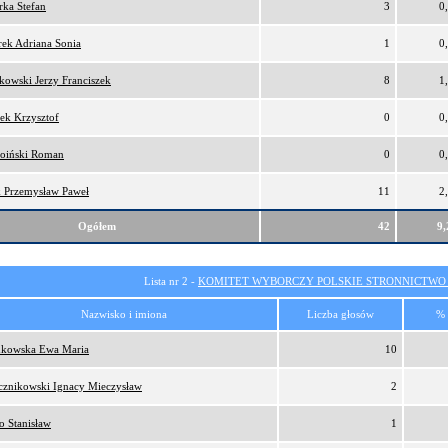
ka Stefan
3
0
ek Adriana Sonia
1
0
kowski Jerzy Franciszek
8
1
ek Krzysztof
0
0
oiński Roman
0
0
 Przemysław Paweł
11
2
Ogółem
42
9
Lista nr 2 -
KOMITET WYBORCZY POLSKIE STRONNICTW
Nazwisko i imiona
Liczba głosów
% 
kowska Ewa Maria
10
cznikowski Ignacy Mieczysław
2
o Stanisław
1