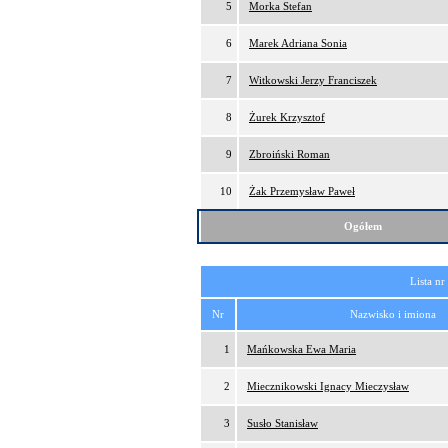
5
Morka Stefan
6
Marek Adriana Sonia
7
Witkowski Jerzy Franciszek
8
Żurek Krzysztof
9
Zbroiński Roman
10
Żak Przemysław Paweł
Ogółem
Lista nr
Nr
Nazwisko i imiona
1
Mańkowska Ewa Maria
2
Miecznikowski Ignacy Mieczysław
3
Susło Stanisław