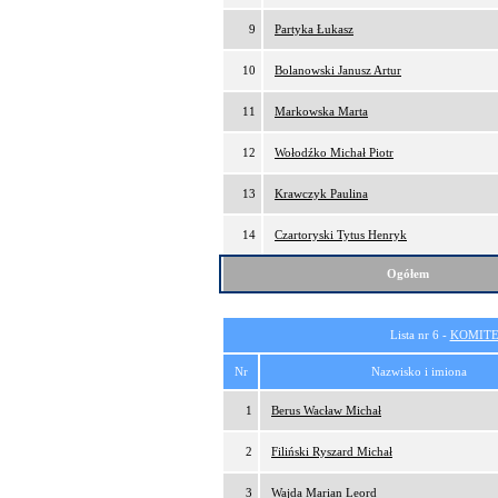
9
Partyka Łukasz
10
Bolanowski Janusz Artur
11
Markowska Marta
12
Wołodźko Michał Piotr
13
Krawczyk Paulina
14
Czartoryski Tytus Henryk
Ogółem
Lista nr 6 -
KOMITE
Nr
Nazwisko i imiona
1
Berus Wacław Michał
2
Filiński Ryszard Michał
3
Wajda Marian Leord