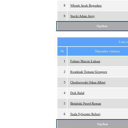
8
Włosek Jacek Bogusław
9
Stocki Adam Jerzy
Ogółem
Lista 
Nr
Nazwisko i imiona
1
Folmer Marcin Łukasz
2
Kwaśniak Tomasz Grzegorz
3
Chodorowski Oskar Albert
4
Dzik Rafał
5
Bielański Paweł Roman
6
Szala Sylwester Robert
Ogółem