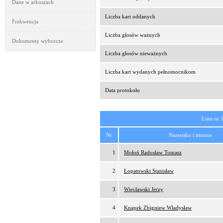
Dane w arkuszach
Liczba kart oddanych
Frekwencja
Liczba głosów ważnych
Dokumenty wyborcze
Liczba głosów nieważnych
Liczba kart wydanych pełnomocnikom
Data protokołu
Lista nr 
Nr
Nazwisko i imiona
1
Mołoń Radosław Tomasz
2
Łopatowski Stanisław
3
Więcławski Jerzy
4
Knapek Zbigniew Władysław