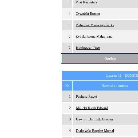
3
Piłat Kazimierz
4
Cywiński Roman
5
Plebaniak Marta Agnieszka
6
Zybała Iwona Małgorzata
7
Jakubowski Piotr
Ogółem
Lista nr 11 -
KOMITE
Nr
Nazwisko i imiona
1
Pachura Paweł
2
Malicki Jakub Edward
3
Gawron Dominik Gracjan
4
Diakowski Bogdan Michał