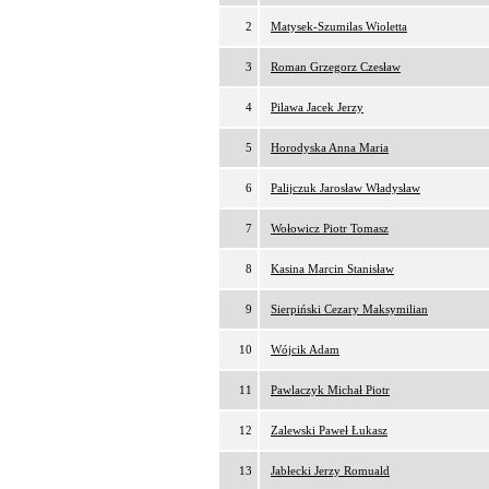
2
Matysek-Szumilas Wioletta
3
Roman Grzegorz Czesław
4
Pilawa Jacek Jerzy
5
Horodyska Anna Maria
6
Palijczuk Jarosław Władysław
7
Wołowicz Piotr Tomasz
8
Kasina Marcin Stanisław
9
Sierpiński Cezary Maksymilian
10
Wójcik Adam
11
Pawlaczyk Michał Piotr
12
Zalewski Paweł Łukasz
13
Jabłecki Jerzy Romuald