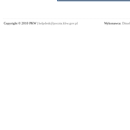
Copyright © 2010 PKW |
helpdesk@poczta.kbw.gov.pl
Wykonawca:
Dituel