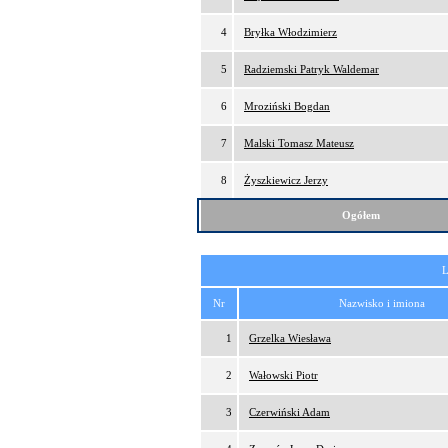
4
Bryłka Włodzimierz
5
Radziemski Patryk Waldemar
6
Mroziński Bogdan
7
Malski Tomasz Mateusz
8
Żyszkiewicz Jerzy
Ogółem
L
Nr
Nazwisko i imiona
1
Grzelka Wiesława
2
Wałowski Piotr
3
Czerwiński Adam