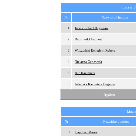
Lista nr 3
Nr
Nazwisko i imiona
1
Jaciuk Robert Bogusław
2
Dąbrowski Andrzej
3
Wilczyński Benedykt Robert
4
Niełacna Genowefa
5
Buc Kazimierz
6
Izdebska Kazimiera Eugenia
Ogółem
Lista 
Nr
Nazwisko i imiona
1
Łapiński Marek