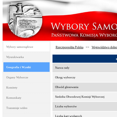
Wybory samorządowe
Rzeczpospolita Polska
>>
Województwo dolno
Wyszukiwarka
Geografia i Wyniki
Nazwa rady
Organy Wyborcze
Okręg wyborczy
Obwód głosowania
Komitety
Siedziba Obwodowej Komisji Wyborczej
Komunikaty
Liczba wyborców
Transmisje wideo
Liczba kart wydanych