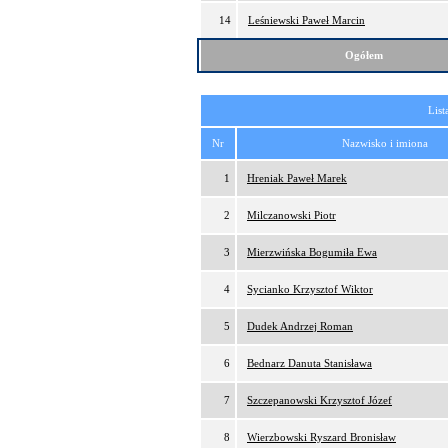
14
Leśniewski Paweł Marcin
Ogółem
List
Nr
Nazwisko i imiona
1
Hreniak Paweł Marek
2
Milczanowski Piotr
3
Mierzwińska Bogumiła Ewa
4
Sycianko Krzysztof Wiktor
5
Dudek Andrzej Roman
6
Bednarz Danuta Stanisława
7
Szczepanowski Krzysztof Józef
8
Wierzbowski Ryszard Bronisław