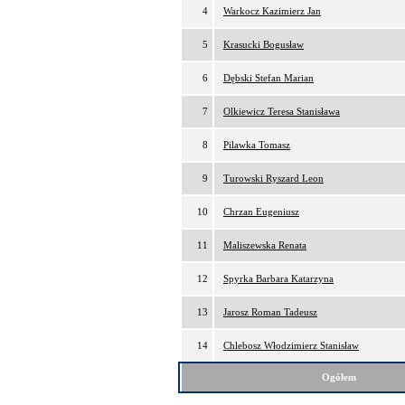
4
Warkocz Kazimierz Jan
5
Krasucki Bogusław
6
Dębski Stefan Marian
7
Olkiewicz Teresa Stanisława
8
Pilawka Tomasz
9
Turowski Ryszard Leon
10
Chrzan Eugeniusz
11
Maliszewska Renata
12
Spyrka Barbara Katarzyna
13
Jarosz Roman Tadeusz
14
Chlebosz Włodzimierz Stanisław
Ogółem