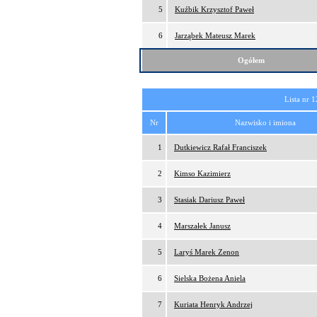
5
Kuźbik Krzysztof Paweł
6
Jarząbek Mateusz Marek
Ogółem
Lista nr 1
Nr
Nazwisko i imiona
1
Dutkiewicz Rafał Franciszek
2
Kimso Kazimierz
3
Stasiak Dariusz Paweł
4
Marszałek Janusz
5
Laryś Marek Zenon
6
Sielska Bożena Aniela
7
Kuriata Henryk Andrzej