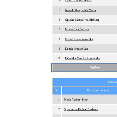
4
Zymróz Jerzy Dariusz
5
Nowak Małgorzata Maria
6
Onyśko Magdalena Elżbieta
7
Morys Ewa Barbara
8
Musiał Aneta Weronika
9
Kozak Ryszard Jan
10
Palewska Monika Aleksandra
Ogółem
Lista n
Nr
Nazwisko i imiona
1
Ploch Andrzej Piotr
2
Spasowska Halina Czesława