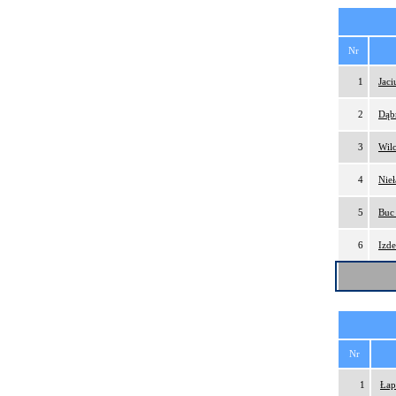
Nr
1
Jac
2
Dąb
3
Wil
4
Nie
5
Buc
6
Izd
Nr
1
Łap