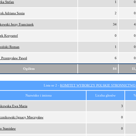
ka Stefan
1
0
ek Adriana Sonia
2
0
kowski Jerzy Franciszek
34
4
ek Krzysztof
0
0
oiński Roman
1
0
 Przemysław Paweł
6
0
Ogółem
84
11
Lista nr 2 -
KOMITET WYBORCZY POLSKIE STRONNICTW
Nazwisko i imiona
Liczba głosów
%
kowska Ewa Maria
3
cznikowski Ignacy Mieczysław
0
o Stanisław
0