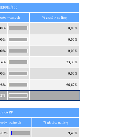
ERPIEŃ 80
osów ważnych
% głosów na listę
00%
0,00%
00%
0,00%
00%
0,00%
14%
33,33%
00%
0,00%
28%
66,67%
42%
SKA RP
łosów ważnych
% głosów na listę
4,03%
9,45%