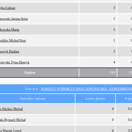
tyka Łukasz
3
anowski Janusz Artur
1
kowska Marta
5
odźko Michał Piotr
1
wczyk Paulina
3
rtoryski Tytus Henryk
4
Ogółem
123
1
Lista nr 6 -
KOMITET WYBORCZY NASZ DOM POLSKA - SAMOOBRONA
Nazwisko i imiona
Liczba głosów
% gł
s Wacław Michał
0
0,
ński Ryszard Michał
0
0,
a Marian Leord
0
0,