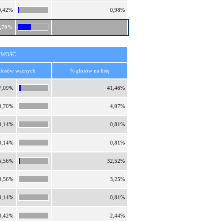
0,42%
0,98%
2,70%
IWOŚĆ
łosów ważnych
% głosów na listę
7,09%
41,46%
0,70%
4,07%
0,14%
0,81%
0,14%
0,81%
5,56%
32,52%
0,56%
3,25%
0,14%
0,81%
0,42%
2,44%