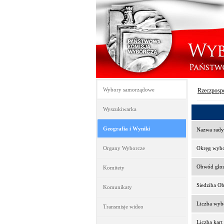
Wybory samorządowe
Rzeczpospo
Wyszukiwarka
Geografia i Wyniki
Nazwa rady
Organy Wyborcze
Okręg wyb
Obwód gło
Komitety
Siedziba O
Komunikaty
Liczba wy
Transmisje wideo
Liczba kar