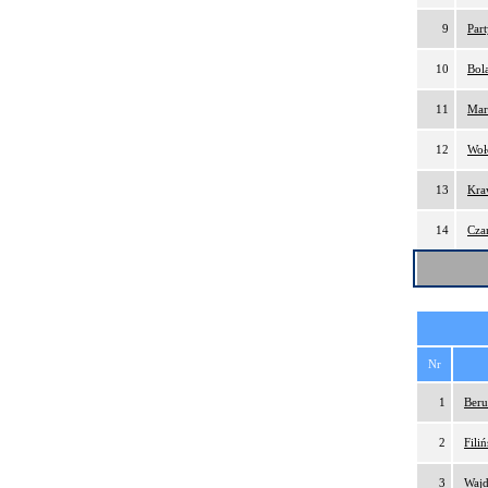
9
Par
10
Bol
11
Mar
12
Woł
13
Kra
14
Cza
Nr
1
Beru
2
Fili
3
Wajd