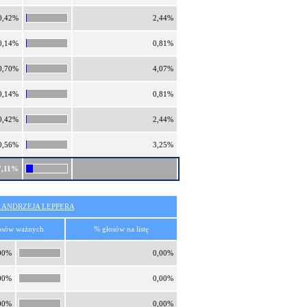
0,42%
2,44%
0,14%
0,81%
0,70%
4,07%
0,14%
0,81%
0,42%
2,44%
0,56%
3,25%
7,11%
 ANDRZEJA LEPPERA
osów ważnych
% głosów na listę
00%
0,00%
00%
0,00%
00%
0,00%