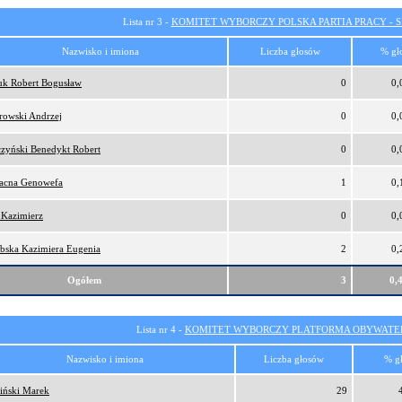
Lista nr 3 -
KOMITET WYBORCZY POLSKA PARTIA PRACY - SI
Nazwisko i imiona
Liczba głosów
% gł
iuk Robert Bogusław
0
0,
rowski Andrzej
0
0,
czyński Benedykt Robert
0
0,
łacna Genowefa
1
0,
 Kazimierz
0
0,
ebska Kazimiera Eugenia
2
0,
Ogółem
3
0,
Lista nr 4 -
KOMITET WYBORCZY PLATFORMA OBYWATEL
Nazwisko i imiona
Liczba głosów
% g
iński Marek
29