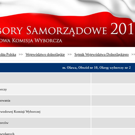
lita Polska
>>
Województwo dolnośląskie
>>
Sejmik Województwa Dolnośląskiego
>
m. Oława, Obwód nr 10, Okręg wyborczy nr 2
orczy
sowania
bwodowej Komisji Wyborczej
borców
t wydanych