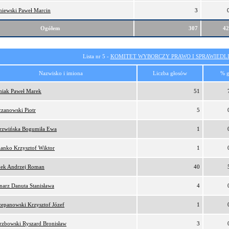
niewski Paweł Marcin
3
Ogółem
307
4
Lista nr 5 -
KOMITET WYBORCZY PRAWO I SPRAWIEDL
Nazwisko i imiona
Liczba głosów
% g
niak Paweł Marek
51
czanowski Piotr
5
rzwińska Bogumiła Ewa
1
ianko Krzysztof Wiktor
1
ek Andrzej Roman
40
narz Danuta Stanisława
4
zepanowski Krzysztof Józef
1
rzbowski Ryszard Bronisław
3