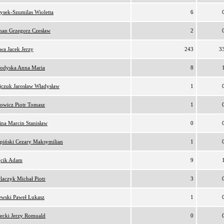
ysek-Szumilas Wioletta
6
an Grzegorz Czesław
2
awa Jacek Jerzy
243
3
odyska Anna Maria
8
ijczuk Jarosław Władysław
1
owicz Piotr Tomasz
1
ina Marcin Stanisław
0
rpiński Cezary Maksymilian
1
cik Adam
9
laczyk Michał Piotr
3
ewski Paweł Łukasz
1
łecki Jerzy Romuald
0