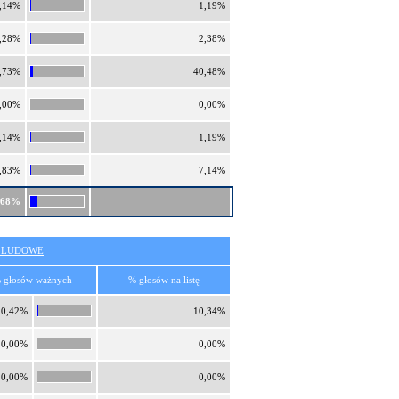
,14%
1,19%
,28%
2,38%
,73%
40,48%
,00%
0,00%
,14%
1,19%
,83%
7,14%
,68%
O LUDOWE
 głosów ważnych
% głosów na listę
0,42%
10,34%
0,00%
0,00%
0,00%
0,00%