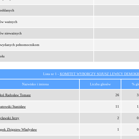
t oddanych
sów ważnych
sów nieważnych
t wydanych pełnomocnikom
ołu
Lista nr 1 -
KOMITET WYBORCZY SOJUSZ LEWICY DEMOKR
Nazwisko i imiona
Liczba głosów
% gł
oń Radosław Tomasz
26
3
atowski Stanisław
11
1
cławski Jerzy
2
0
pek Zbigniew Władysław
1
0