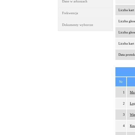
Dane w arkuszach
Liczba kar
Frekwencja
Liczba gło
Dokumenty wyborcze
Liczba gło
Liczba kar
Data protok
Nr
1
Moł
2
Łop
3
Wię
4
Kna