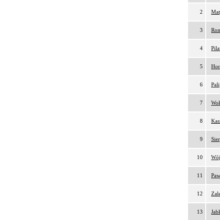
2
Mat
3
Rom
4
Pil
5
Hor
6
Pal
7
Woł
8
Kas
9
Sie
10
Wój
11
Paw
12
Zal
13
Jab