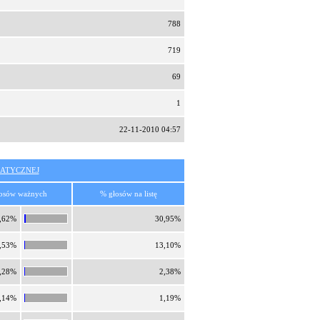
788
719
69
1
22-11-2010 04:57
ATYCZNEJ
osów ważnych
% głosów na listę
,62%
30,95%
,53%
13,10%
,28%
2,38%
,14%
1,19%