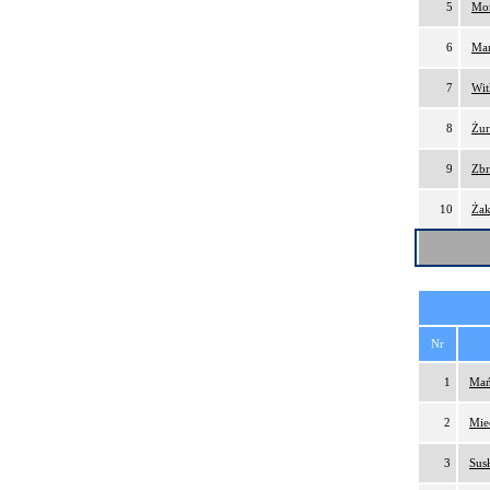
5
Mor
6
Mar
7
Wit
8
Żur
9
Zbr
10
Żak
Nr
1
Mań
2
Mie
3
Susł