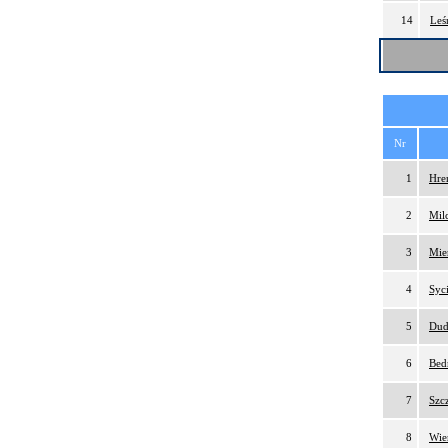
14
Leś
Nr
1
Hre
2
Mil
3
Mie
4
Syc
5
Dud
6
Bed
7
Szc
8
Wie