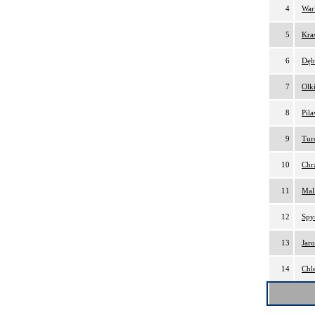
4
War
5
Kra
6
Dęb
7
Olk
8
Pil
9
Tur
10
Chr
11
Mal
12
Spy
13
Jar
14
Chl