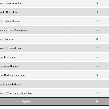
kocz Kazimierz Jan
0
sucki Bogusław
0
ski Stefan Marian
1
iewicz Teresa Stanisława
2
awka Tomasz
10
owski Ryszard Leon
5
zan Eugeniusz
2
iszewska Renata
2
rka Barbara Katarzyna
0
osz Roman Tadeusz
3
ebosz Włodzimierz Stanisław
1
Ogółem
29