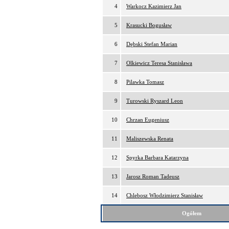
4
Warkocz Kazimierz Jan
5
Krasucki Bogusław
6
Dębski Stefan Marian
7
Olkiewicz Teresa Stanisława
8
Pilawka Tomasz
9
Turowski Ryszard Leon
10
Chrzan Eugeniusz
11
Maliszewska Renata
12
Spyrka Barbara Katarzyna
13
Jarosz Roman Tadeusz
14
Chlebosz Włodzimierz Stanisław
Ogółem