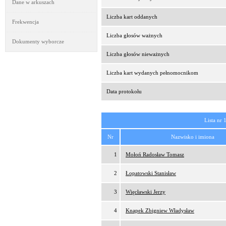
Dane w arkuszach
Liczba kart oddanych
Frekwencja
Liczba głosów ważnych
Dokumenty wyborcze
Liczba głosów nieważnych
Liczba kart wydanych pełnomocnikom
Data protokołu
Lista nr 
Nr
Nazwisko i imiona
1
Mołoń Radosław Tomasz
2
Łopatowski Stanisław
3
Więcławski Jerzy
4
Knapek Zbigniew Władysław