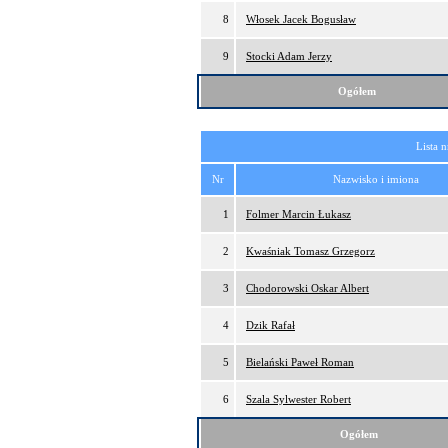
8
Włosek Jacek Bogusław
9
Stocki Adam Jerzy
Ogółem
Lista 
Nr
Nazwisko i imiona
1
Folmer Marcin Łukasz
2
Kwaśniak Tomasz Grzegorz
3
Chodorowski Oskar Albert
4
Dzik Rafał
5
Bielański Paweł Roman
6
Szala Sylwester Robert
Ogółem