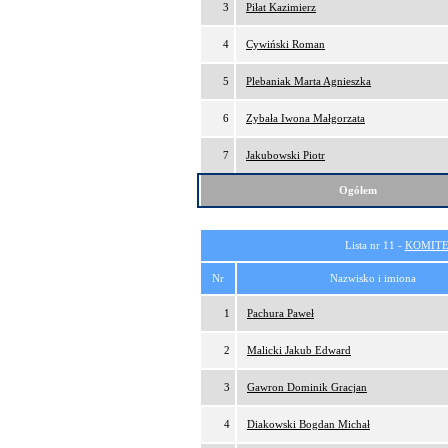
3
Piłat Kazimierz
4
Cywiński Roman
5
Plebaniak Marta Agnieszka
6
Zybała Iwona Małgorzata
7
Jakubowski Piotr
Ogółem
Lista nr 11 -
KOMITE
Nr
Nazwisko i imiona
1
Pachura Paweł
2
Malicki Jakub Edward
3
Gawron Dominik Gracjan
4
Diakowski Bogdan Michał