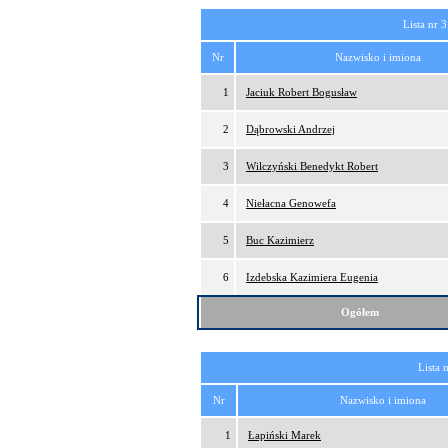
Lista nr 3
Nr
Nazwisko i imiona
1
Jaciuk Robert Bogusław
2
Dąbrowski Andrzej
3
Wilczyński Benedykt Robert
4
Niełacna Genowefa
5
Buc Kazimierz
6
Izdebska Kazimiera Eugenia
Ogółem
Lista 
Nr
Nazwisko i imiona
1
Łapiński Marek