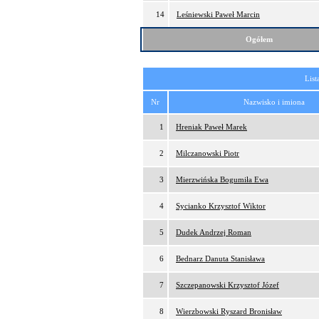
14
Leśniewski Paweł Marcin
Ogółem
List
Nr
Nazwisko i imiona
1
Hreniak Paweł Marek
2
Milczanowski Piotr
3
Mierzwińska Bogumiła Ewa
4
Sycianko Krzysztof Wiktor
5
Dudek Andrzej Roman
6
Bednarz Danuta Stanisława
7
Szczepanowski Krzysztof Józef
8
Wierzbowski Ryszard Bronisław