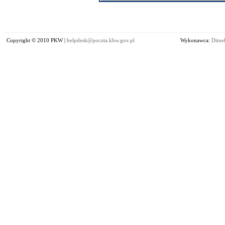
Copyright © 2010 PKW |
helpdesk@poczta.kbw.gov.pl
Wykonawca:
Dituel