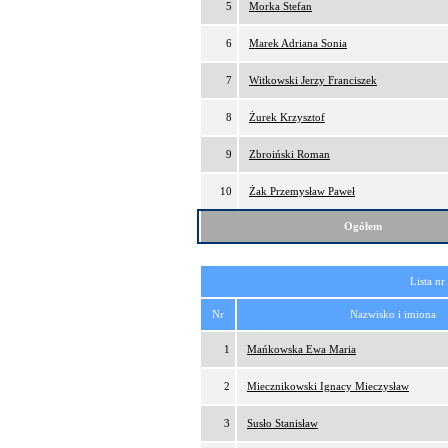
5
Morka Stefan
6
Marek Adriana Sonia
7
Witkowski Jerzy Franciszek
8
Żurek Krzysztof
9
Zbroiński Roman
10
Żak Przemysław Paweł
Ogółem
Lista nr
Nr
Nazwisko i imiona
1
Mańkowska Ewa Maria
2
Miecznikowski Ignacy Mieczysław
3
Susło Stanisław