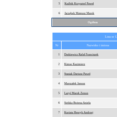
5
Kuźbik Krzysztof Paweł
6
Jarząbek Mateusz Marek
Ogółem
Lista nr 1
Nr
Nazwisko i imiona
1
Dutkiewicz Rafał Franciszek
2
Kimso Kazimierz
3
Stasiak Dariusz Paweł
4
Marszałek Janusz
5
Laryś Marek Zenon
6
Sielska Bożena Aniela
7
Kuriata Henryk Andrzej