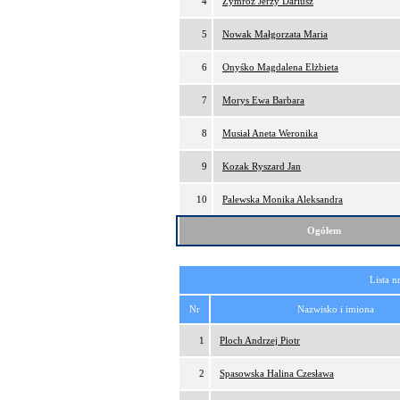
4
Zymróz Jerzy Dariusz
5
Nowak Małgorzata Maria
6
Onyśko Magdalena Elżbieta
7
Morys Ewa Barbara
8
Musiał Aneta Weronika
9
Kozak Ryszard Jan
10
Palewska Monika Aleksandra
Ogółem
Lista n
Nr
Nazwisko i imiona
1
Ploch Andrzej Piotr
2
Spasowska Halina Czesława