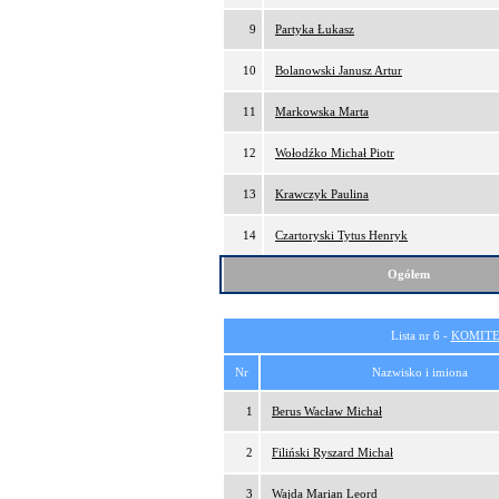
9
Partyka Łukasz
10
Bolanowski Janusz Artur
11
Markowska Marta
12
Wołodźko Michał Piotr
13
Krawczyk Paulina
14
Czartoryski Tytus Henryk
Ogółem
Lista nr 6 -
KOMITE
Nr
Nazwisko i imiona
1
Berus Wacław Michał
2
Filiński Ryszard Michał
3
Wajda Marian Leord