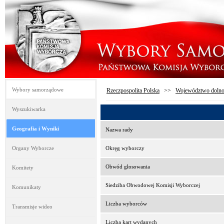
Wybory samorządowe
Rzeczpospolita Polska
>>
Województwo dolno
Wyszukiwarka
Geografia i Wyniki
Nazwa rady
Organy Wyborcze
Okręg wyborczy
Obwód głosowania
Komitety
Siedziba Obwodowej Komisji Wyborczej
Komunikaty
Liczba wyborców
Transmisje wideo
Liczba kart wydanych