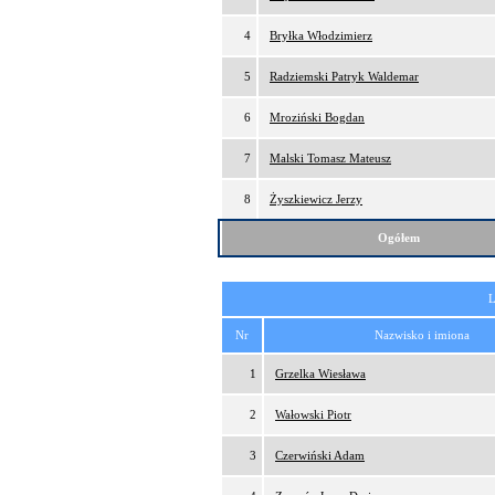
4
Bryłka Włodzimierz
5
Radziemski Patryk Waldemar
6
Mroziński Bogdan
7
Malski Tomasz Mateusz
8
Żyszkiewicz Jerzy
Ogółem
L
Nr
Nazwisko i imiona
1
Grzelka Wiesława
2
Wałowski Piotr
3
Czerwiński Adam