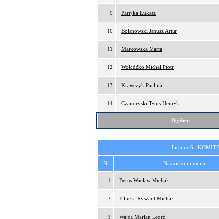
9
Partyka Łukasz
10
Bolanowski Janusz Artur
11
Markowska Marta
12
Wołodźko Michał Piotr
13
Krawczyk Paulina
14
Czartoryski Tytus Henryk
Ogółem
Lista nr 6 -
KOMITE
Nr
Nazwisko i imiona
1
Berus Wacław Michał
2
Filiński Ryszard Michał
3
Wajda Marian Leord