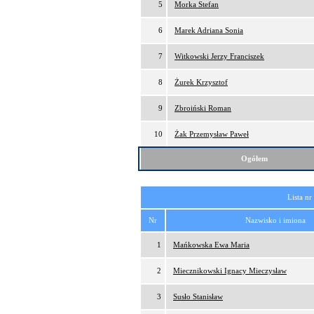
5
Morka Stefan
6
Marek Adriana Sonia
7
Witkowski Jerzy Franciszek
8
Żurek Krzysztof
9
Zbroiński Roman
10
Żak Przemysław Paweł
Ogółem
Lista nr
Nr
Nazwisko i imiona
1
Mańkowska Ewa Maria
2
Miecznikowski Ignacy Mieczysław
3
Susło Stanisław