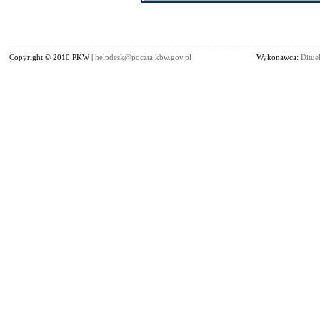
Copyright © 2010 PKW |
helpdesk@poczta.kbw.gov.pl
Wykonawca:
Dituel