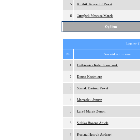
5
Kuźbik Krzysztof Paweł
6
Jarząbek Mateusz Marek
Ogółem
Lista nr 1
Nr
Nazwisko i imiona
1
Dutkiewicz Rafał Franciszek
2
Kimso Kazimierz
3
Stasiak Dariusz Paweł
4
Marszałek Janusz
5
Laryś Marek Zenon
6
Sielska Bożena Aniela
7
Kuriata Henryk Andrzej