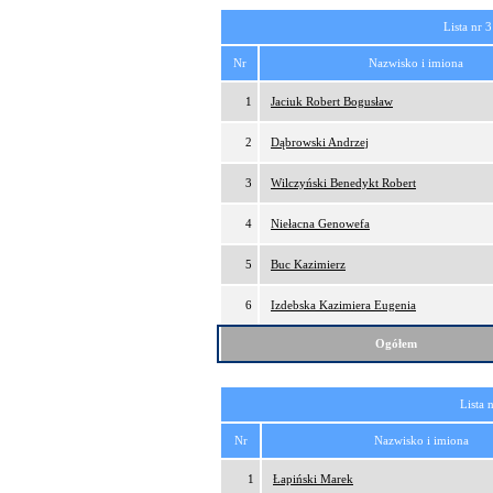
Lista nr 3
Nr
Nazwisko i imiona
1
Jaciuk Robert Bogusław
2
Dąbrowski Andrzej
3
Wilczyński Benedykt Robert
4
Niełacna Genowefa
5
Buc Kazimierz
6
Izdebska Kazimiera Eugenia
Ogółem
Lista 
Nr
Nazwisko i imiona
1
Łapiński Marek