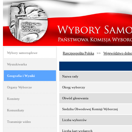
Wybory samorządowe
Rzeczpospolita Polska
>>
Województwo dolno
Wyszukiwarka
Geografia i Wyniki
Nazwa rady
Organy Wyborcze
Okręg wyborczy
Obwód głosowania
Komitety
Siedziba Obwodowej Komisji Wyborczej
Komunikaty
Liczba wyborców
Transmisje wideo
Liczba kart wydanych