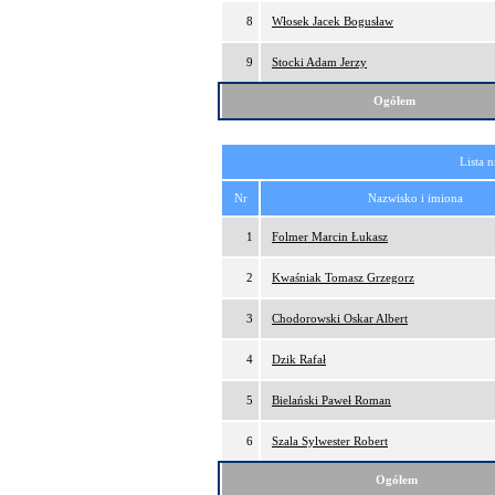
8
Włosek Jacek Bogusław
9
Stocki Adam Jerzy
Ogółem
Lista 
Nr
Nazwisko i imiona
1
Folmer Marcin Łukasz
2
Kwaśniak Tomasz Grzegorz
3
Chodorowski Oskar Albert
4
Dzik Rafał
5
Bielański Paweł Roman
6
Szala Sylwester Robert
Ogółem