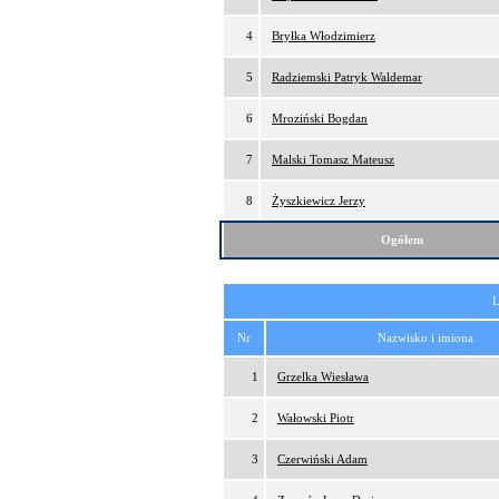
4
Bryłka Włodzimierz
5
Radziemski Patryk Waldemar
6
Mroziński Bogdan
7
Malski Tomasz Mateusz
8
Żyszkiewicz Jerzy
Ogółem
L
Nr
Nazwisko i imiona
1
Grzelka Wiesława
2
Wałowski Piotr
3
Czerwiński Adam