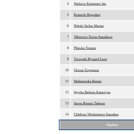
4
Warkocz Kazimierz Jan
5
Krasucki Bogusław
6
Dębski Stefan Marian
7
Olkiewicz Teresa Stanisława
8
Pilawka Tomasz
9
Turowski Ryszard Leon
10
Chrzan Eugeniusz
11
Maliszewska Renata
12
Spyrka Barbara Katarzyna
13
Jarosz Roman Tadeusz
14
Chlebosz Włodzimierz Stanisław
Ogółem