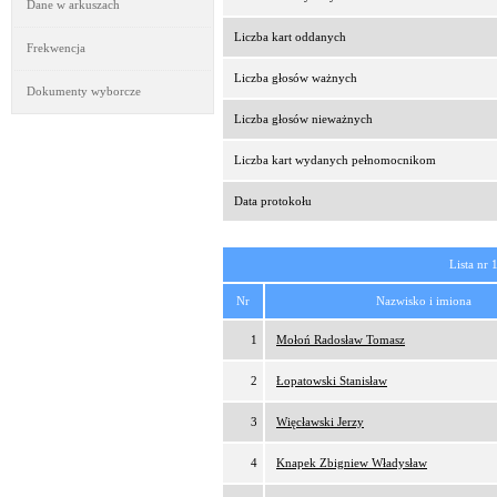
Dane w arkuszach
Liczba kart oddanych
Frekwencja
Liczba głosów ważnych
Dokumenty wyborcze
Liczba głosów nieważnych
Liczba kart wydanych pełnomocnikom
Data protokołu
Lista nr 
Nr
Nazwisko i imiona
1
Mołoń Radosław Tomasz
2
Łopatowski Stanisław
3
Więcławski Jerzy
4
Knapek Zbigniew Władysław