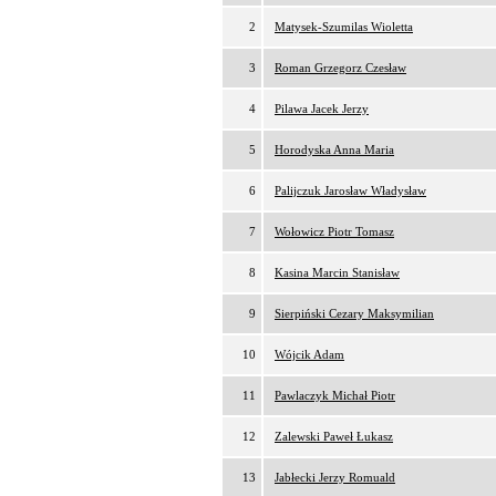
2
Matysek-Szumilas Wioletta
3
Roman Grzegorz Czesław
4
Pilawa Jacek Jerzy
5
Horodyska Anna Maria
6
Palijczuk Jarosław Władysław
7
Wołowicz Piotr Tomasz
8
Kasina Marcin Stanisław
9
Sierpiński Cezary Maksymilian
10
Wójcik Adam
11
Pawlaczyk Michał Piotr
12
Zalewski Paweł Łukasz
13
Jabłecki Jerzy Romuald