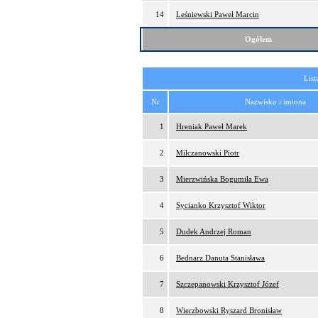
14
Leśniewski Paweł Marcin
Ogółem
List
Nr
Nazwisko i imiona
1
Hreniak Paweł Marek
2
Milczanowski Piotr
3
Mierzwińska Bogumiła Ewa
4
Sycianko Krzysztof Wiktor
5
Dudek Andrzej Roman
6
Bednarz Danuta Stanisława
7
Szczepanowski Krzysztof Józef
8
Wierzbowski Ryszard Bronisław