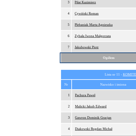
3
Piłat Kazimierz
4
Cywiński Roman
5
Plebaniak Marta Agnieszka
6
Zybała Iwona Małgorzata
7
Jakubowski Piotr
Ogółem
Lista nr 11 -
KOMITE
Nr
Nazwisko i imiona
1
Pachura Paweł
2
Malicki Jakub Edward
3
Gawron Dominik Gracjan
4
Diakowski Bogdan Michał