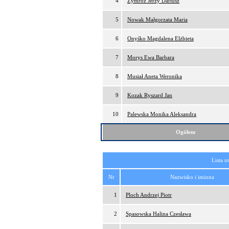
4
Zymróz Jerzy Dariusz
5
Nowak Małgorzata Maria
6
Onyśko Magdalena Elżbieta
7
Morys Ewa Barbara
8
Musiał Aneta Weronika
9
Kozak Ryszard Jan
10
Palewska Monika Aleksandra
Ogółem
Lista n
Nr
Nazwisko i imiona
1
Ploch Andrzej Piotr
2
Spasowska Halina Czesława