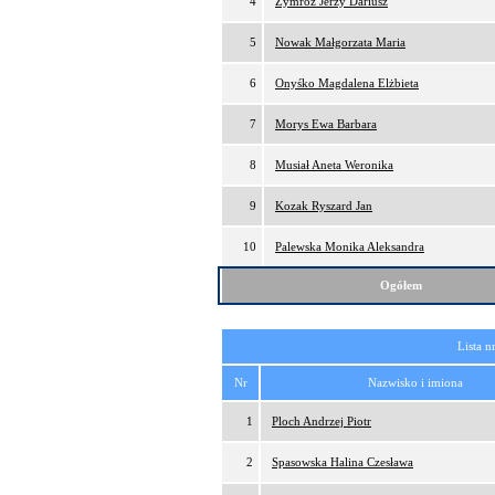
4
Zymróz Jerzy Dariusz
5
Nowak Małgorzata Maria
6
Onyśko Magdalena Elżbieta
7
Morys Ewa Barbara
8
Musiał Aneta Weronika
9
Kozak Ryszard Jan
10
Palewska Monika Aleksandra
Ogółem
Lista n
Nr
Nazwisko i imiona
1
Ploch Andrzej Piotr
2
Spasowska Halina Czesława