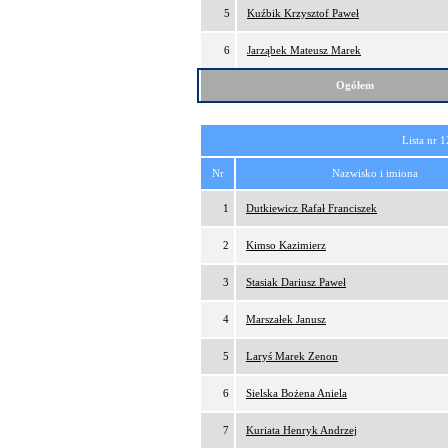
5
Kuźbik Krzysztof Paweł
6
Jarząbek Mateusz Marek
Ogółem
Lista nr 1
Nr
Nazwisko i imiona
1
Dutkiewicz Rafał Franciszek
2
Kimso Kazimierz
3
Stasiak Dariusz Paweł
4
Marszałek Janusz
5
Laryś Marek Zenon
6
Sielska Bożena Aniela
7
Kuriata Henryk Andrzej