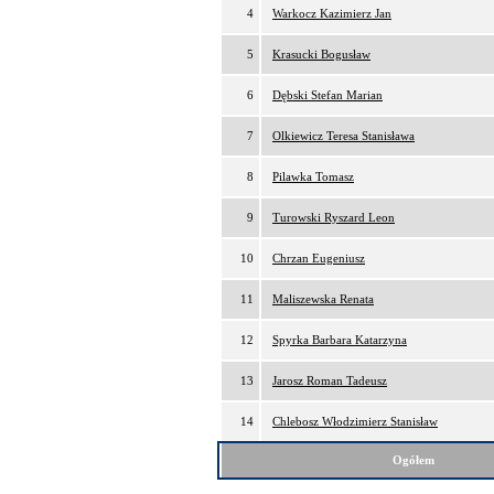
4
Warkocz Kazimierz Jan
5
Krasucki Bogusław
6
Dębski Stefan Marian
7
Olkiewicz Teresa Stanisława
8
Pilawka Tomasz
9
Turowski Ryszard Leon
10
Chrzan Eugeniusz
11
Maliszewska Renata
12
Spyrka Barbara Katarzyna
13
Jarosz Roman Tadeusz
14
Chlebosz Włodzimierz Stanisław
Ogółem