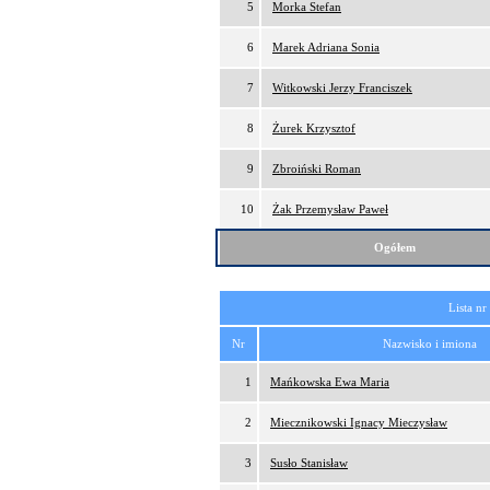
5
Morka Stefan
6
Marek Adriana Sonia
7
Witkowski Jerzy Franciszek
8
Żurek Krzysztof
9
Zbroiński Roman
10
Żak Przemysław Paweł
Ogółem
Lista nr
Nr
Nazwisko i imiona
1
Mańkowska Ewa Maria
2
Miecznikowski Ignacy Mieczysław
3
Susło Stanisław