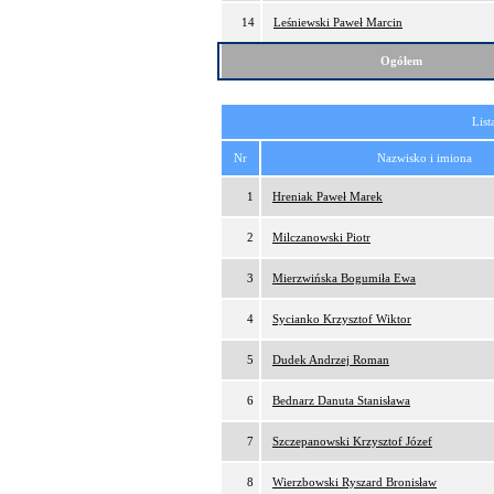
14
Leśniewski Paweł Marcin
Ogółem
List
Nr
Nazwisko i imiona
1
Hreniak Paweł Marek
2
Milczanowski Piotr
3
Mierzwińska Bogumiła Ewa
4
Sycianko Krzysztof Wiktor
5
Dudek Andrzej Roman
6
Bednarz Danuta Stanisława
7
Szczepanowski Krzysztof Józef
8
Wierzbowski Ryszard Bronisław