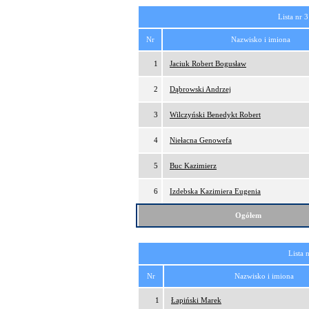
Lista nr 3
Nr
Nazwisko i imiona
1
Jaciuk Robert Bogusław
2
Dąbrowski Andrzej
3
Wilczyński Benedykt Robert
4
Niełacna Genowefa
5
Buc Kazimierz
6
Izdebska Kazimiera Eugenia
Ogółem
Lista 
Nr
Nazwisko i imiona
1
Łapiński Marek