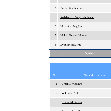
4
Bryłka Włodzimierz
5
Radziemski Patryk Waldemar
6
Mroziński Bogdan
7
Malski Tomasz Mateusz
8
Żyszkiewicz Jerzy
Ogółem
L
Nr
Nazwisko i imiona
1
Grzelka Wiesława
2
Wałowski Piotr
3
Czerwiński Adam