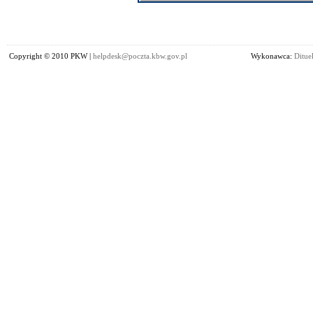
Copyright © 2010 PKW |
helpdesk@poczta.kbw.gov.pl
Wykonawca:
Dituel