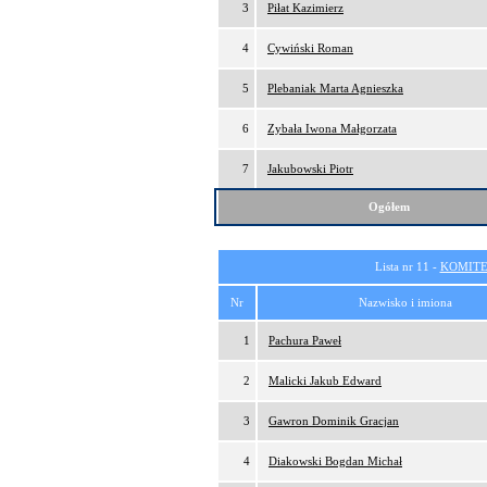
3
Piłat Kazimierz
4
Cywiński Roman
5
Plebaniak Marta Agnieszka
6
Zybała Iwona Małgorzata
7
Jakubowski Piotr
Ogółem
Lista nr 11 -
KOMITE
Nr
Nazwisko i imiona
1
Pachura Paweł
2
Malicki Jakub Edward
3
Gawron Dominik Gracjan
4
Diakowski Bogdan Michał