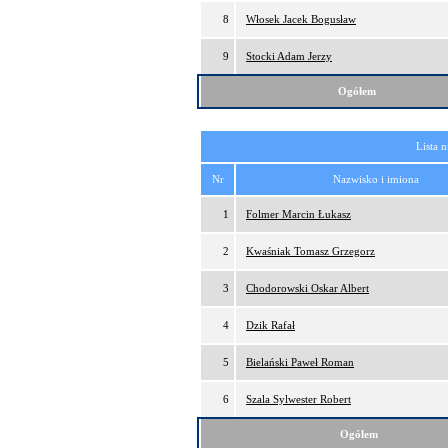
8
Włosek Jacek Bogusław
9
Stocki Adam Jerzy
Ogółem
Lista 
Nr
Nazwisko i imiona
1
Folmer Marcin Łukasz
2
Kwaśniak Tomasz Grzegorz
3
Chodorowski Oskar Albert
4
Dzik Rafał
5
Bielański Paweł Roman
6
Szala Sylwester Robert
Ogółem