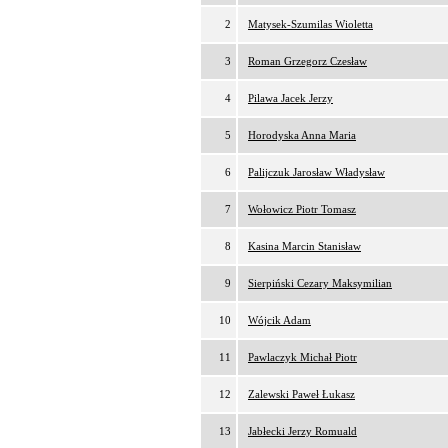
2
Matysek-Szumilas Wioletta
3
Roman Grzegorz Czesław
4
Pilawa Jacek Jerzy
5
Horodyska Anna Maria
6
Palijczuk Jarosław Władysław
7
Wołowicz Piotr Tomasz
8
Kasina Marcin Stanisław
9
Sierpiński Cezary Maksymilian
10
Wójcik Adam
11
Pawlaczyk Michał Piotr
12
Zalewski Paweł Łukasz
13
Jabłecki Jerzy Romuald