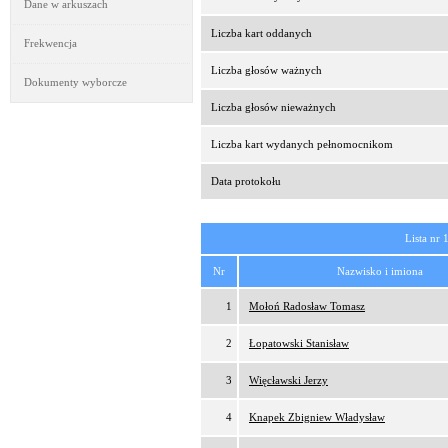
Dane w arkuszach
Liczba kart oddanych
Frekwencja
Liczba głosów ważnych
Dokumenty wyborcze
Liczba głosów nieważnych
Liczba kart wydanych pełnomocnikom
Data protokołu
Lista nr 
Nr
Nazwisko i imiona
1
Mołoń Radosław Tomasz
2
Łopatowski Stanisław
3
Więcławski Jerzy
4
Knapek Zbigniew Władysław