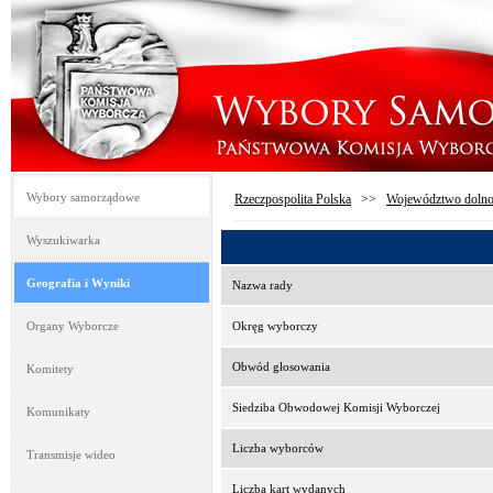
Wybory samorządowe
Rzeczpospolita Polska
>>
Województwo dolno
Wyszukiwarka
Geografia i Wyniki
Nazwa rady
Organy Wyborcze
Okręg wyborczy
Obwód głosowania
Komitety
Siedziba Obwodowej Komisji Wyborczej
Komunikaty
Liczba wyborców
Transmisje wideo
Liczba kart wydanych