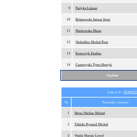
9
Partyka Łukasz
10
Bolanowski Janusz Artur
11
Markowska Marta
12
Wołodźko Michał Piotr
13
Krawczyk Paulina
14
Czartoryski Tytus Henryk
Ogółem
Lista nr 6 -
KOMITE
Nr
Nazwisko i imiona
1
Berus Wacław Michał
2
Filiński Ryszard Michał
3
Wajda Marian Leord