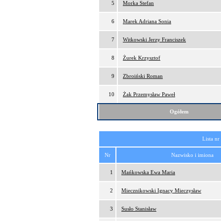
5
Morka Stefan
6
Marek Adriana Sonia
7
Witkowski Jerzy Franciszek
8
Żurek Krzysztof
9
Zbroiński Roman
10
Żak Przemysław Paweł
Ogółem
Lista nr
Nr
Nazwisko i imiona
1
Mańkowska Ewa Maria
2
Miecznikowski Ignacy Mieczysław
3
Susło Stanisław