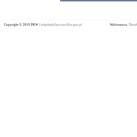
Copyright © 2010 PKW |
helpdesk@poczta.kbw.gov.pl
Wykonawca:
Dituel