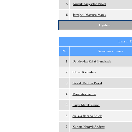
5
Kuźbik Krzysztof Paweł
6
Jarząbek Mateusz Marek
Ogółem
Lista nr 1
Nr
Nazwisko i imiona
1
Dutkiewicz Rafał Franciszek
2
Kimso Kazimierz
3
Stasiak Dariusz Paweł
4
Marszałek Janusz
5
Laryś Marek Zenon
6
Sielska Bożena Aniela
7
Kuriata Henryk Andrzej