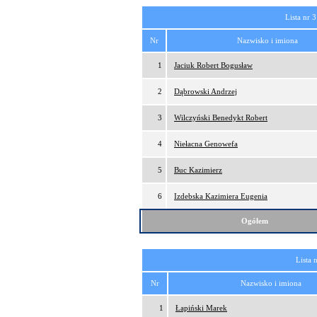
Lista nr 3
Nr
Nazwisko i imiona
1
Jaciuk Robert Bogusław
2
Dąbrowski Andrzej
3
Wilczyński Benedykt Robert
4
Niełacna Genowefa
5
Buc Kazimierz
6
Izdebska Kazimiera Eugenia
Ogółem
Lista 
Nr
Nazwisko i imiona
1
Łapiński Marek