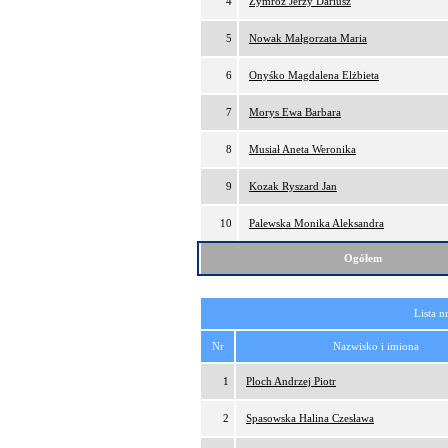
4
Zymróz Jerzy Dariusz
5
Nowak Małgorzata Maria
6
Onyśko Magdalena Elżbieta
7
Morys Ewa Barbara
8
Musiał Aneta Weronika
9
Kozak Ryszard Jan
10
Palewska Monika Aleksandra
Ogółem
Lista n
Nr
Nazwisko i imiona
1
Ploch Andrzej Piotr
2
Spasowska Halina Czesława