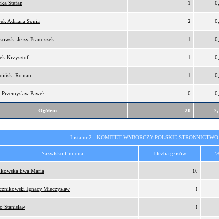
ka Stefan
1
0
ek Adriana Sonia
2
0
kowski Jerzy Franciszek
1
0
ek Krzysztof
1
0
oiński Roman
1
0
 Przemysław Paweł
0
0
Ogółem
20
7
Lista nr 2 -
KOMITET WYBORCZY POLSKIE STRONNICTW
Nazwisko i imiona
Liczba głosów
%
kowska Ewa Maria
10
cznikowski Ignacy Mieczysław
1
o Stanisław
1