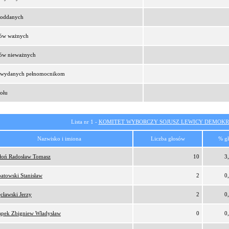
t oddanych
sów ważnych
sów nieważnych
t wydanych pełnomocnikom
ołu
Lista nr 1 -
KOMITET WYBORCZY SOJUSZ LEWICY DEMOKR
Nazwisko i imiona
Liczba głosów
% g
oń Radosław Tomasz
10
3
atowski Stanisław
2
0
cławski Jerzy
2
0
pek Zbigniew Władysław
0
0