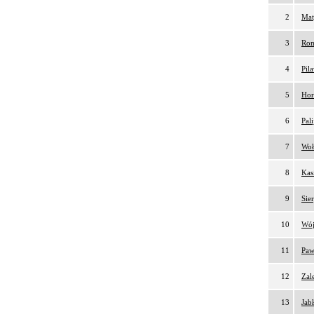
2
Mat
3
Rom
4
Pil
5
Hor
6
Pal
7
Woł
8
Kas
9
Sie
10
Wój
11
Paw
12
Zal
13
Jab