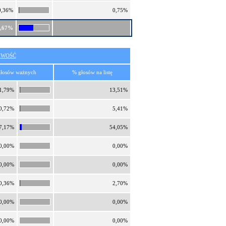
0,36%
0,75%
7,67%
IWOŚĆ
łosów ważnych
% głosów na listę
1,79%
13,51%
0,72%
5,41%
7,17%
54,05%
0,00%
0,00%
0,00%
0,00%
0,36%
2,70%
0,00%
0,00%
0,00%
0,00%