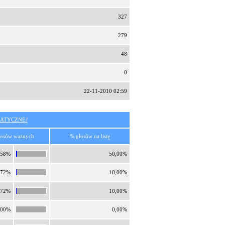
327
279
48
0
22-11-2010 02:59
ATYCZNEJ
łosów ważnych
% głosów na listę
,58%
50,00%
,72%
10,00%
,72%
10,00%
,00%
0,00%