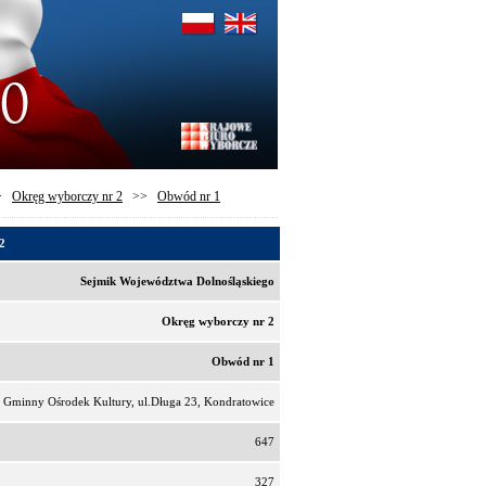
>
Okręg wyborczy nr 2
>>
Obwód nr 1
2
Sejmik Województwa Dolnośląskiego
Okręg wyborczy nr 2
Obwód nr 1
Gminny Ośrodek Kultury, ul.Długa 23, Kondratowice
647
327