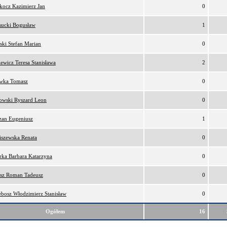
kocz Kazimierz Jan
0
sucki Bogusław
1
ski Stefan Marian
0
iewicz Teresa Stanisława
2
awka Tomasz
0
owski Ryszard Leon
0
zan Eugeniusz
1
iszewska Renata
0
rka Barbara Katarzyna
0
osz Roman Tadeusz
0
ebosz Włodzimierz Stanisław
0
Ogółem
16