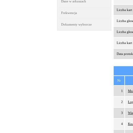
Dane w arkuszach
Liczba kar
Frekwencja
Liczba gło
Dokumenty wyborcze
Liczba gło
Liczba kar
Data protok
Nr
1
Moł
2
Łop
3
Wię
4
Kna