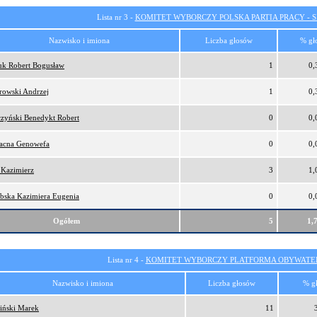
Lista nr 3 -
KOMITET WYBORCZY POLSKA PARTIA PRACY - SI
Nazwisko i imiona
Liczba głosów
% gł
iuk Robert Bogusław
1
0,
rowski Andrzej
1
0,
czyński Benedykt Robert
0
0,
łacna Genowefa
0
0,
 Kazimierz
3
1,
ebska Kazimiera Eugenia
0
0,
Ogółem
5
1,
Lista nr 4 -
KOMITET WYBORCZY PLATFORMA OBYWATEL
Nazwisko i imiona
Liczba głosów
% g
iński Marek
11