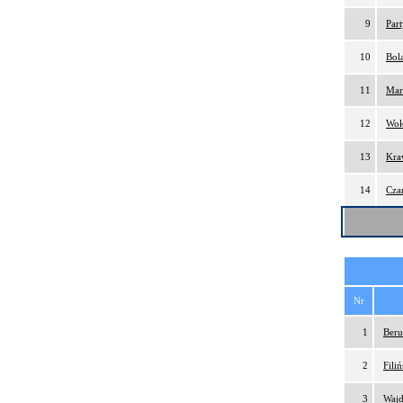
9
Par
10
Bol
11
Mar
12
Woł
13
Kra
14
Cza
Nr
1
Beru
2
Fili
3
Wajd