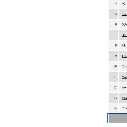
4
War
5
Kra
6
Dęb
7
Olk
8
Pil
9
Tur
10
Chr
11
Mal
12
Spy
13
Jar
14
Chl