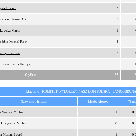
tyka Łukasz
3
anowski Janusz Artur
0
kowska Marta
1
odźko Michał Piotr
3
wczyk Paulina
2
rtoryski Tytus Henryk
0
Ogółem
37
1
Lista nr 6 -
KOMITET WYBORCZY NASZ DOM POLSKA - SAMOOBRONA
Nazwisko i imiona
Liczba głosów
% gł
s Wacław Michał
1
0,
ński Ryszard Michał
0
0,
a Marian Leord
1
0,