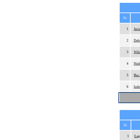
Nr
1
Jac
2
Dąb
3
Wil
4
Nie
5
Buc
6
Izd
Nr
1
Łap