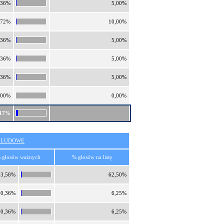
,36%
5,00%
,72%
10,00%
,36%
5,00%
,36%
5,00%
,36%
5,00%
,00%
0,00%
,17%
O LUDOWE
 głosów ważnych
% głosów na listę
3,58%
62,50%
0,36%
6,25%
0,36%
6,25%