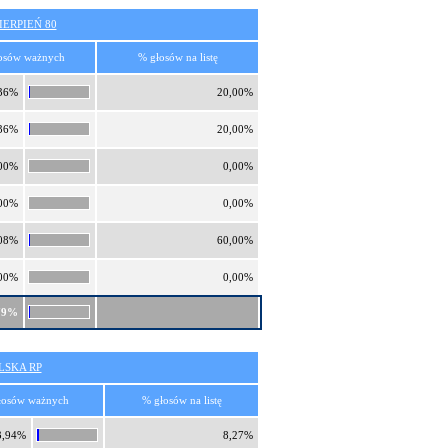
ERPIEŃ 80
osów ważnych
% głosów na listę
36%
20,00%
36%
20,00%
00%
0,00%
00%
0,00%
08%
60,00%
00%
0,00%
79%
SKA RP
łosów ważnych
% głosów na listę
3,94%
8,27%