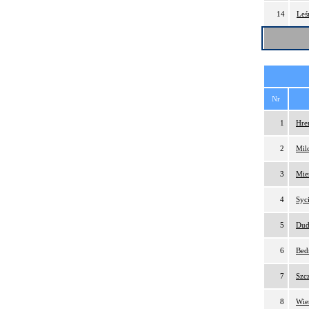
14
Leś
Nr
1
Hre
2
Mil
3
Mie
4
Syc
5
Dud
6
Bed
7
Szc
8
Wie