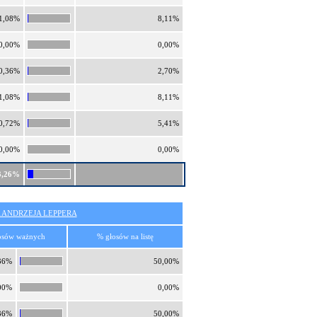
1,08%
8,11%
0,00%
0,00%
0,36%
2,70%
1,08%
8,11%
0,72%
5,41%
0,00%
0,00%
3,26%
 ANDRZEJA LEPPERA
osów ważnych
% głosów na listę
36%
50,00%
00%
0,00%
36%
50,00%