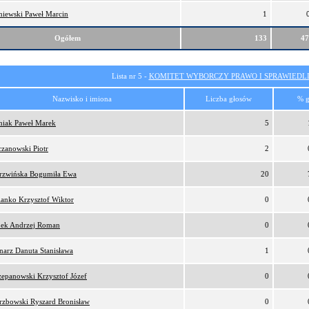
niewski Paweł Marcin
1
Ogółem
133
4
Lista nr 5 -
KOMITET WYBORCZY PRAWO I SPRAWIEDL
Nazwisko i imiona
Liczba głosów
% g
niak Paweł Marek
5
czanowski Piotr
2
rzwińska Bogumiła Ewa
20
ianko Krzysztof Wiktor
0
ek Andrzej Roman
0
narz Danuta Stanisława
1
zepanowski Krzysztof Józef
0
rzbowski Ryszard Bronisław
0