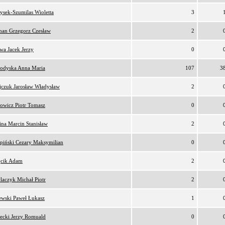
ysek-Szumilas Wioletta
3
an Grzegorz Czesław
2
awa Jacek Jerzy
0
odyska Anna Maria
107
3
ijczuk Jarosław Władysław
2
owicz Piotr Tomasz
0
ina Marcin Stanisław
2
rpiński Cezary Maksymilian
0
cik Adam
2
laczyk Michał Piotr
2
ewski Paweł Łukasz
1
łecki Jerzy Romuald
0