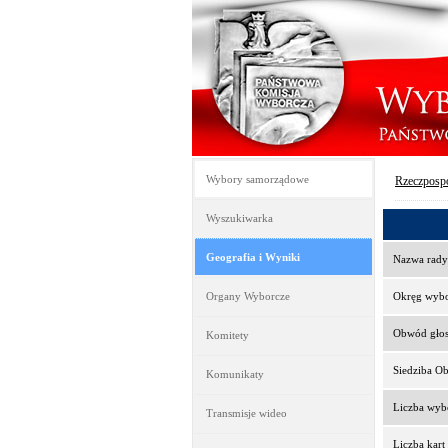
Wybory samorządowe
Rzeczpospo
Wyszukiwarka
Geografia i Wyniki
Nazwa rady
Organy Wyborcze
Okręg wyb
Obwód gło
Komitety
Siedziba O
Komunikaty
Liczba wy
Transmisje wideo
Liczba kar