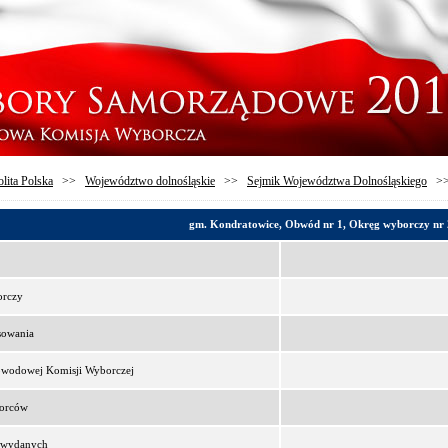
lita Polska
>>
Województwo dolnośląskie
>>
Sejmik Województwa Dolnośląskiego
>
gm. Kondratowice, Obwód nr 1, Okręg wyborczy nr 
orczy
sowania
bwodowej Komisji Wyborczej
borców
t wydanych