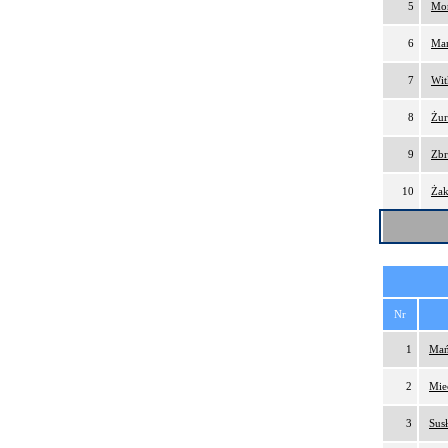
5
Mor
6
Mar
7
Wit
8
Żur
9
Zbr
10
Żak
Nr
1
Mań
2
Mie
3
Susł