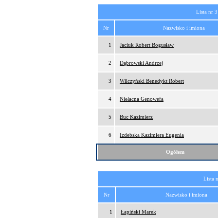
Lista nr 3
Nr
Nazwisko i imiona
1
Jaciuk Robert Bogusław
2
Dąbrowski Andrzej
3
Wilczyński Benedykt Robert
4
Niełacna Genowefa
5
Buc Kazimierz
6
Izdebska Kazimiera Eugenia
Ogółem
Lista 
Nr
Nazwisko i imiona
1
Łapiński Marek