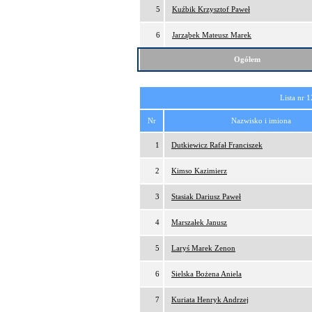
5
Kuźbik Krzysztof Paweł
6
Jarząbek Mateusz Marek
Ogółem
Lista nr 1
Nr
Nazwisko i imiona
1
Dutkiewicz Rafał Franciszek
2
Kimso Kazimierz
3
Stasiak Dariusz Paweł
4
Marszałek Janusz
5
Laryś Marek Zenon
6
Sielska Bożena Aniela
7
Kuriata Henryk Andrzej