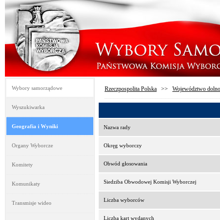
Wybory samorządowe
Rzeczpospolita Polska
>>
Województwo dolno
Wyszukiwarka
Geografia i Wyniki
Nazwa rady
Organy Wyborcze
Okręg wyborczy
Obwód głosowania
Komitety
Siedziba Obwodowej Komisji Wyborczej
Komunikaty
Liczba wyborców
Transmisje wideo
Liczba kart wydanych