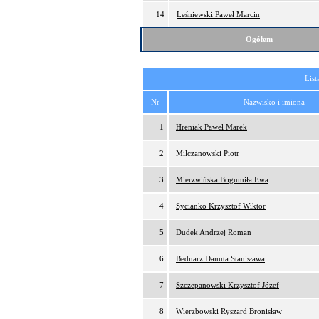
14
Leśniewski Paweł Marcin
Ogółem
List
Nr
Nazwisko i imiona
1
Hreniak Paweł Marek
2
Milczanowski Piotr
3
Mierzwińska Bogumiła Ewa
4
Sycianko Krzysztof Wiktor
5
Dudek Andrzej Roman
6
Bednarz Danuta Stanisława
7
Szczepanowski Krzysztof Józef
8
Wierzbowski Ryszard Bronisław