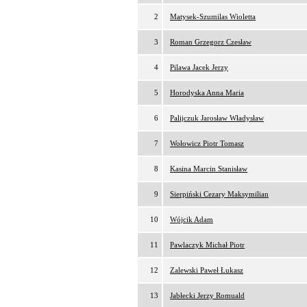
2
Matysek-Szumilas Wioletta
3
Roman Grzegorz Czesław
4
Pilawa Jacek Jerzy
5
Horodyska Anna Maria
6
Palijczuk Jarosław Władysław
7
Wołowicz Piotr Tomasz
8
Kasina Marcin Stanisław
9
Sierpiński Cezary Maksymilian
10
Wójcik Adam
11
Pawlaczyk Michał Piotr
12
Zalewski Paweł Łukasz
13
Jabłecki Jerzy Romuald