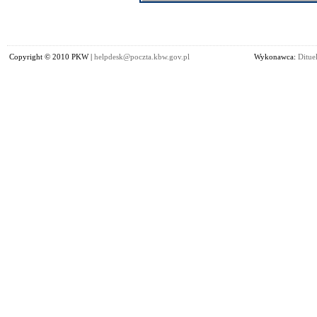
Copyright © 2010 PKW |
helpdesk@poczta.kbw.gov.pl
Wykonawca:
Dituel