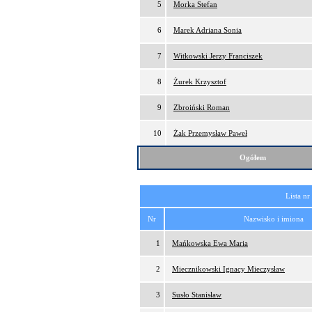
5
Morka Stefan
6
Marek Adriana Sonia
7
Witkowski Jerzy Franciszek
8
Żurek Krzysztof
9
Zbroiński Roman
10
Żak Przemysław Paweł
Ogółem
Lista nr
Nr
Nazwisko i imiona
1
Mańkowska Ewa Maria
2
Miecznikowski Ignacy Mieczysław
3
Susło Stanisław