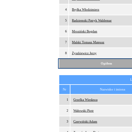
4
Bryłka Włodzimierz
5
Radziemski Patryk Waldemar
6
Mroziński Bogdan
7
Malski Tomasz Mateusz
8
Żyszkiewicz Jerzy
Ogółem
L
Nr
Nazwisko i imiona
1
Grzelka Wiesława
2
Wałowski Piotr
3
Czerwiński Adam