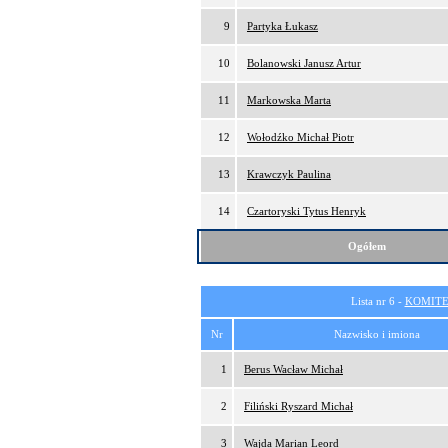
9
Partyka Łukasz
10
Bolanowski Janusz Artur
11
Markowska Marta
12
Wołodźko Michał Piotr
13
Krawczyk Paulina
14
Czartoryski Tytus Henryk
Ogółem
Lista nr 6 -
KOMITE
Nr
Nazwisko i imiona
1
Berus Wacław Michał
2
Filiński Ryszard Michał
3
Wajda Marian Leord