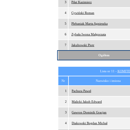
3
Piłat Kazimierz
4
Cywiński Roman
5
Plebaniak Marta Agnieszka
6
Zybała Iwona Małgorzata
7
Jakubowski Piotr
Ogółem
Lista nr 11 -
KOMITE
Nr
Nazwisko i imiona
1
Pachura Paweł
2
Malicki Jakub Edward
3
Gawron Dominik Gracjan
4
Diakowski Bogdan Michał