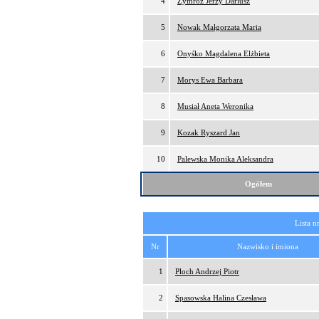
4
Zymróz Jerzy Dariusz
5
Nowak Małgorzata Maria
6
Onyśko Magdalena Elżbieta
7
Morys Ewa Barbara
8
Musiał Aneta Weronika
9
Kozak Ryszard Jan
10
Palewska Monika Aleksandra
Ogółem
Lista n
Nr
Nazwisko i imiona
1
Ploch Andrzej Piotr
2
Spasowska Halina Czesława