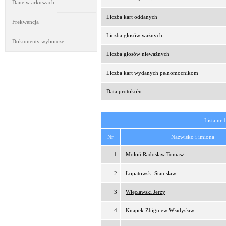
Dane w arkuszach
Liczba kart oddanych
Frekwencja
Liczba głosów ważnych
Dokumenty wyborcze
Liczba głosów nieważnych
Liczba kart wydanych pełnomocnikom
Data protokołu
Lista nr 
Nr
Nazwisko i imiona
1
Mołoń Radosław Tomasz
2
Łopatowski Stanisław
3
Więcławski Jerzy
4
Knapek Zbigniew Władysław