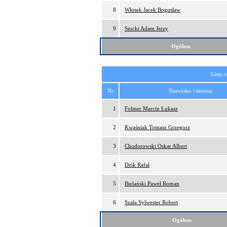
8
Włosek Jacek Bogusław
9
Stocki Adam Jerzy
Ogółem
Lista 
Nr
Nazwisko i imiona
1
Folmer Marcin Łukasz
2
Kwaśniak Tomasz Grzegorz
3
Chodorowski Oskar Albert
4
Dzik Rafał
5
Bielański Paweł Roman
6
Szala Sylwester Robert
Ogółem