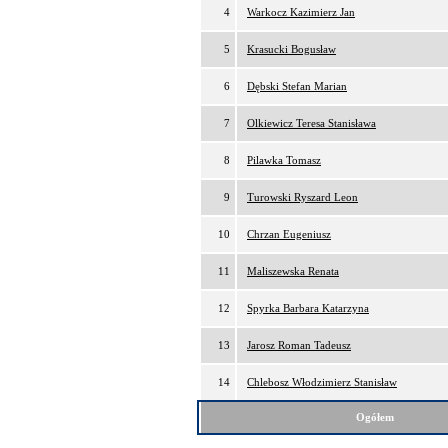
4
Warkocz Kazimierz Jan
5
Krasucki Bogusław
6
Dębski Stefan Marian
7
Olkiewicz Teresa Stanisława
8
Pilawka Tomasz
9
Turowski Ryszard Leon
10
Chrzan Eugeniusz
11
Maliszewska Renata
12
Spyrka Barbara Katarzyna
13
Jarosz Roman Tadeusz
14
Chlebosz Włodzimierz Stanisław
Ogółem