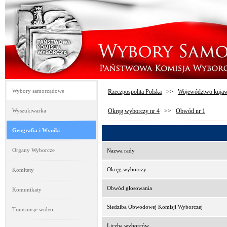
Wybory samorządowe
Rzeczpospolita Polska
>>
Województwo kujaw
Wyszukiwarka
Okręg wyborczy nr 4
>>
Obwód nr 1
Geografia i Wyniki
Organy Wyborcze
Nazwa rady
Okręg wyborczy
Komitety
Obwód głosowania
Komunikaty
Siedziba Obwodowej Komisji Wyborczej
Transmisje wideo
Liczba wyborców