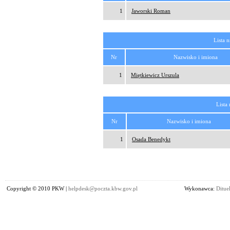
1
Jaworski Roman
Lista n
Nr
Nazwisko i imiona
1
Miętkiewicz Urszula
Lista
Nr
Nazwisko i imiona
1
Osada Benedykt
Copyright © 2010 PKW |
helpdesk@poczta.kbw.gov.pl
Wykonawca:
Dituel