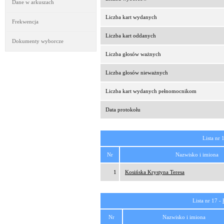
Dane w arkuszach
Liczba kart wydanych
Frekwencja
Liczba kart oddanych
Dokumenty wyborcze
Liczba głosów ważnych
Liczba głosów nieważnych
Liczba kart wydanych pełnomocnikom
Data protokołu
Lista nr 
Nr
Nazwisko i imiona
1
Kosińska Krystyna Teresa
Lista nr 17 -
Nr
Nazwisko i imiona