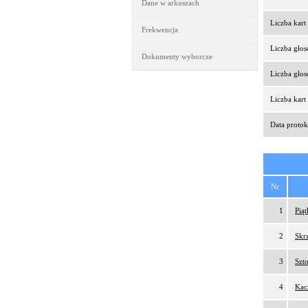
Dane w arkuszach
Liczba kar
Frekwencja
Liczba gło
Dokumenty wyborcze
Liczba gło
Liczba kar
Data protok
Nr
1
Pią
2
Skr
3
Szt
4
Kac