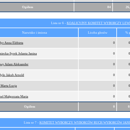
Ogółem
84
26
Lista nr 6 -
KOALICYJNY KOMITET WYBORCZY LEW
Nazwisko i imiona
Liczba głosów
% 
yr Anna Elżbieta
0
niecka-Syrek Jolanta Janina
0
ewy Adam Aleksander
0
yło Jakub Arnold
0
 Marta Łucja
0
el Małgorzata Maria
0
Ogółem
0
0
Lista nr 7 -
KOMITET WYBORCZY WYBORCÓW RUCH WYBORCÓW JANU