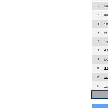
3
Bie
4
Sam
5
Now
6
Buj
7
Woj
8
Mal
9
Kęd
10
Ski
11
Żmu
12
Gre