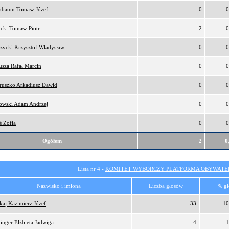
nbaum Tomasz Józef
0
0
cki Tomasz Piotr
2
0
zycki Krzysztof Władysław
0
0
sza Rafał Marcin
0
0
ruszko Arkadiusz Dawid
0
0
owski Adam Andrzej
0
0
ś Zofia
0
0
Ogółem
2
0
Lista nr 4 -
KOMITET WYBORCZY PLATFORMA OBYWATEL
Nazwisko i imiona
Liczba głosów
% gł
kaj Kazimierz Józef
33
10
inger Elżbieta Jadwiga
4
1