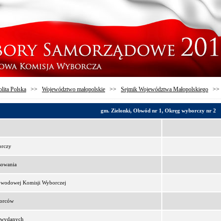
lita Polska
>>
Województwo małopolskie
>>
Sejmik Województwa Małopolskiego
>
gm. Zielonki, Obwód nr 1, Okręg wyborczy nr 2
orczy
sowania
bwodowej Komisji Wyborczej
borców
t wydanych