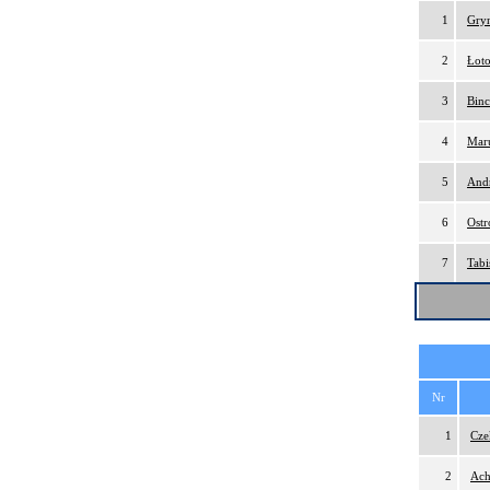
1
Gry
2
Łoto
3
Binc
4
Maru
5
And
6
Ostr
7
Tabi
Nr
1
Cze
2
Ach