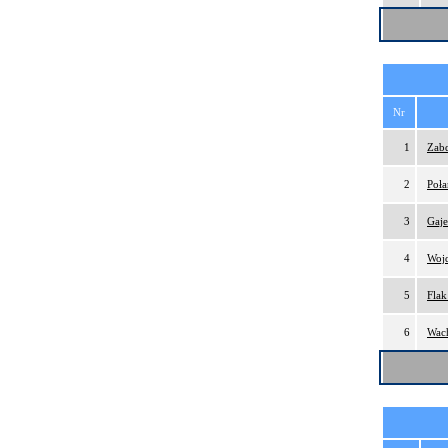
Nr
1
Zabd
2
Poła
3
Gaj
4
Wojd
5
Flak
6
Wach