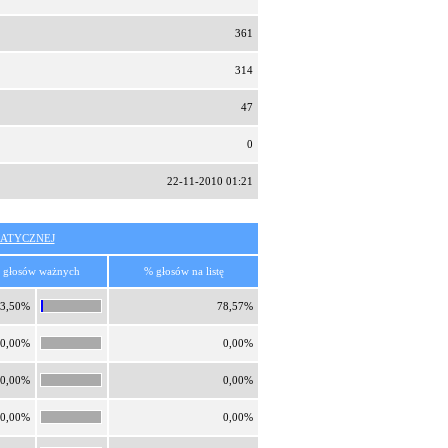
361
314
47
0
22-11-2010 01:21
ATYCZNEJ
 głosów ważnych
% głosów na listę
3,50%
78,57%
0,00%
0,00%
0,00%
0,00%
0,00%
0,00%