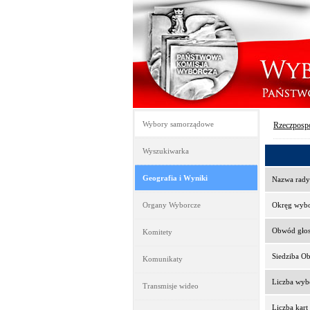
Wybory samorządowe
Rzeczpospo
Wyszukiwarka
Geografia i Wyniki
Nazwa rady
Organy Wyborcze
Okręg wyb
Obwód gło
Komitety
Siedziba O
Komunikaty
Liczba wy
Transmisje wideo
Liczba kar