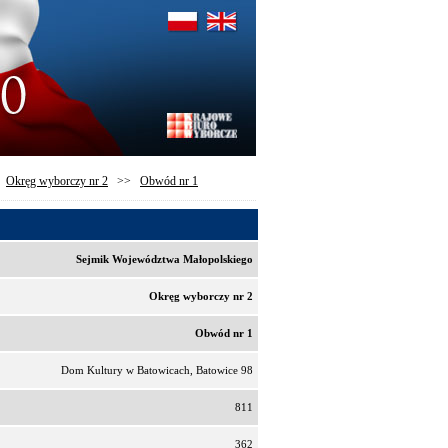
>
Okręg wyborczy nr 2
>>
Obwód nr 1
Sejmik Województwa Małopolskiego
Okręg wyborczy nr 2
Obwód nr 1
Dom Kultury w Batowicach, Batowice 98
811
362