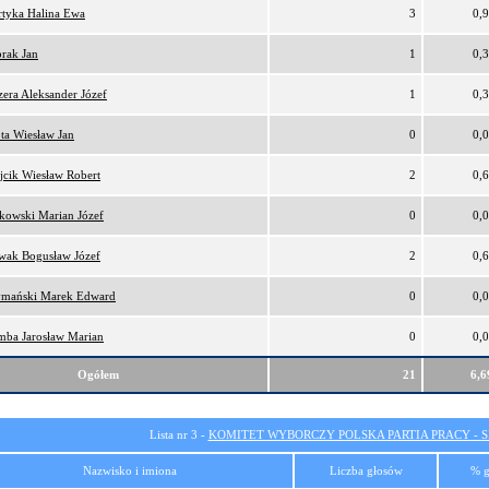
tyka Halina Ewa
3
0,
rak Jan
1
0,
era Aleksander Józef
1
0,
ta Wiesław Jan
0
0,
cik Wiesław Robert
2
0,
kowski Marian Józef
0
0,
wak Bogusław Józef
2
0,
ymański Marek Edward
0
0,
ba Jarosław Marian
0
0,
Ogółem
21
6,
Lista nr 3 -
KOMITET WYBORCZY POLSKA PARTIA PRACY - SI
Nazwisko i imiona
Liczba głosów
% g