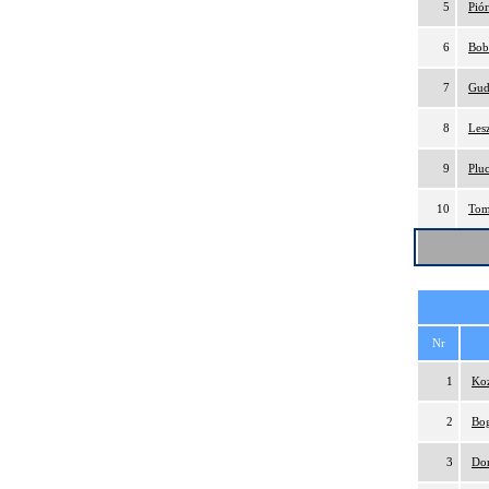
5
Pió
6
Bob
7
Gud
8
Les
9
Plu
10
Tom
Nr
1
Ko
2
Bog
3
Do