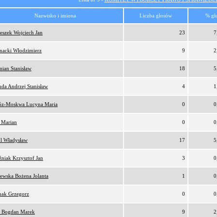
Nazwisko i imiona
Liczba głosów
% gł
eszek Wojciech Jan
23
7
nacki Włodzimierz
9
2
ian Stanisław
18
5
da Andrzej Stanisław
4
1
z-Moskwa Lucyna Maria
0
0
 Marian
0
0
l Władysław
17
5
niak Krzysztof Jan
3
0
ewska Bożena Jolanta
1
0
nak Grzegorz
0
0
 Bogdan Marek
9
2