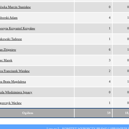
lówka Marcin Stanisław
0
0
borski Adam
4
1
oryta Krzysztof Krzysław
1
0
akowski Tadeusz
1
0
as Zbigniew
6
1
ec Marek
3
0
ra Franciszek Wiesław
2
0
ba Beata Magdalena
4
1
da Włodzimierz Ignacy
0
0
gorczyk Wacław
1
0
Ogółem
59
18
Lista nr 5 -
KOMITET WYBORCZY PRAWO I SPRAWIEDL