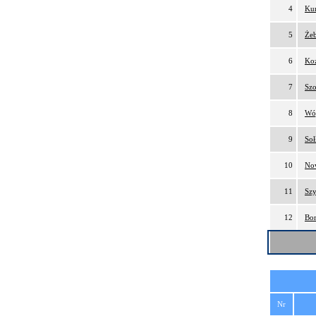
4
Kur
5
Żeb
6
Koz
7
Szo
8
Wój
9
Soł
10
No
11
Sz
12
Bom
Nr