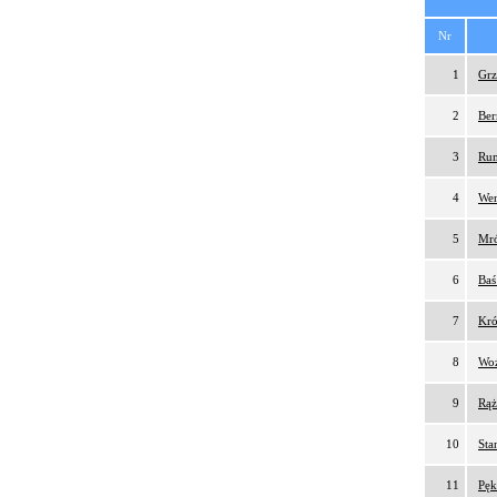
Nr
1
Grz
2
Ber
3
Rum
4
Wen
5
Mró
6
Baś
7
Kró
8
Woź
9
Rąż
10
Sta
11
Pęk