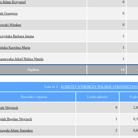
ro Adam Krzysztof
0
ek Grzegorz
0
owski Wiesław
0
zczyńska Barbara Janina
1
cińska Karolina Maria
1
aszewska-Jekiel Halina Wanda
1
Ogółem
14
Lista nr 2 -
KOMITET WYBORCZY POLSKIE STRONNICTW
Nazwisko i imiona
Liczba głosów
% gło
zak Wojciech
9
2,
dali Bogdan Wojciech
1
0,
magała Adam Stanisław
2
0,