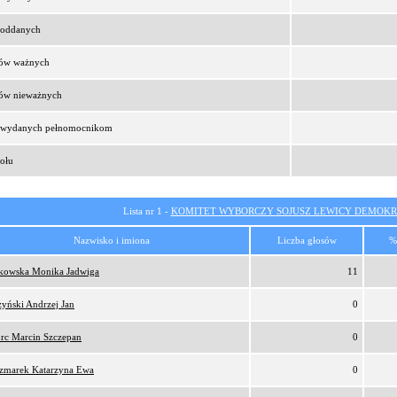
t oddanych
sów ważnych
sów nieważnych
t wydanych pełnomocnikom
ołu
Lista nr 1 -
KOMITET WYBORCZY SOJUSZ LEWICY DEMOKR
Nazwisko i imiona
Liczba głosów
%
tkowska Monika Jadwiga
11
zyński Andrzej Jan
0
orc Marcin Szczepan
0
zmarek Katarzyna Ewa
0