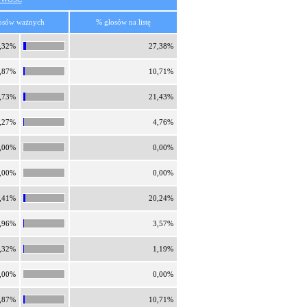
osów ważnych
% głosów na listę
,32%
27,38%
,87%
10,71%
,73%
21,43%
,27%
4,76%
,00%
0,00%
,00%
0,00%
,41%
20,24%
,96%
3,57%
,32%
1,19%
,00%
0,00%
,87%
10,71%