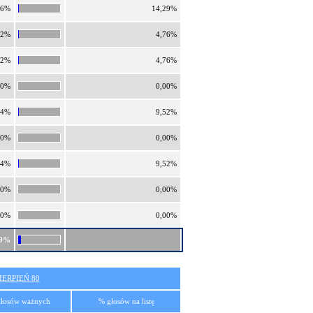
96%
14,29%
32%
4,76%
32%
4,76%
00%
0,00%
64%
9,52%
00%
0,00%
64%
9,52%
00%
0,00%
00%
0,00%
69%
ERPIEŃ 80
łosów ważnych
% głosów na listę