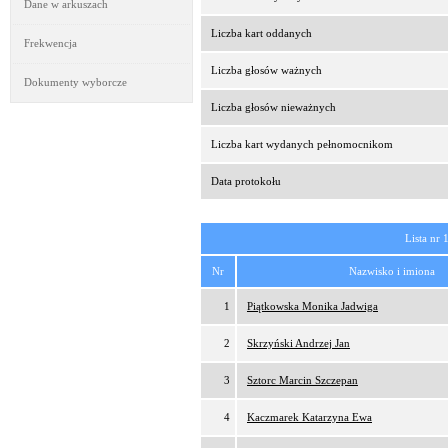
Dane w arkuszach
Liczba kart oddanych
Frekwencja
Liczba głosów ważnych
Dokumenty wyborcze
Liczba głosów nieważnych
Liczba kart wydanych pełnomocnikom
Data protokołu
Lista nr 
Nr
Nazwisko i imiona
1
Piątkowska Monika Jadwiga
2
Skrzyński Andrzej Jan
3
Sztorc Marcin Szczepan
4
Kaczmarek Katarzyna Ewa