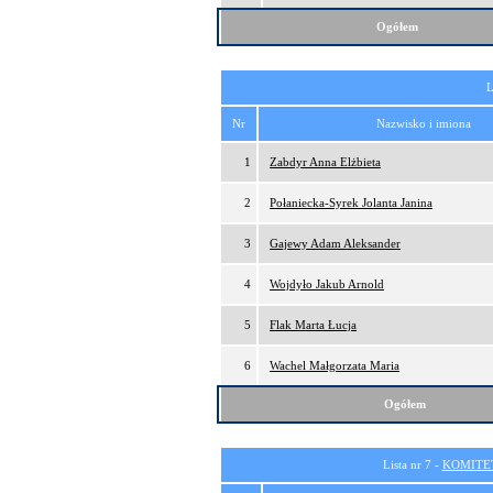
Ogółem
L
Nr
Nazwisko i imiona
1
Zabdyr Anna Elżbieta
2
Połaniecka-Syrek Jolanta Janina
3
Gajewy Adam Aleksander
4
Wojdyło Jakub Arnold
5
Flak Marta Łucja
6
Wachel Małgorzata Maria
Ogółem
Lista nr 7 -
KOMITE