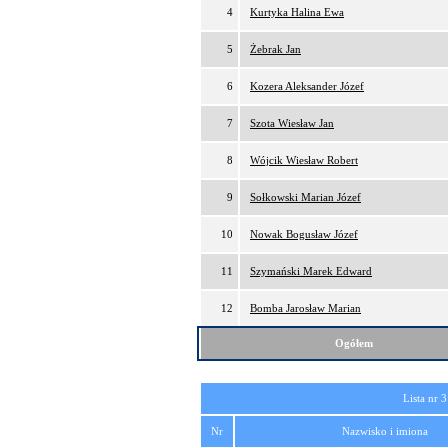
4
Kurtyka Halina Ewa
5
Żebrak Jan
6
Kozera Aleksander Józef
7
Szota Wiesław Jan
8
Wójcik Wiesław Robert
9
Sołkowski Marian Józef
10
Nowak Bogusław Józef
11
Szymański Marek Edward
12
Bomba Jarosław Marian
Ogółem
Lista nr 3
Nr
Nazwisko i imiona