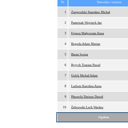
Nr
Nazwisko i imiona
1
Żmigrodzki Stanisław Michał
2
Pasternak Wojciech Jan
3
Fujawa Małgorzata Anna
4
Rogoda Adam Marian
5
Baran Iwona
6
Ryrych Tomasz Paweł
7
Golch Michał Adam
8
Ludwin Karolina Anna
9
Pławecki Dariusz Dawid
10
Żebrowski Lech Wacław
Ogółem