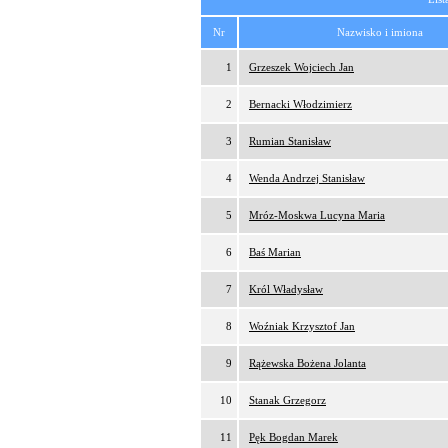
Nr
Nazwisko i imiona
1
Grzeszek Wojciech Jan
2
Bernacki Włodzimierz
3
Rumian Stanisław
4
Wenda Andrzej Stanisław
5
Mróz-Moskwa Lucyna Maria
6
Baś Marian
7
Król Władysław
8
Woźniak Krzysztof Jan
9
Rążewska Bożena Jolanta
10
Stanak Grzegorz
11
Pęk Bogdan Marek