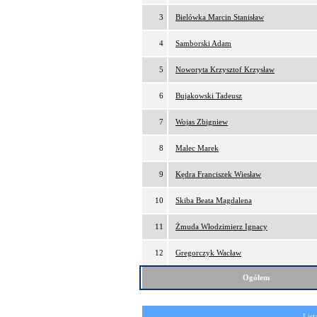
3
Bielówka Marcin Stanisław
4
Samborski Adam
5
Noworyta Krzysztof Krzysław
6
Bujakowski Tadeusz
7
Wojas Zbigniew
8
Malec Marek
9
Kędra Franciszek Wiesław
10
Skiba Beata Magdalena
11
Żmuda Włodzimierz Ignacy
12
Gregorczyk Wacław
Ogółem
List