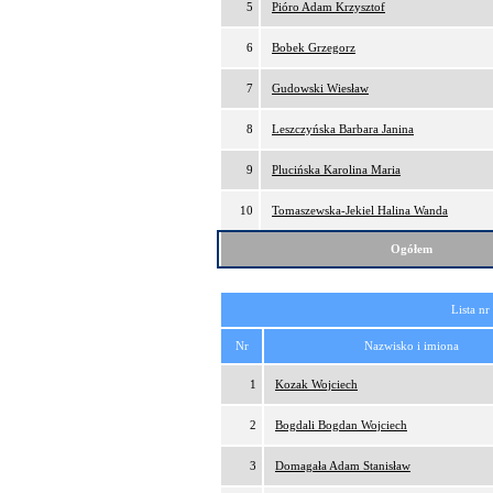
5
Pióro Adam Krzysztof
6
Bobek Grzegorz
7
Gudowski Wiesław
8
Leszczyńska Barbara Janina
9
Plucińska Karolina Maria
10
Tomaszewska-Jekiel Halina Wanda
Ogółem
Lista nr
Nr
Nazwisko i imiona
1
Kozak Wojciech
2
Bogdali Bogdan Wojciech
3
Domagała Adam Stanisław