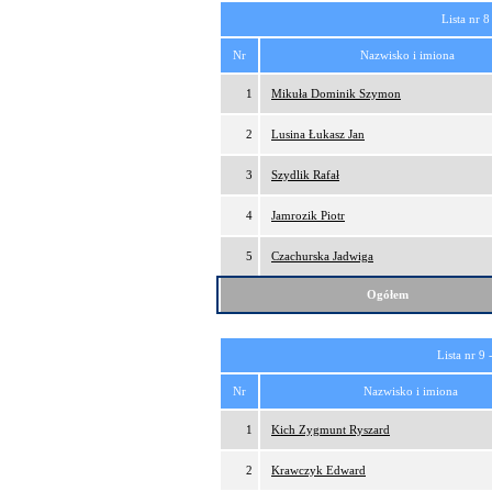
Lista nr 8
Nr
Nazwisko i imiona
1
Mikuła Dominik Szymon
2
Lusina Łukasz Jan
3
Szydlik Rafał
4
Jamrozik Piotr
5
Czachurska Jadwiga
Ogółem
Lista nr 9 
Nr
Nazwisko i imiona
1
Kich Zygmunt Ryszard
2
Krawczyk Edward