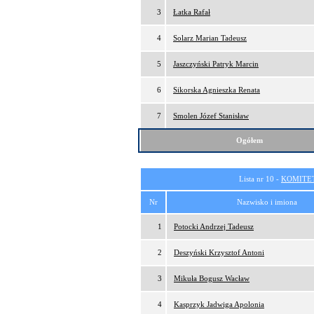
3
Łatka Rafał
4
Solarz Marian Tadeusz
5
Jaszczyński Patryk Marcin
6
Sikorska Agnieszka Renata
7
Smolen Józef Stanisław
Ogółem
Lista nr 10 -
KOMITE
Nr
Nazwisko i imiona
1
Potocki Andrzej Tadeusz
2
Deszyński Krzysztof Antoni
3
Mikuła Bogusz Wacław
4
Kasprzyk Jadwiga Apolonia