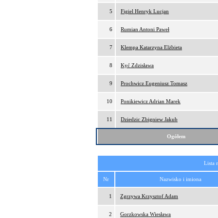
5
Figiel Henryk Lucjan
6
Rumian Antoni Paweł
7
Klempa Katarzyna Elżbieta
8
Kyć Zdzisława
9
Prochwicz Eugeniusz Tomasz
10
Ponikiewicz Adrian Marek
11
Dziedzic Zbigniew Jakub
Ogółem
Lista 
Nr
Nazwisko i imiona
1
Zgrzywa Krzysztof Adam
2
Gorzkowska Wiesława