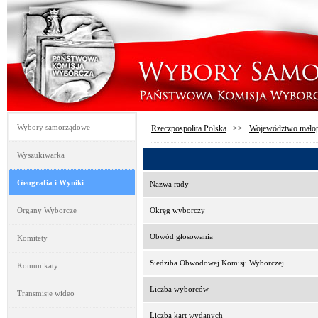
Wybory samorządowe
Rzeczpospolita Polska
>>
Województwo małop
Wyszukiwarka
Geografia i Wyniki
Nazwa rady
Organy Wyborcze
Okręg wyborczy
Obwód głosowania
Komitety
Siedziba Obwodowej Komisji Wyborczej
Komunikaty
Liczba wyborców
Transmisje wideo
Liczba kart wydanych