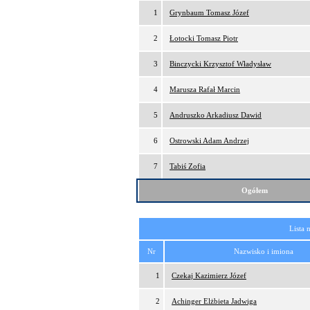
1
Grynbaum Tomasz Józef
2
Łotocki Tomasz Piotr
3
Binczycki Krzysztof Władysław
4
Marusza Rafał Marcin
5
Andruszko Arkadiusz Dawid
6
Ostrowski Adam Andrzej
7
Tabiś Zofia
Ogółem
Lista 
Nr
Nazwisko i imiona
1
Czekaj Kazimierz Józef
2
Achinger Elżbieta Jadwiga