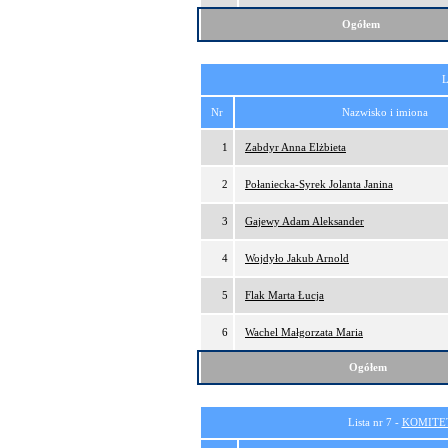
Ogółem
L
Nr
Nazwisko i imiona
1
Zabdyr Anna Elżbieta
2
Połaniecka-Syrek Jolanta Janina
3
Gajewy Adam Aleksander
4
Wojdyło Jakub Arnold
5
Flak Marta Łucja
6
Wachel Małgorzata Maria
Ogółem
Lista nr 7 -
KOMITE