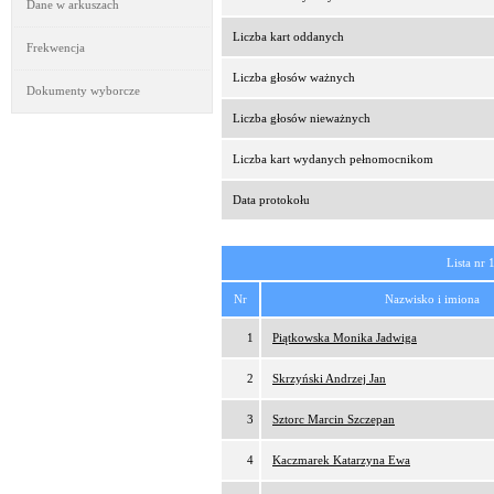
Dane w arkuszach
Liczba kart oddanych
Frekwencja
Liczba głosów ważnych
Dokumenty wyborcze
Liczba głosów nieważnych
Liczba kart wydanych pełnomocnikom
Data protokołu
Lista nr 
Nr
Nazwisko i imiona
1
Piątkowska Monika Jadwiga
2
Skrzyński Andrzej Jan
3
Sztorc Marcin Szczepan
4
Kaczmarek Katarzyna Ewa