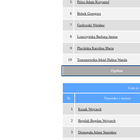
5
Pióro Adam Krzysztof
6
Bobek Grzegorz
7
Gudowski Wiesław
8
Leszczyńska Barbara Janina
9
Plucińska Karolina Maria
10
Tomaszewska-Jekiel Halina Wanda
Ogółem
Lista nr
Nr
Nazwisko i imiona
1
Kozak Wojciech
2
Bogdali Bogdan Wojciech
3
Domagała Adam Stanisław