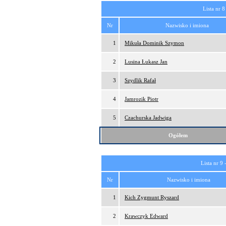
Lista nr 8
Nr
Nazwisko i imiona
1
Mikuła Dominik Szymon
2
Lusina Łukasz Jan
3
Szydlik Rafał
4
Jamrozik Piotr
5
Czachurska Jadwiga
Ogółem
Lista nr 9 
Nr
Nazwisko i imiona
1
Kich Zygmunt Ryszard
2
Krawczyk Edward