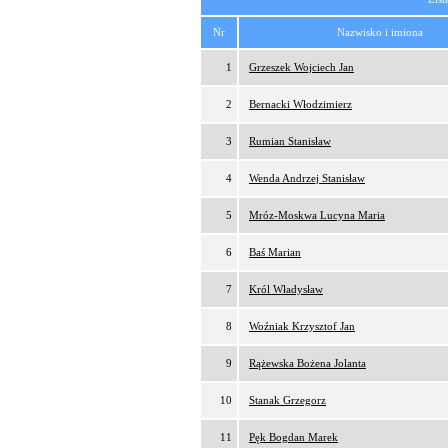
Nr
Nazwisko i imiona
1
Grzeszek Wojciech Jan
2
Bernacki Włodzimierz
3
Rumian Stanisław
4
Wenda Andrzej Stanisław
5
Mróz-Moskwa Lucyna Maria
6
Baś Marian
7
Król Władysław
8
Woźniak Krzysztof Jan
9
Rążewska Bożena Jolanta
10
Stanak Grzegorz
11
Pęk Bogdan Marek