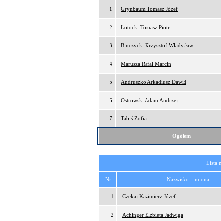
1
Grynbaum Tomasz Józef
2
Łotocki Tomasz Piotr
3
Binczycki Krzysztof Władysław
4
Marusza Rafał Marcin
5
Andruszko Arkadiusz Dawid
6
Ostrowski Adam Andrzej
7
Tabiś Zofia
Ogółem
Lista 
Nr
Nazwisko i imiona
1
Czekaj Kazimierz Józef
2
Achinger Elżbieta Jadwiga