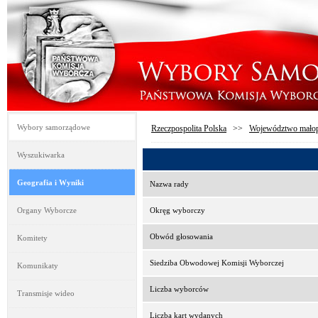
Wybory samorządowe
Rzeczpospolita Polska
>>
Województwo małop
Wyszukiwarka
Geografia i Wyniki
Nazwa rady
Organy Wyborcze
Okręg wyborczy
Obwód głosowania
Komitety
Siedziba Obwodowej Komisji Wyborczej
Komunikaty
Liczba wyborców
Transmisje wideo
Liczba kart wydanych