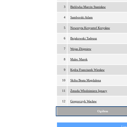
3
Bielówka Marcin Stanisław
4
Samborski Adam
5
Noworyta Krzysztof Krzysław
6
Bujakowski Tadeusz
7
Wojas Zbigniew
8
Malec Marek
9
Kędra Franciszek Wiesław
10
Skiba Beata Magdalena
11
Żmuda Włodzimierz Ignacy
12
Gregorczyk Wacław
Ogółem
List