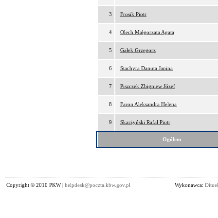
3
Frosik Piotr
4
Olech Małgorzata Agata
5
Gałek Grzegorz
6
Stachyra Danuta Janina
7
Piszczek Zbigniew Józef
8
Faron Aleksandra Helena
9
Skarżyński Rafał Piotr
Ogółem
Copyright © 2010 PKW |
helpdesk@poczta.kbw.gov.pl
Wykonawca:
Dituel