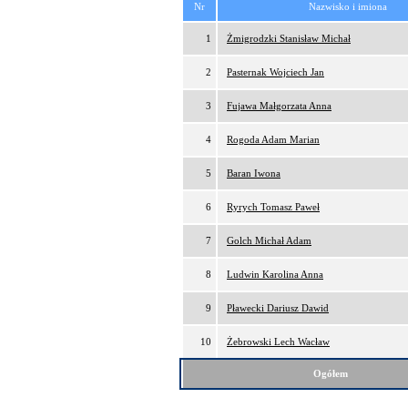
Nr
Nazwisko i imiona
1
Żmigrodzki Stanisław Michał
2
Pasternak Wojciech Jan
3
Fujawa Małgorzata Anna
4
Rogoda Adam Marian
5
Baran Iwona
6
Ryrych Tomasz Paweł
7
Golch Michał Adam
8
Ludwin Karolina Anna
9
Pławecki Dariusz Dawid
10
Żebrowski Lech Wacław
Ogółem