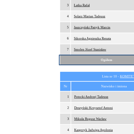
3
Łatka Rafał
4
Solarz Marian Tadeusz
5
Jaszczyński Patryk Marcin
6
Sikorska Agnieszka Renata
7
Smolen Józef Stanisław
Ogółem
Lista nr 10 -
KOMITE
Nr
Nazwisko i imiona
1
Potocki Andrzej Tadeusz
2
Deszyński Krzysztof Antoni
3
Mikuła Bogusz Wacław
4
Kasprzyk Jadwiga Apolonia