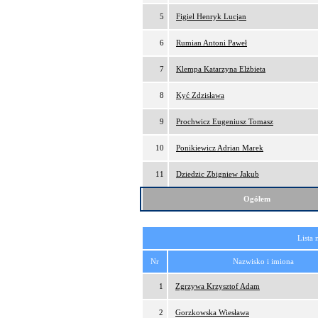
5
Figiel Henryk Lucjan
6
Rumian Antoni Paweł
7
Klempa Katarzyna Elżbieta
8
Kyć Zdzisława
9
Prochwicz Eugeniusz Tomasz
10
Ponikiewicz Adrian Marek
11
Dziedzic Zbigniew Jakub
Ogółem
Lista 
Nr
Nazwisko i imiona
1
Zgrzywa Krzysztof Adam
2
Gorzkowska Wiesława