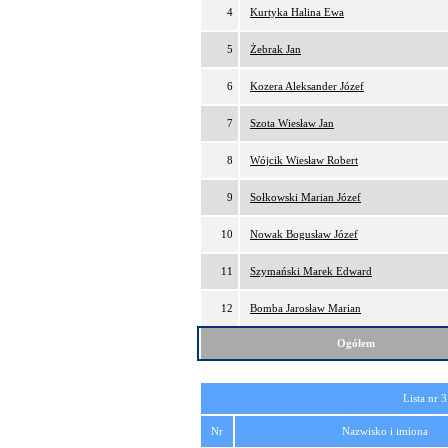
4
Kurtyka Halina Ewa
5
Żebrak Jan
6
Kozera Aleksander Józef
7
Szota Wiesław Jan
8
Wójcik Wiesław Robert
9
Sołkowski Marian Józef
10
Nowak Bogusław Józef
11
Szymański Marek Edward
12
Bomba Jarosław Marian
Ogółem
Lista nr 3
Nr
Nazwisko i imiona