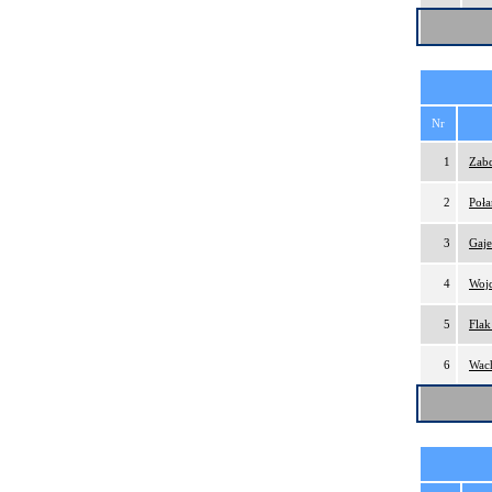
Nr
1
Zabd
2
Poła
3
Gaj
4
Wojd
5
Flak
6
Wach