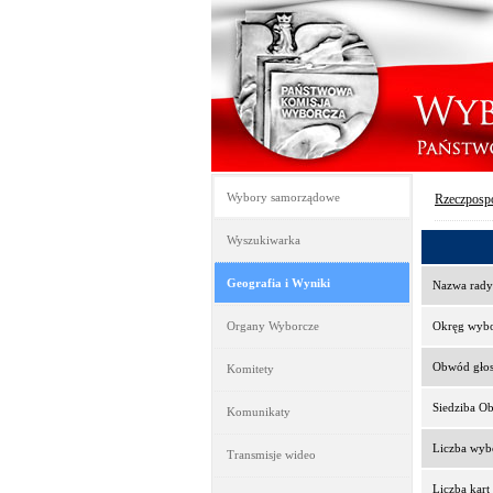
Wybory samorządowe
Rzeczpospo
Wyszukiwarka
Geografia i Wyniki
Nazwa rady
Organy Wyborcze
Okręg wyb
Obwód gło
Komitety
Siedziba O
Komunikaty
Liczba wy
Transmisje wideo
Liczba kar