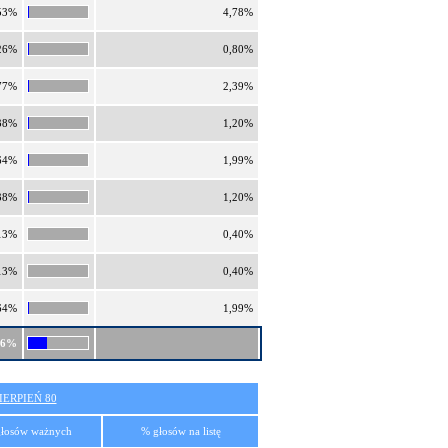
53%
4,78%
26%
0,80%
77%
2,39%
38%
1,20%
64%
1,99%
38%
1,20%
13%
0,40%
13%
0,40%
64%
1,99%
06%
ERPIEŃ 80
łosów ważnych
% głosów na listę