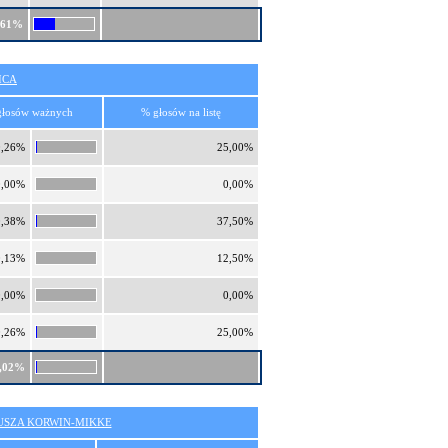
,61%
ICA
głosów ważnych
% głosów na listę
0,26%
25,00%
0,00%
0,00%
0,38%
37,50%
0,13%
12,50%
0,00%
0,00%
0,26%
25,00%
,02%
SZA KORWIN-MIKKE