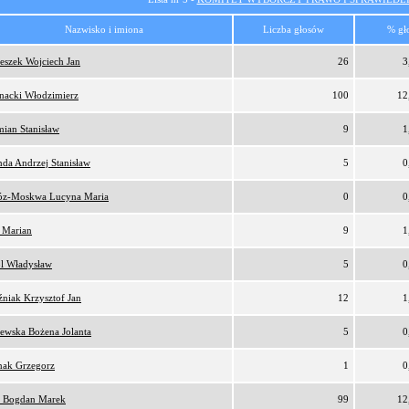
Nazwisko i imiona
Liczba głosów
% gł
eszek Wojciech Jan
26
3
nacki Włodzimierz
100
12
ian Stanisław
9
1
da Andrzej Stanisław
5
0
z-Moskwa Lucyna Maria
0
0
 Marian
9
1
l Władysław
5
0
niak Krzysztof Jan
12
1
ewska Bożena Jolanta
5
0
nak Grzegorz
1
0
 Bogdan Marek
99
12