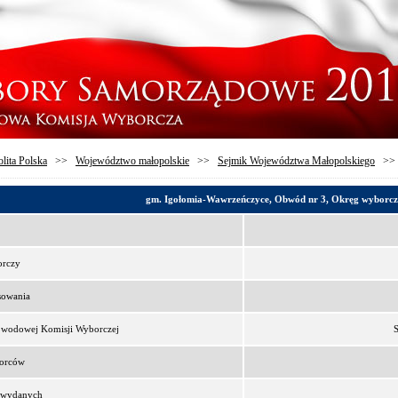
lita Polska
>>
Województwo małopolskie
>>
Sejmik Województwa Małopolskiego
>
gm. Igołomia-Wawrzeńczyce, Obwód nr 3, Okręg wyborcz
orczy
sowania
bwodowej Komisji Wyborczej
borców
t wydanych