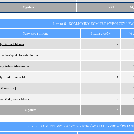
Ogółem
271
34
Lista nr 6 -
KOALICYJNY KOMITET WYBORCZY LEW
Nazwisko i imiona
Liczba głosów
% 
yr Anna Elżbieta
2
niecka-Syrek Jolanta Janina
0
ewy Adam Aleksander
3
yło Jakub Arnold
1
 Marta Łucja
0
el Małgorzata Maria
2
Ogółem
8
1
Lista nr 7 -
KOMITET WYBORCZY WYBORCÓW RUCH WYBORCÓW JANU