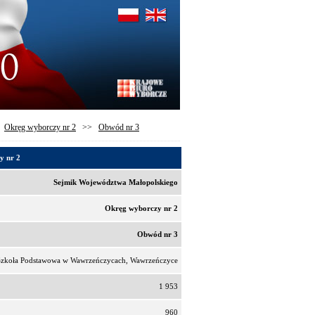
>
Okręg wyborczy nr 2
>>
Obwód nr 3
y nr 2
Sejmik Województwa Małopolskiego
Okręg wyborczy nr 2
Obwód nr 3
Szkoła Podstawowa w Wawrzeńczycach, Wawrzeńczyce
1 953
960