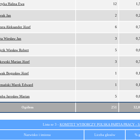
tyka Halina Ewa
12
1,
rak Jan
2
0,
era Aleksander Józef
6
0,
ta Wiesław Jan
3
0,
cik Wiesław Robert
5
0,
kowski Marian Józef
3
0,
wak Bogusław Józef
1
0,
ymański Marek Edward
1
0,
ba Jarosław Marian
5
0,
Ogółem
251
32,
Lista nr 3 -
KOMITET WYBORCZY POLSKA PARTIA PRACY - SI
Nazwisko i imiona
Liczba głosów
% g