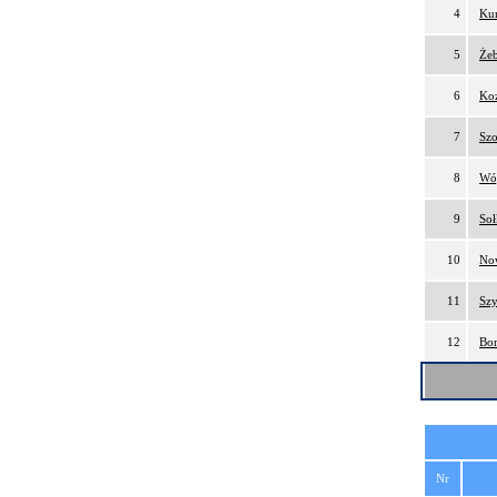
4
Kur
5
Żeb
6
Koz
7
Szo
8
Wój
9
Soł
10
No
11
Sz
12
Bom
Nr