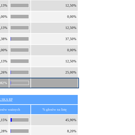
,13%
12,50%
,00%
0,00%
,13%
12,50%
,38%
37,50%
,00%
0,00%
,13%
12,50%
,26%
25,00%
,02%
SKA RP
osów ważnych
% głosów na listę
,15%
45,90%
,28%
8,20%