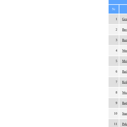
Nr
1
Grz
2
Ber
3
Rum
4
Wen
5
Mró
6
Baś
7
Kró
8
Woź
9
Rąż
10
Sta
11
Pęk