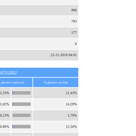
960
783
177
6
22-11-2010 04:01
ATYCZNEJ
 głosów ważnych
% głosów na listę
1,53%
21,43%
1,02%
14,29%
0,13%
1,79%
0,89%
12,50%