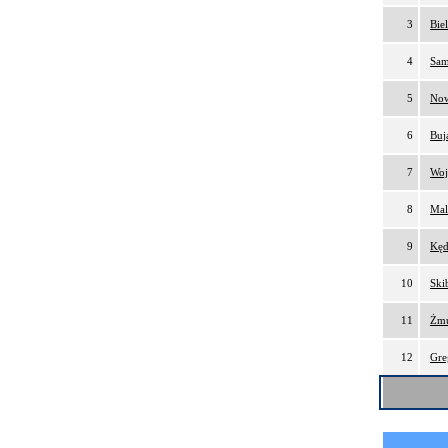
3
Bie
4
Sam
5
Now
6
Buj
7
Woj
8
Mal
9
Kęd
10
Ski
11
Żmu
12
Gre