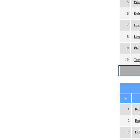
5
Pió
6
Bob
7
Gud
8
Les
9
Plu
10
Tom
Nr
1
Ko
2
Bog
3
Do