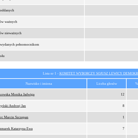
t oddanych
sów ważnych
sów nieważnych
t wydanych pełnomocnikom
ołu
Lista nr 1 -
KOMITET WYBORCZY SOJUSZ LEWICY DEMOKR
Nazwisko i imiona
Liczba głosów
%
tkowska Monika Jadwiga
12
zyński Andrzej Jan
8
orc Marcin Szczepan
1
zmarek Katarzyna Ewa
7