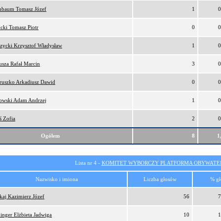
nbaum Tomasz Józef
1
0
cki Tomasz Piotr
0
0
zycki Krzysztof Władysław
1
0
sza Rafał Marcin
3
0
ruszko Arkadiusz Dawid
0
0
owski Adam Andrzej
1
0
ś Zofia
2
0
Ogółem
8
1
Lista nr 4 -
KOMITET WYBORCZY PLATFORMA OBYWATEL
Nazwisko i imiona
Liczba głosów
% gł
kaj Kazimierz Józef
56
7
inger Elżbieta Jadwiga
10
1