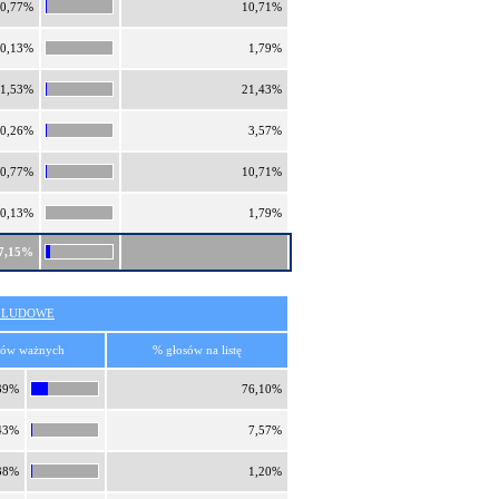
0,77%
10,71%
0,13%
1,79%
1,53%
21,43%
0,26%
3,57%
0,77%
10,71%
0,13%
1,79%
7,15%
O LUDOWE
sów ważnych
% głosów na listę
39%
76,10%
43%
7,57%
38%
1,20%