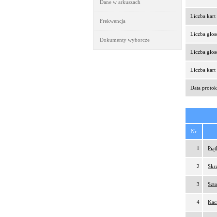
Dane w arkuszach
Liczba kar
Frekwencja
Liczba gło
Dokumenty wyborcze
Liczba gło
Liczba kar
Data protok
Nr
1
Pią
2
Skr
3
Szt
4
Kac