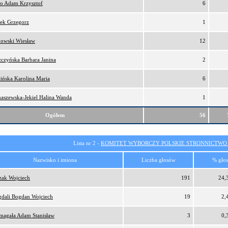
ro Adam Krzysztof
6
ek Grzegorz
1
owski Wiesław
12
zczyńska Barbara Janina
2
cińska Karolina Maria
6
aszewska-Jekiel Halina Wanda
1
Ogółem
56
Lista nr 2 -
KOMITET WYBORCZY POLSKIE STRONNICTW
Nazwisko i imiona
Liczba głosów
% gło
zak Wojciech
191
24,
dali Bogdan Wojciech
19
2,
magała Adam Stanisław
3
0,