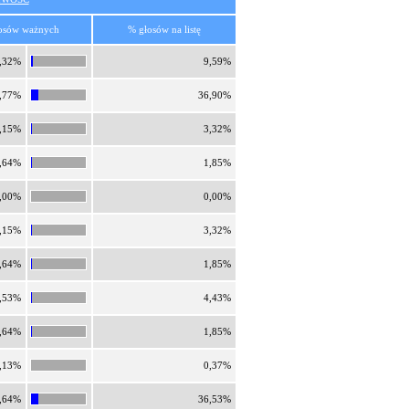
osów ważnych
% głosów na listę
,32%
9,59%
,77%
36,90%
,15%
3,32%
,64%
1,85%
,00%
0,00%
,15%
3,32%
,64%
1,85%
,53%
4,43%
,64%
1,85%
,13%
0,37%
,64%
36,53%