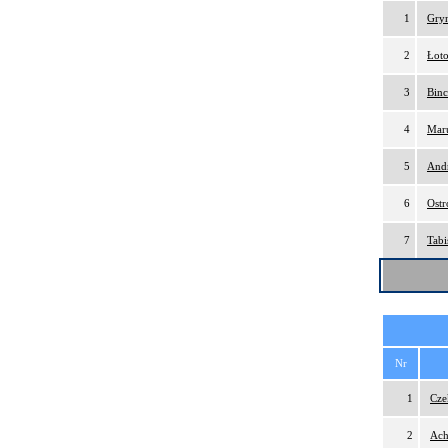
1
Gry
2
Łoto
3
Binc
4
Maru
5
And
6
Ostr
7
Tabi
Nr
1
Cze
2
Ach