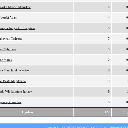
lówka Marcin Stanisław
4
0
borski Adam
4
0
oryta Krzysztof Krzysław
5
0
akowski Tadeusz
7
0
as Zbigniew
5
0
ec Marek
2
0
ra Franciszek Wiesław
3
0
ba Beata Magdalena
13
1
da Włodzimierz Ignacy
8
1
gorczyk Wacław
5
0
Ogółem
122
15
Lista nr 5 -
KOMITET WYBORCZY PRAWO I SPRAWIEDL