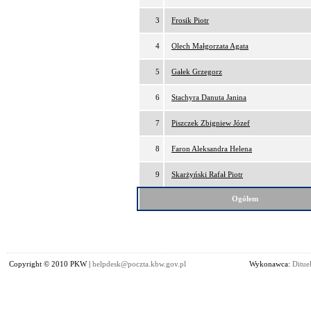
3
Frosik Piotr
4
Olech Małgorzata Agata
5
Gałek Grzegorz
6
Stachyra Danuta Janina
7
Piszczek Zbigniew Józef
8
Faron Aleksandra Helena
9
Skarżyński Rafał Piotr
Ogółem
Copyright © 2010 PKW |
helpdesk@poczta.kbw.gov.pl
Wykonawca:
Dituel