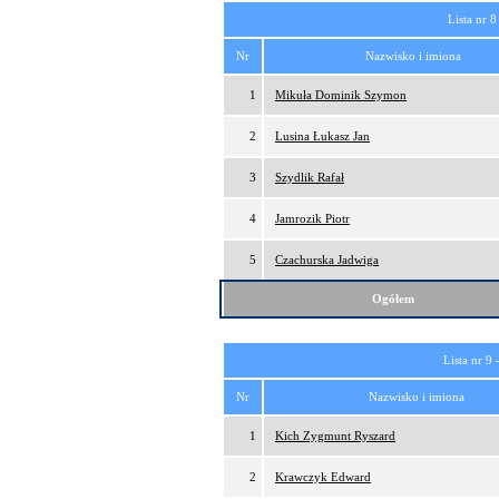
Lista nr 8
Nr
Nazwisko i imiona
1
Mikuła Dominik Szymon
2
Lusina Łukasz Jan
3
Szydlik Rafał
4
Jamrozik Piotr
5
Czachurska Jadwiga
Ogółem
Lista nr 9 
Nr
Nazwisko i imiona
1
Kich Zygmunt Ryszard
2
Krawczyk Edward