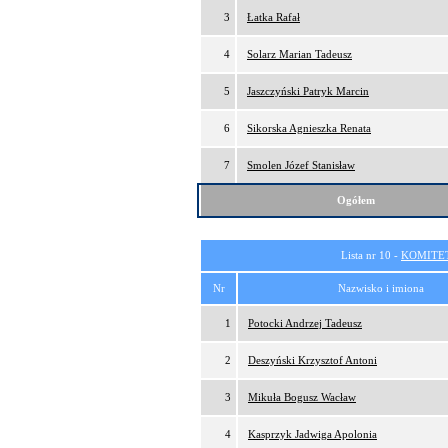
3
Łatka Rafał
4
Solarz Marian Tadeusz
5
Jaszczyński Patryk Marcin
6
Sikorska Agnieszka Renata
7
Smolen Józef Stanisław
Ogółem
Lista nr 10 -
KOMITE
Nr
Nazwisko i imiona
1
Potocki Andrzej Tadeusz
2
Deszyński Krzysztof Antoni
3
Mikuła Bogusz Wacław
4
Kasprzyk Jadwiga Apolonia