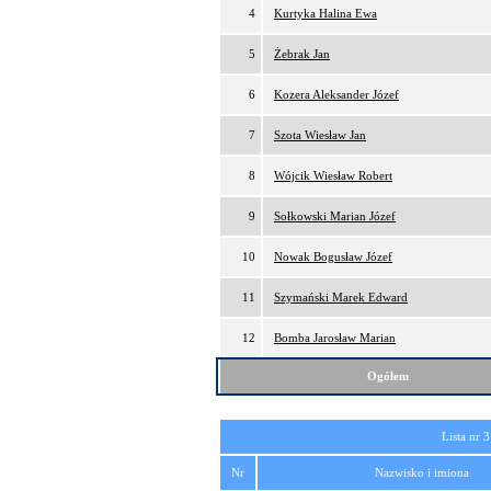
4
Kurtyka Halina Ewa
5
Żebrak Jan
6
Kozera Aleksander Józef
7
Szota Wiesław Jan
8
Wójcik Wiesław Robert
9
Sołkowski Marian Józef
10
Nowak Bogusław Józef
11
Szymański Marek Edward
12
Bomba Jarosław Marian
Ogółem
Lista nr 3
Nr
Nazwisko i imiona