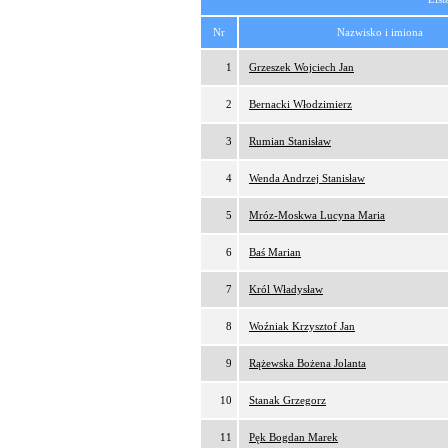
Nr
Nazwisko i imiona
1
Grzeszek Wojciech Jan
2
Bernacki Włodzimierz
3
Rumian Stanisław
4
Wenda Andrzej Stanisław
5
Mróz-Moskwa Lucyna Maria
6
Baś Marian
7
Król Władysław
8
Woźniak Krzysztof Jan
9
Rążewska Bożena Jolanta
10
Stanak Grzegorz
11
Pęk Bogdan Marek