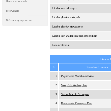
Dane w arkuszach
Liczba kart oddanych
Frekwencja
Liczba głosów ważnych
Dokumenty wyborcze
Liczba głosów nieważnych
Liczba kart wydanych pełnomocnikom
Data protokołu
Lista nr 
Nr
Nazwisko i imiona
1
Piątkowska Monika Jadwiga
2
Skrzyński Andrzej Jan
3
Sztorc Marcin Szczepan
4
Kaczmarek Katarzyna Ewa