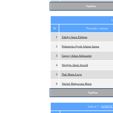
Ogółem
L
Nr
Nazwisko i imiona
1
Zabdyr Anna Elżbieta
2
Połaniecka-Syrek Jolanta Janina
3
Gajewy Adam Aleksander
4
Wojdyło Jakub Arnold
5
Flak Marta Łucja
6
Wachel Małgorzata Maria
Ogółem
Lista nr 7 -
KOMITE