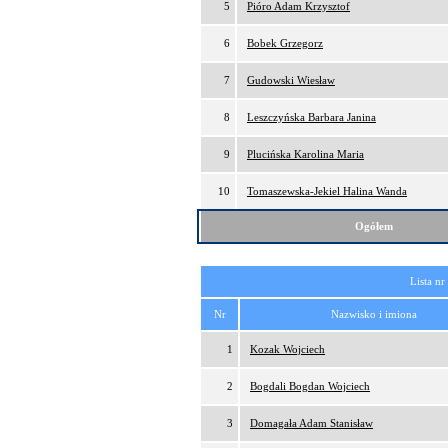
5
Pióro Adam Krzysztof
6
Bobek Grzegorz
7
Gudowski Wiesław
8
Leszczyńska Barbara Janina
9
Plucińska Karolina Maria
10
Tomaszewska-Jekiel Halina Wanda
Ogółem
Lista nr
Nr
Nazwisko i imiona
1
Kozak Wojciech
2
Bogdali Bogdan Wojciech
3
Domagała Adam Stanisław