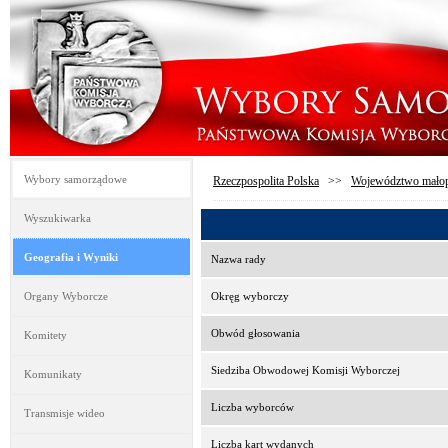
Wybory samorządowe
Rzeczpospolita Polska
>>
Województwo małop
Wyszukiwarka
Geografia i Wyniki
Nazwa rady
Organy Wyborcze
Okręg wyborczy
Obwód głosowania
Komitety
Siedziba Obwodowej Komisji Wyborczej
Komunikaty
Liczba wyborców
Transmisje wideo
Liczba kart wydanych