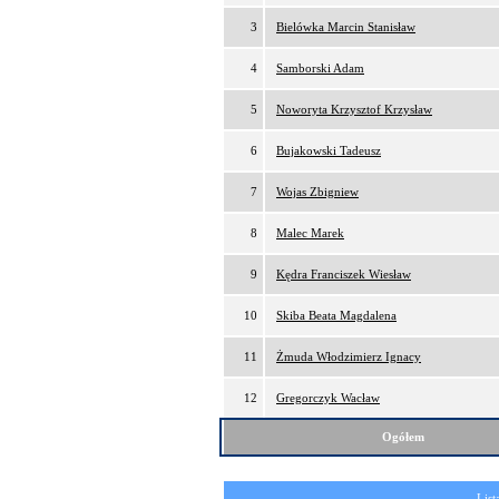
3
Bielówka Marcin Stanisław
4
Samborski Adam
5
Noworyta Krzysztof Krzysław
6
Bujakowski Tadeusz
7
Wojas Zbigniew
8
Malec Marek
9
Kędra Franciszek Wiesław
10
Skiba Beata Magdalena
11
Żmuda Włodzimierz Ignacy
12
Gregorczyk Wacław
Ogółem
List