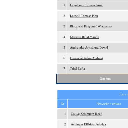
1
Grynbaum Tomasz Józef
2
Łotocki Tomasz Piotr
3
Binczycki Krzysztof Władysław
4
Marusza Rafał Marcin
5
Andruszko Arkadiusz Dawid
6
Ostrowski Adam Andrzej
7
Tabiś Zofia
Ogółem
Lista 
Nr
Nazwisko i imiona
1
Czekaj Kazimierz Józef
2
Achinger Elżbieta Jadwiga