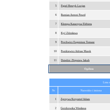
5
Figiel Henryk Lucjan
6
Rumian Antoni Paweł
7
Klempa Katarzyna Elżbieta
8
Kyć Zdzisława
9
Prochwicz Eugeniusz Tomasz
10
Ponikiewicz Adrian Marek
11
Dziedzic Zbigniew Jakub
Ogółem
Lista 
Nr
Nazwisko i imiona
1
Zgrzywa Krzysztof Adam
2
Gorzkowska Wiesława