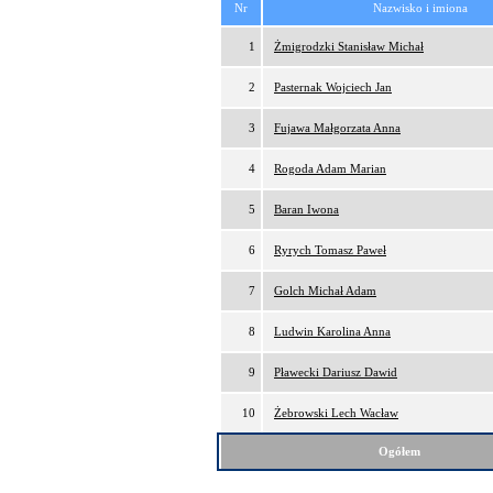
Nr
Nazwisko i imiona
1
Żmigrodzki Stanisław Michał
2
Pasternak Wojciech Jan
3
Fujawa Małgorzata Anna
4
Rogoda Adam Marian
5
Baran Iwona
6
Ryrych Tomasz Paweł
7
Golch Michał Adam
8
Ludwin Karolina Anna
9
Pławecki Dariusz Dawid
10
Żebrowski Lech Wacław
Ogółem