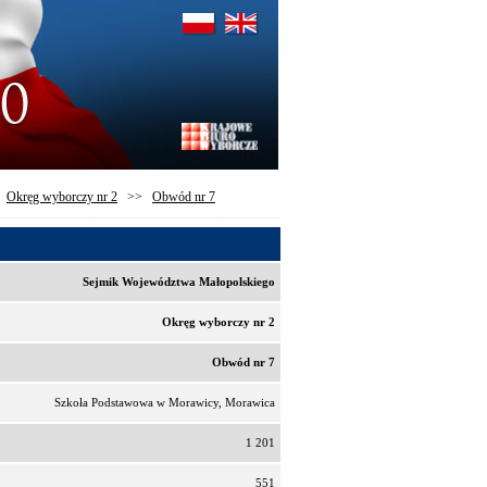
>
Okręg wyborczy nr 2
>>
Obwód nr 7
Sejmik Województwa Małopolskiego
Okręg wyborczy nr 2
Obwód nr 7
Szkoła Podstawowa w Morawicy, Morawica
1 201
551