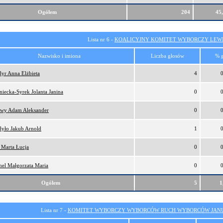
Ogółem
204
45
Lista nr 6 -
KOALICYJNY KOMITET WYBORCZY LEW
Nazwisko i imiona
Liczba głosów
% 
yr Anna Elżbieta
4
niecka-Syrek Jolanta Janina
0
ewy Adam Aleksander
0
yło Jakub Arnold
1
 Marta Łucja
0
el Małgorzata Maria
0
Ogółem
5
1
Lista nr 7 -
KOMITET WYBORCZY WYBORCÓW RUCH WYBORCÓW JANU