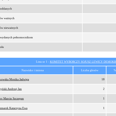
t oddanych
sów ważnych
sów nieważnych
t wydanych pełnomocnikom
ołu
Lista nr 1 -
KOMITET WYBORCZY SOJUSZ LEWICY DEMOKR
Nazwisko i imiona
Liczba głosów
%
tkowska Monika Jadwiga
18
zyński Andrzej Jan
2
orc Marcin Szczepan
1
zmarek Katarzyna Ewa
1