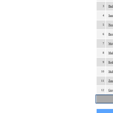
3
Bie
4
Sam
5
Now
6
Buj
7
Woj
8
Mal
9
Kęd
10
Ski
11
Żmu
12
Gre