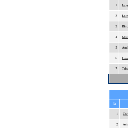
1
Gry
2
Łoto
3
Binc
4
Maru
5
And
6
Ostr
7
Tabi
Nr
1
Cze
2
Ach