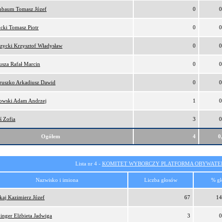
nbaum Tomasz Józef
0
0
cki Tomasz Piotr
0
0
zycki Krzysztof Władysław
0
0
sza Rafał Marcin
0
0
ruszko Arkadiusz Dawid
0
0
owski Adam Andrzej
1
0
ś Zofia
3
0
Ogółem
4
0
Lista nr 4 -
KOMITET WYBORCZY PLATFORMA OBYWATEL
Nazwisko i imiona
Liczba głosów
% gł
kaj Kazimierz Józef
67
14
inger Elżbieta Jadwiga
3
0