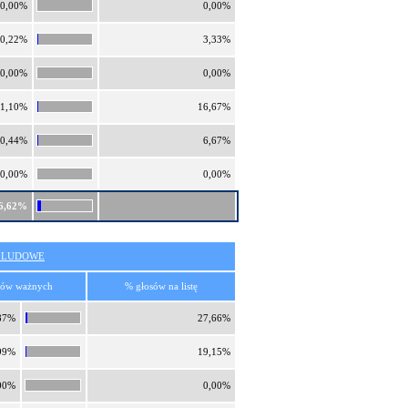
0,00%
0,00%
0,22%
3,33%
0,00%
0,00%
1,10%
16,67%
0,44%
6,67%
0,00%
0,00%
6,62%
O LUDOWE
sów ważnych
% głosów na listę
87%
27,66%
99%
19,15%
00%
0,00%