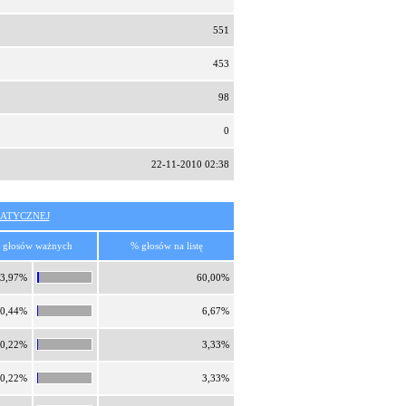
551
453
98
0
22-11-2010 02:38
ATYCZNEJ
 głosów ważnych
% głosów na listę
3,97%
60,00%
0,44%
6,67%
0,22%
3,33%
0,22%
3,33%