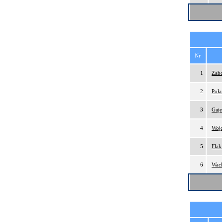
Nr
1
Zabd
2
Poła
3
Gaj
4
Wojd
5
Flak
6
Wach