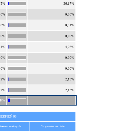
75%
36,17%
00%
0,00%
88%
8,51%
00%
0,00%
44%
4,26%
00%
0,00%
00%
0,00%
22%
2,13%
22%
2,13%
38%
ERPIEŃ 80
łosów ważnych
% głosów na listę