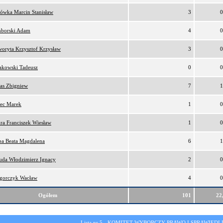
lówka Marcin Stanisław
3
0
borski Adam
4
0
oryta Krzysztof Krzysław
3
0
akowski Tadeusz
0
0
as Zbigniew
7
1
ec Marek
1
0
ra Franciszek Wiesław
1
0
ba Beata Magdalena
6
1
da Włodzimierz Ignacy
2
0
gorczyk Wacław
4
0
Ogółem
101
22
Lista nr 5 -
KOMITET WYBORCZY PRAWO I SPRAWIEDL