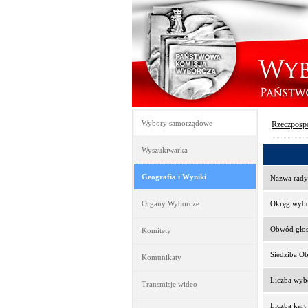
Wybory samorządowe
Rzeczpospo
Wyszukiwarka
Geografia i Wyniki
Nazwa rady
Organy Wyborcze
Okręg wyb
Obwód gło
Komitety
Siedziba O
Komunikaty
Liczba wy
Transmisje wideo
Liczba kar