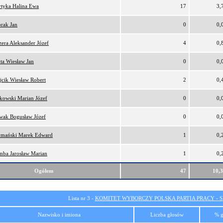
tyka Halina Ewa
17
3,
rak Jan
0
0,
era Aleksander Józef
4
0,
ta Wiesław Jan
0
0,
cik Wiesław Robert
2
0,
kowski Marian Józef
0
0,
wak Bogusław Józef
0
0,
ymański Marek Edward
1
0,
ba Jarosław Marian
1
0,
Ogółem
47
10,
Lista nr 3 -
KOMITET WYBORCZY POLSKA PARTIA PRACY - SI
Nazwisko i imiona
Liczba głosów
% g