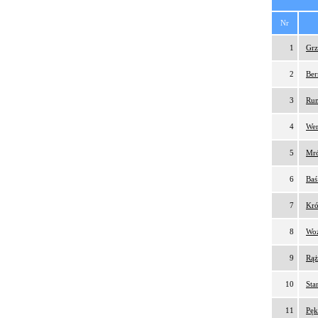
Nr
1
Grz
2
Ber
3
Rum
4
Wen
5
Mró
6
Baś
7
Kró
8
Woź
9
Rąż
10
Sta
11
Pęk