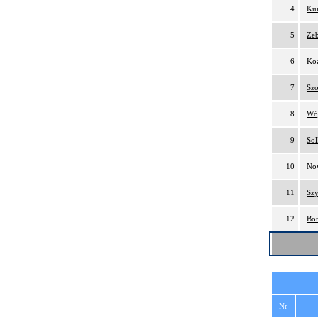
4
Kur
5
Żeb
6
Koz
7
Szo
8
Wój
9
Soł
10
No
11
Sz
12
Bom
Nr