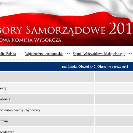
lita Polska
>>
Województwo małopolskie
>>
Sejmik Województwa Małopolskiego
>
gm. Liszki, Obwód nr 7, Okręg wyborczy nr 2
orczy
sowania
bwodowej Komisji Wyborczej
borców
t wydanych