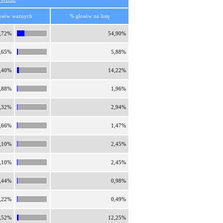
osów ważnych
% głosów na listę
,72%
54,90%
,65%
5,88%
,40%
14,22%
,88%
1,96%
,32%
2,94%
,66%
1,47%
,10%
2,45%
,10%
2,45%
,44%
0,98%
,22%
0,49%
,52%
12,25%