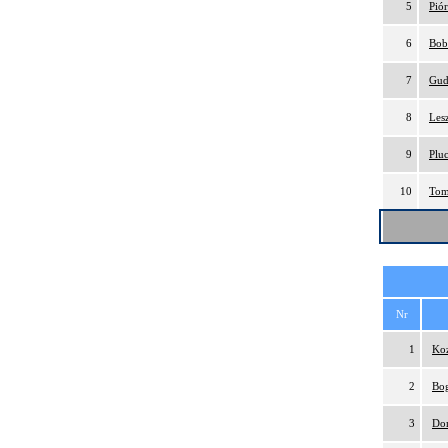
5
Pió
6
Bob
7
Gud
8
Les
9
Plu
10
Tom
Nr
1
Ko
2
Bog
3
Do