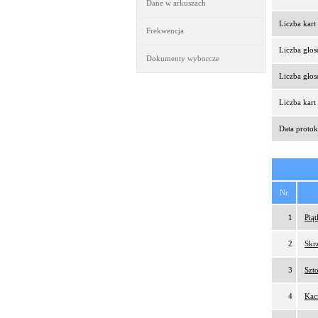
Dane w arkuszach
Liczba kar
Frekwencja
Liczba gło
Dokumenty wyborcze
Liczba gło
Liczba kar
Data protok
Nr
1
Pią
2
Skr
3
Szt
4
Kac