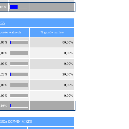
,03%
ICA
głosów ważnych
% głosów na listę
0,88%
80,00%
0,00%
0,00%
0,00%
0,00%
0,22%
20,00%
0,00%
0,00%
0,00%
0,00%
,10%
SZA KORWIN-MIKKE