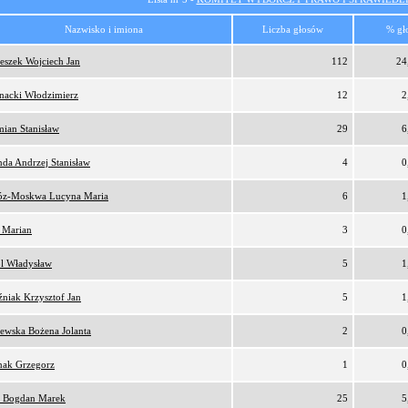
Nazwisko i imiona
Liczba głosów
% gł
eszek Wojciech Jan
112
24
nacki Włodzimierz
12
2
ian Stanisław
29
6
da Andrzej Stanisław
4
0
z-Moskwa Lucyna Maria
6
1
 Marian
3
0
l Władysław
5
1
niak Krzysztof Jan
5
1
ewska Bożena Jolanta
2
0
nak Grzegorz
1
0
 Bogdan Marek
25
5