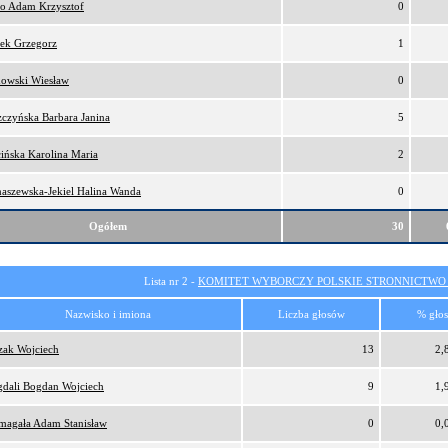
ro Adam Krzysztof
0
ek Grzegorz
1
owski Wiesław
0
zczyńska Barbara Janina
5
cińska Karolina Maria
2
aszewska-Jekiel Halina Wanda
0
Ogółem
30
Lista nr 2 -
KOMITET WYBORCZY POLSKIE STRONNICTW
Nazwisko i imiona
Liczba głosów
% gło
zak Wojciech
13
2,
dali Bogdan Wojciech
9
1,
magała Adam Stanisław
0
0,