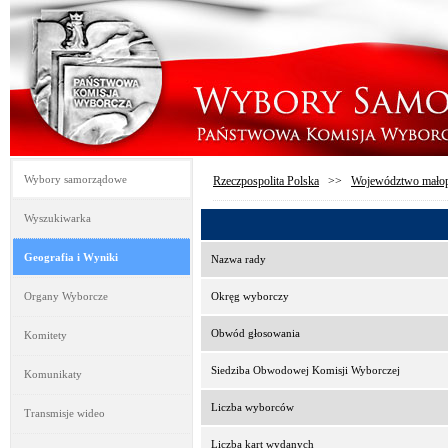
Wybory samorządowe
Rzeczpospolita Polska
>>
Województwo małop
Wyszukiwarka
Geografia i Wyniki
Nazwa rady
Organy Wyborcze
Okręg wyborczy
Obwód głosowania
Komitety
Siedziba Obwodowej Komisji Wyborczej
Komunikaty
Liczba wyborców
Transmisje wideo
Liczba kart wydanych