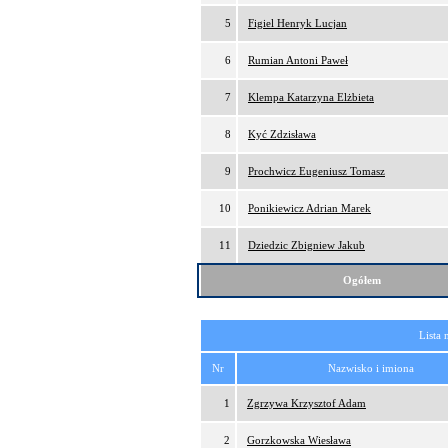
5
Figiel Henryk Lucjan
6
Rumian Antoni Paweł
7
Klempa Katarzyna Elżbieta
8
Kyć Zdzisława
9
Prochwicz Eugeniusz Tomasz
10
Ponikiewicz Adrian Marek
11
Dziedzic Zbigniew Jakub
Ogółem
Lista 
Nr
Nazwisko i imiona
1
Zgrzywa Krzysztof Adam
2
Gorzkowska Wiesława