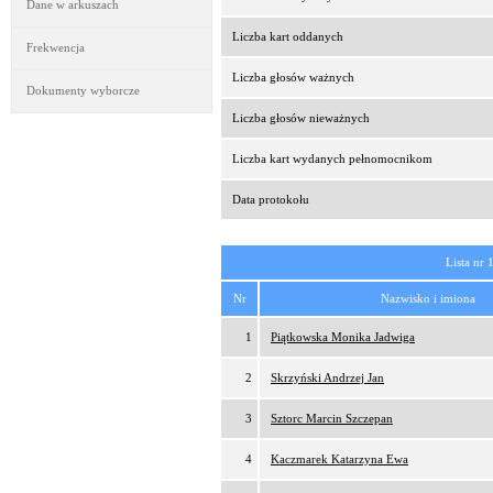
Dane w arkuszach
Liczba kart oddanych
Frekwencja
Liczba głosów ważnych
Dokumenty wyborcze
Liczba głosów nieważnych
Liczba kart wydanych pełnomocnikom
Data protokołu
Lista nr 
Nr
Nazwisko i imiona
1
Piątkowska Monika Jadwiga
2
Skrzyński Andrzej Jan
3
Sztorc Marcin Szczepan
4
Kaczmarek Katarzyna Ewa