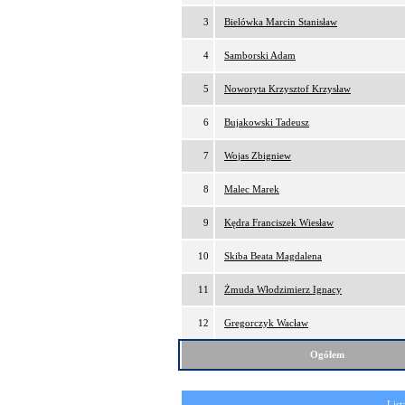
3
Bielówka Marcin Stanisław
4
Samborski Adam
5
Noworyta Krzysztof Krzysław
6
Bujakowski Tadeusz
7
Wojas Zbigniew
8
Malec Marek
9
Kędra Franciszek Wiesław
10
Skiba Beata Magdalena
11
Żmuda Włodzimierz Ignacy
12
Gregorczyk Wacław
Ogółem
List