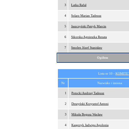
3
Łatka Rafał
4
Solarz Marian Tadeusz
5
Jaszczyński Patryk Marcin
6
Sikorska Agnieszka Renata
7
Smolen Józef Stanisław
Ogółem
Lista nr 10 -
KOMITE
Nr
Nazwisko i imiona
1
Potocki Andrzej Tadeusz
2
Deszyński Krzysztof Antoni
3
Mikuła Bogusz Wacław
4
Kasprzyk Jadwiga Apolonia