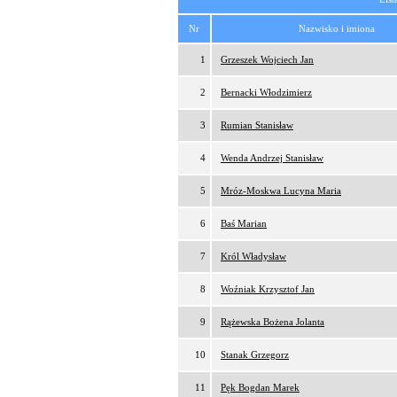
Nr
Nazwisko i imiona
1
Grzeszek Wojciech Jan
2
Bernacki Włodzimierz
3
Rumian Stanisław
4
Wenda Andrzej Stanisław
5
Mróz-Moskwa Lucyna Maria
6
Baś Marian
7
Król Władysław
8
Woźniak Krzysztof Jan
9
Rążewska Bożena Jolanta
10
Stanak Grzegorz
11
Pęk Bogdan Marek