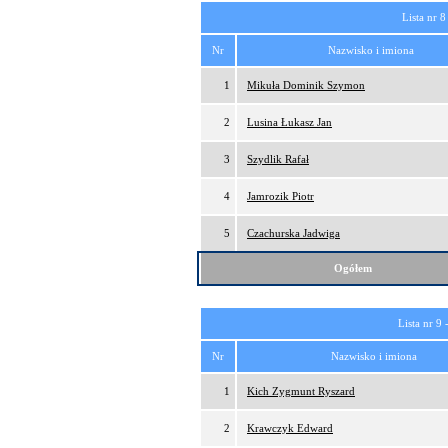
Lista nr 8
Nr
Nazwisko i imiona
1
Mikuła Dominik Szymon
2
Lusina Łukasz Jan
3
Szydlik Rafał
4
Jamrozik Piotr
5
Czachurska Jadwiga
Ogółem
Lista nr 9 
Nr
Nazwisko i imiona
1
Kich Zygmunt Ryszard
2
Krawczyk Edward