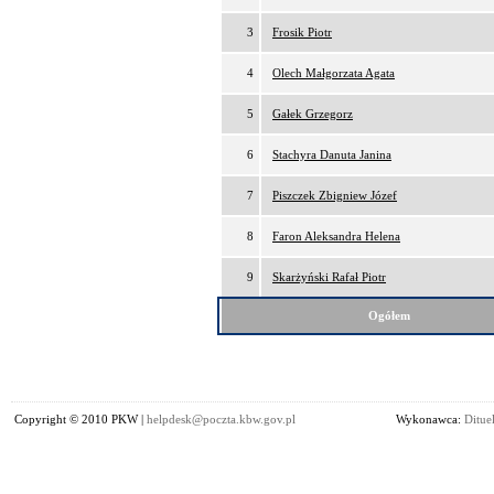
3
Frosik Piotr
4
Olech Małgorzata Agata
5
Gałek Grzegorz
6
Stachyra Danuta Janina
7
Piszczek Zbigniew Józef
8
Faron Aleksandra Helena
9
Skarżyński Rafał Piotr
Ogółem
Copyright © 2010 PKW |
helpdesk@poczta.kbw.gov.pl
Wykonawca:
Dituel