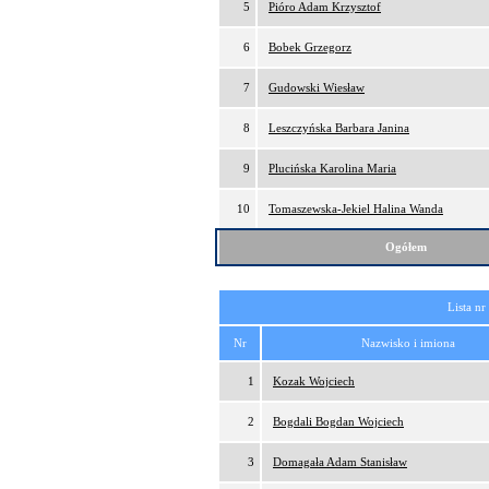
5
Pióro Adam Krzysztof
6
Bobek Grzegorz
7
Gudowski Wiesław
8
Leszczyńska Barbara Janina
9
Plucińska Karolina Maria
10
Tomaszewska-Jekiel Halina Wanda
Ogółem
Lista nr
Nr
Nazwisko i imiona
1
Kozak Wojciech
2
Bogdali Bogdan Wojciech
3
Domagała Adam Stanisław