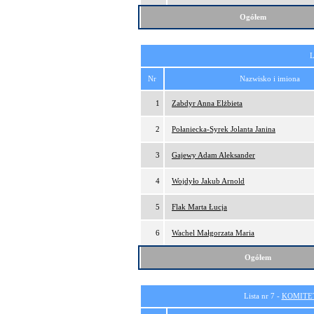
Ogółem
L
Nr
Nazwisko i imiona
1
Zabdyr Anna Elżbieta
2
Połaniecka-Syrek Jolanta Janina
3
Gajewy Adam Aleksander
4
Wojdyło Jakub Arnold
5
Flak Marta Łucja
6
Wachel Małgorzata Maria
Ogółem
Lista nr 7 -
KOMITE