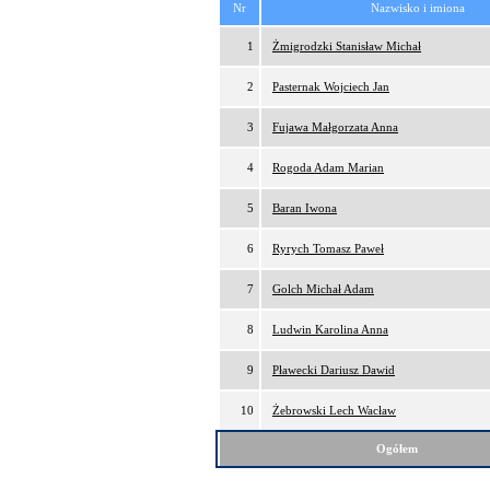
Nr
Nazwisko i imiona
1
Żmigrodzki Stanisław Michał
2
Pasternak Wojciech Jan
3
Fujawa Małgorzata Anna
4
Rogoda Adam Marian
5
Baran Iwona
6
Ryrych Tomasz Paweł
7
Golch Michał Adam
8
Ludwin Karolina Anna
9
Pławecki Dariusz Dawid
10
Żebrowski Lech Wacław
Ogółem