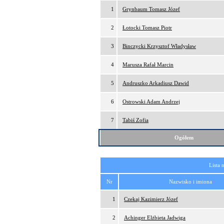
1
Grynbaum Tomasz Józef
2
Łotocki Tomasz Piotr
3
Binczycki Krzysztof Władysław
4
Marusza Rafał Marcin
5
Andruszko Arkadiusz Dawid
6
Ostrowski Adam Andrzej
7
Tabiś Zofia
Ogółem
Lista 
Nr
Nazwisko i imiona
1
Czekaj Kazimierz Józef
2
Achinger Elżbieta Jadwiga