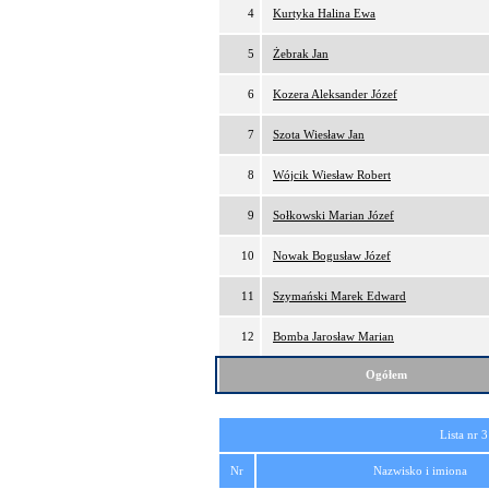
4
Kurtyka Halina Ewa
5
Żebrak Jan
6
Kozera Aleksander Józef
7
Szota Wiesław Jan
8
Wójcik Wiesław Robert
9
Sołkowski Marian Józef
10
Nowak Bogusław Józef
11
Szymański Marek Edward
12
Bomba Jarosław Marian
Ogółem
Lista nr 3
Nr
Nazwisko i imiona