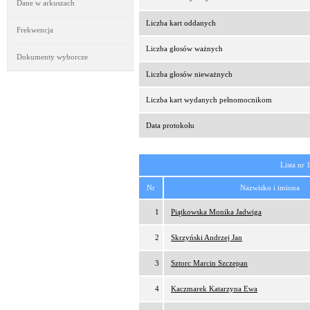
Dane w arkuszach
Liczba kart oddanych
Frekwencja
Liczba głosów ważnych
Dokumenty wyborcze
Liczba głosów nieważnych
Liczba kart wydanych pełnomocnikom
Data protokołu
Lista nr 
Nr
Nazwisko i imiona
1
Piątkowska Monika Jadwiga
2
Skrzyński Andrzej Jan
3
Sztorc Marcin Szczepan
4
Kaczmarek Katarzyna Ewa