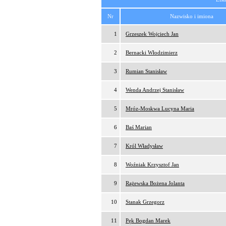
Nr
Nazwisko i imiona
1
Grzeszek Wojciech Jan
2
Bernacki Włodzimierz
3
Rumian Stanisław
4
Wenda Andrzej Stanisław
5
Mróz-Moskwa Lucyna Maria
6
Baś Marian
7
Król Władysław
8
Woźniak Krzysztof Jan
9
Rążewska Bożena Jolanta
10
Stanak Grzegorz
11
Pęk Bogdan Marek