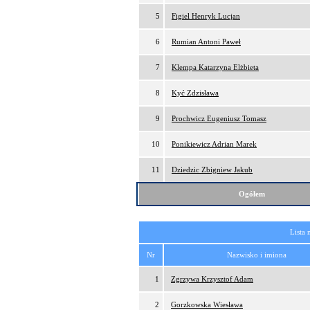
5
Figiel Henryk Lucjan
6
Rumian Antoni Paweł
7
Klempa Katarzyna Elżbieta
8
Kyć Zdzisława
9
Prochwicz Eugeniusz Tomasz
10
Ponikiewicz Adrian Marek
11
Dziedzic Zbigniew Jakub
Ogółem
Lista 
Nr
Nazwisko i imiona
1
Zgrzywa Krzysztof Adam
2
Gorzkowska Wiesława