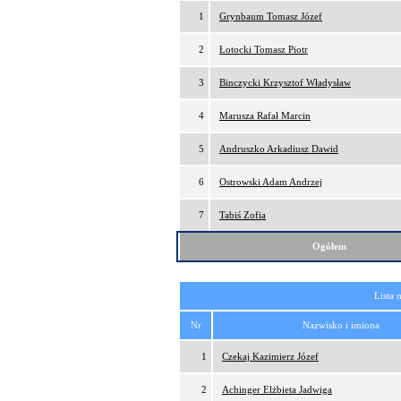
1
Grynbaum Tomasz Józef
2
Łotocki Tomasz Piotr
3
Binczycki Krzysztof Władysław
4
Marusza Rafał Marcin
5
Andruszko Arkadiusz Dawid
6
Ostrowski Adam Andrzej
7
Tabiś Zofia
Ogółem
Lista 
Nr
Nazwisko i imiona
1
Czekaj Kazimierz Józef
2
Achinger Elżbieta Jadwiga