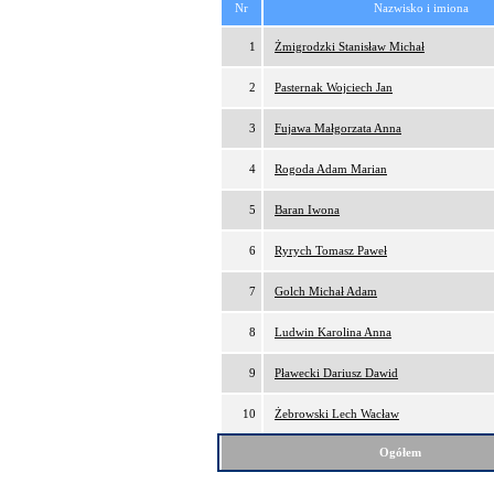
Nr
Nazwisko i imiona
1
Żmigrodzki Stanisław Michał
2
Pasternak Wojciech Jan
3
Fujawa Małgorzata Anna
4
Rogoda Adam Marian
5
Baran Iwona
6
Ryrych Tomasz Paweł
7
Golch Michał Adam
8
Ludwin Karolina Anna
9
Pławecki Dariusz Dawid
10
Żebrowski Lech Wacław
Ogółem