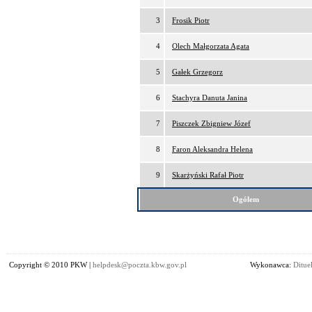
3
Frosik Piotr
4
Olech Małgorzata Agata
5
Gałek Grzegorz
6
Stachyra Danuta Janina
7
Piszczek Zbigniew Józef
8
Faron Aleksandra Helena
9
Skarżyński Rafał Piotr
Ogółem
Copyright © 2010 PKW |
helpdesk@poczta.kbw.gov.pl
Wykonawca:
Dituel