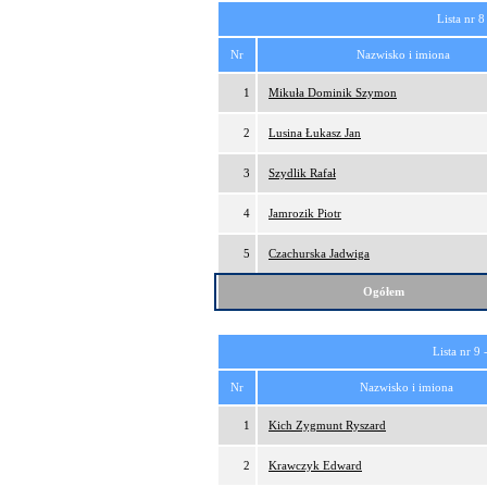
Lista nr 8
Nr
Nazwisko i imiona
1
Mikuła Dominik Szymon
2
Lusina Łukasz Jan
3
Szydlik Rafał
4
Jamrozik Piotr
5
Czachurska Jadwiga
Ogółem
Lista nr 9 
Nr
Nazwisko i imiona
1
Kich Zygmunt Ryszard
2
Krawczyk Edward