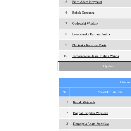
5
Pióro Adam Krzysztof
6
Bobek Grzegorz
7
Gudowski Wiesław
8
Leszczyńska Barbara Janina
9
Plucińska Karolina Maria
10
Tomaszewska-Jekiel Halina Wanda
Ogółem
Lista nr
Nr
Nazwisko i imiona
1
Kozak Wojciech
2
Bogdali Bogdan Wojciech
3
Domagała Adam Stanisław