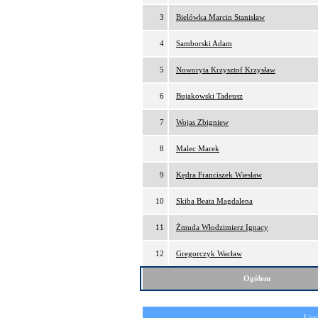
3
Bielówka Marcin Stanisław
4
Samborski Adam
5
Noworyta Krzysztof Krzysław
6
Bujakowski Tadeusz
7
Wojas Zbigniew
8
Malec Marek
9
Kędra Franciszek Wiesław
10
Skiba Beata Magdalena
11
Żmuda Włodzimierz Ignacy
12
Gregorczyk Wacław
Ogółem
List