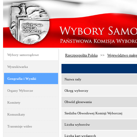
Wybory samorządowe
Rzeczpospolita Polska
>>
Województwo małop
Wyszukiwarka
Geografia i Wyniki
Nazwa rady
Organy Wyborcze
Okręg wyborczy
Obwód głosowania
Komitety
Siedziba Obwodowej Komisji Wyborczej
Komunikaty
Liczba wyborców
Transmisje wideo
Liczba kart wydanych