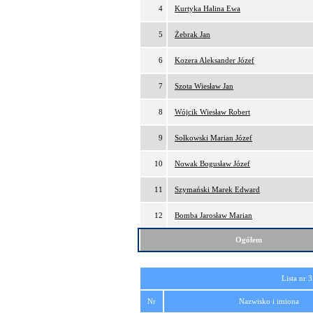
4
Kurtyka Halina Ewa
5
Żebrak Jan
6
Kozera Aleksander Józef
7
Szota Wiesław Jan
8
Wójcik Wiesław Robert
9
Sołkowski Marian Józef
10
Nowak Bogusław Józef
11
Szymański Marek Edward
12
Bomba Jarosław Marian
Ogółem
Lista nr 3
Nr
Nazwisko i imiona