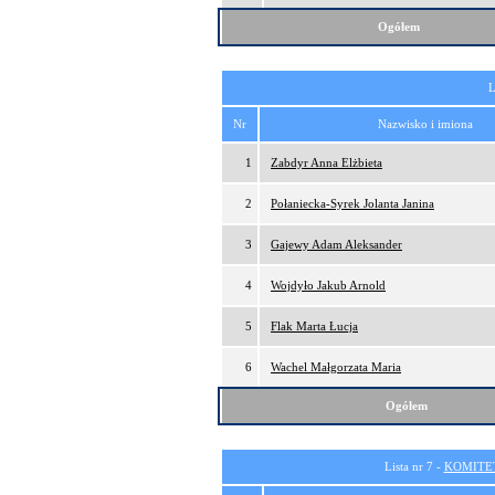
Ogółem
L
Nr
Nazwisko i imiona
1
Zabdyr Anna Elżbieta
2
Połaniecka-Syrek Jolanta Janina
3
Gajewy Adam Aleksander
4
Wojdyło Jakub Arnold
5
Flak Marta Łucja
6
Wachel Małgorzata Maria
Ogółem
Lista nr 7 -
KOMITE