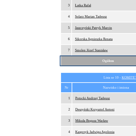
3
Łatka Rafał
4
Solarz Marian Tadeusz
5
Jaszczyński Patryk Marcin
6
Sikorska Agnieszka Renata
7
Smolen Józef Stanisław
Ogółem
Lista nr 10 -
KOMITE
Nr
Nazwisko i imiona
1
Potocki Andrzej Tadeusz
2
Deszyński Krzysztof Antoni
3
Mikuła Bogusz Wacław
4
Kasprzyk Jadwiga Apolonia