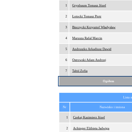
1
Grynbaum Tomasz Józef
2
Łotocki Tomasz Piotr
3
Binczycki Krzysztof Władysław
4
Marusza Rafał Marcin
5
Andruszko Arkadiusz Dawid
6
Ostrowski Adam Andrzej
7
Tabiś Zofia
Ogółem
Lista 
Nr
Nazwisko i imiona
1
Czekaj Kazimierz Józef
2
Achinger Elżbieta Jadwiga