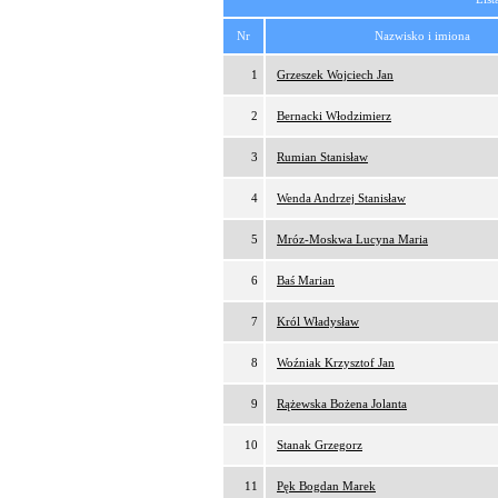
Nr
Nazwisko i imiona
1
Grzeszek Wojciech Jan
2
Bernacki Włodzimierz
3
Rumian Stanisław
4
Wenda Andrzej Stanisław
5
Mróz-Moskwa Lucyna Maria
6
Baś Marian
7
Król Władysław
8
Woźniak Krzysztof Jan
9
Rążewska Bożena Jolanta
10
Stanak Grzegorz
11
Pęk Bogdan Marek