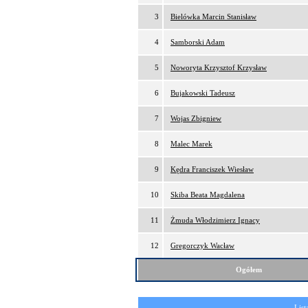
3
Bielówka Marcin Stanisław
4
Samborski Adam
5
Noworyta Krzysztof Krzysław
6
Bujakowski Tadeusz
7
Wojas Zbigniew
8
Malec Marek
9
Kędra Franciszek Wiesław
10
Skiba Beata Magdalena
11
Żmuda Włodzimierz Ignacy
12
Gregorczyk Wacław
Ogółem
List