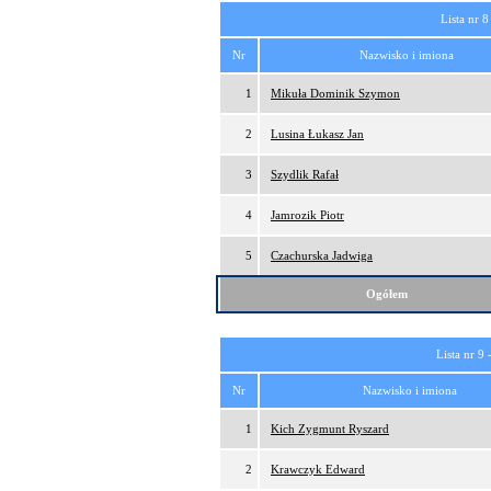
Lista nr 8
Nr
Nazwisko i imiona
1
Mikuła Dominik Szymon
2
Lusina Łukasz Jan
3
Szydlik Rafał
4
Jamrozik Piotr
5
Czachurska Jadwiga
Ogółem
Lista nr 9 
Nr
Nazwisko i imiona
1
Kich Zygmunt Ryszard
2
Krawczyk Edward