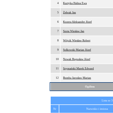
4
Kurtyka Halina Ewa
5
Żebrak Jan
6
Kozera Aleksander Józef
7
Szota Wiesław Jan
8
Wójcik Wiesław Robert
9
Sołkowski Marian Józef
10
Nowak Bogusław Józef
11
Szymański Marek Edward
12
Bomba Jarosław Marian
Ogółem
Lista nr 3
Nr
Nazwisko i imiona