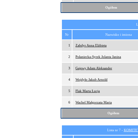
Ogółem
L
Nr
Nazwisko i imiona
1
Zabdyr Anna Elżbieta
2
Połaniecka-Syrek Jolanta Janina
3
Gajewy Adam Aleksander
4
Wojdyło Jakub Arnold
5
Flak Marta Łucja
6
Wachel Małgorzata Maria
Ogółem
Lista nr 7 -
KOMITE