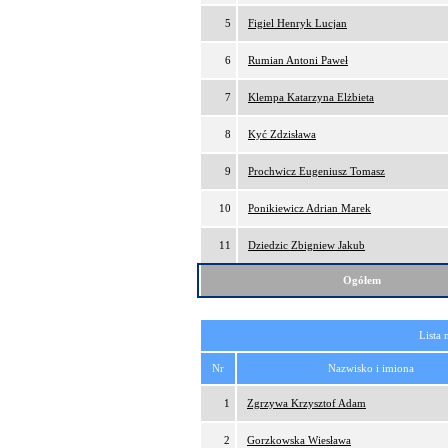
5
Figiel Henryk Lucjan
6
Rumian Antoni Paweł
7
Klempa Katarzyna Elżbieta
8
Kyć Zdzisława
9
Prochwicz Eugeniusz Tomasz
10
Ponikiewicz Adrian Marek
11
Dziedzic Zbigniew Jakub
Ogółem
Lista 
Nr
Nazwisko i imiona
1
Zgrzywa Krzysztof Adam
2
Gorzkowska Wiesława