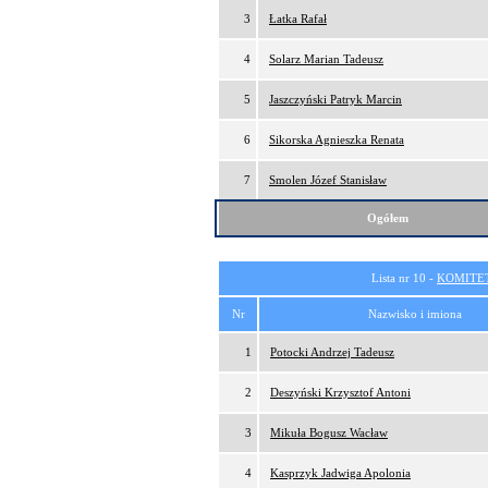
3
Łatka Rafał
4
Solarz Marian Tadeusz
5
Jaszczyński Patryk Marcin
6
Sikorska Agnieszka Renata
7
Smolen Józef Stanisław
Ogółem
Lista nr 10 -
KOMITE
Nr
Nazwisko i imiona
1
Potocki Andrzej Tadeusz
2
Deszyński Krzysztof Antoni
3
Mikuła Bogusz Wacław
4
Kasprzyk Jadwiga Apolonia