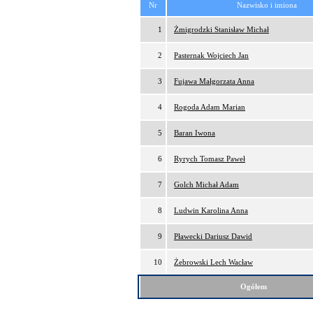
Nr
Nazwisko i imiona
1
Żmigrodzki Stanisław Michał
2
Pasternak Wojciech Jan
3
Fujawa Małgorzata Anna
4
Rogoda Adam Marian
5
Baran Iwona
6
Ryrych Tomasz Paweł
7
Golch Michał Adam
8
Ludwin Karolina Anna
9
Pławecki Dariusz Dawid
10
Żebrowski Lech Wacław
Ogółem