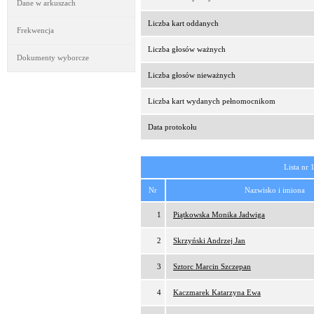
Dane w arkuszach
Liczba kart oddanych
Frekwencja
Liczba głosów ważnych
Dokumenty wyborcze
Liczba głosów nieważnych
Liczba kart wydanych pełnomocnikom
Data protokołu
Lista nr 
Nr
Nazwisko i imiona
1
Piątkowska Monika Jadwiga
2
Skrzyński Andrzej Jan
3
Sztorc Marcin Szczepan
4
Kaczmarek Katarzyna Ewa