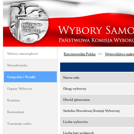
Wybory samorządowe
Rzeczpospolita Polska
>>
Województwo małop
Wyszukiwarka
Geografia i Wyniki
Nazwa rady
Organy Wyborcze
Okręg wyborczy
Obwód głosowania
Komitety
Siedziba Obwodowej Komisji Wyborczej
Komunikaty
Liczba wyborców
Transmisje wideo
Liczba kart wydanych