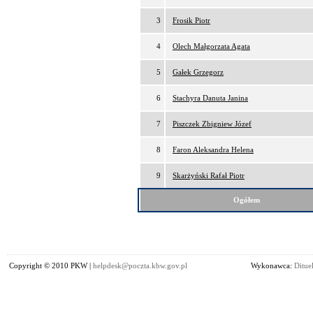
3
Frosik Piotr
4
Olech Małgorzata Agata
5
Gałek Grzegorz
6
Stachyra Danuta Janina
7
Piszczek Zbigniew Józef
8
Faron Aleksandra Helena
9
Skarżyński Rafał Piotr
Ogółem
Copyright © 2010 PKW |
helpdesk@poczta.kbw.gov.pl
Wykonawca:
Dituel