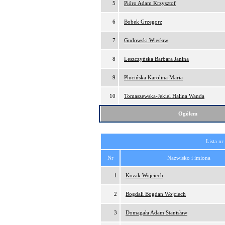
5
Pióro Adam Krzysztof
6
Bobek Grzegorz
7
Gudowski Wiesław
8
Leszczyńska Barbara Janina
9
Plucińska Karolina Maria
10
Tomaszewska-Jekiel Halina Wanda
Ogółem
Lista nr
Nr
Nazwisko i imiona
1
Kozak Wojciech
2
Bogdali Bogdan Wojciech
3
Domagała Adam Stanisław