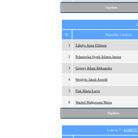
Ogółem
L
Nr
Nazwisko i imiona
1
Zabdyr Anna Elżbieta
2
Połaniecka-Syrek Jolanta Janina
3
Gajewy Adam Aleksander
4
Wojdyło Jakub Arnold
5
Flak Marta Łucja
6
Wachel Małgorzata Maria
Ogółem
Lista nr 7 -
KOMITE