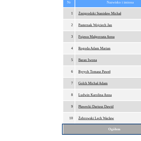
Nr
Nazwisko i imiona
1
Żmigrodzki Stanisław Michał
2
Pasternak Wojciech Jan
3
Fujawa Małgorzata Anna
4
Rogoda Adam Marian
5
Baran Iwona
6
Ryrych Tomasz Paweł
7
Golch Michał Adam
8
Ludwin Karolina Anna
9
Pławecki Dariusz Dawid
10
Żebrowski Lech Wacław
Ogółem