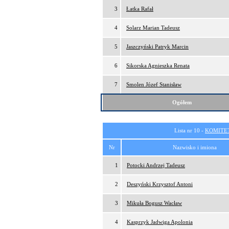
3
Łatka Rafał
4
Solarz Marian Tadeusz
5
Jaszczyński Patryk Marcin
6
Sikorska Agnieszka Renata
7
Smolen Józef Stanisław
Ogółem
Lista nr 10 -
KOMITE
Nr
Nazwisko i imiona
1
Potocki Andrzej Tadeusz
2
Deszyński Krzysztof Antoni
3
Mikuła Bogusz Wacław
4
Kasprzyk Jadwiga Apolonia