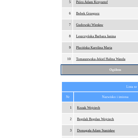
5
Pióro Adam Krzysztof
6
Bobek Grzegorz
7
Gudowski Wiesław
8
Leszczyńska Barbara Janina
9
Plucińska Karolina Maria
10
Tomaszewska-Jekiel Halina Wanda
Ogółem
Lista nr
Nr
Nazwisko i imiona
1
Kozak Wojciech
2
Bogdali Bogdan Wojciech
3
Domagała Adam Stanisław