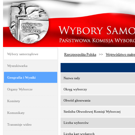
Wybory samorządowe
Rzeczpospolita Polska
>>
Województwo małop
Wyszukiwarka
Geografia i Wyniki
Nazwa rady
Organy Wyborcze
Okręg wyborczy
Obwód głosowania
Komitety
Siedziba Obwodowej Komisji Wyborczej
Komunikaty
Liczba wyborców
Transmisje wideo
Liczba kart wydanych