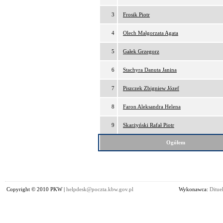
3
Frosik Piotr
4
Olech Małgorzata Agata
5
Gałek Grzegorz
6
Stachyra Danuta Janina
7
Piszczek Zbigniew Józef
8
Faron Aleksandra Helena
9
Skarżyński Rafał Piotr
Ogółem
Copyright © 2010 PKW |
helpdesk@poczta.kbw.gov.pl
Wykonawca:
Dituel