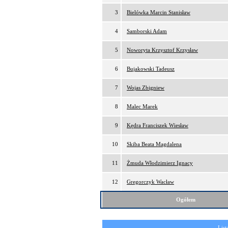
3
Bielówka Marcin Stanisław
4
Samborski Adam
5
Noworyta Krzysztof Krzysław
6
Bujakowski Tadeusz
7
Wojas Zbigniew
8
Malec Marek
9
Kędra Franciszek Wiesław
10
Skiba Beata Magdalena
11
Żmuda Włodzimierz Ignacy
12
Gregorczyk Wacław
Ogółem
List