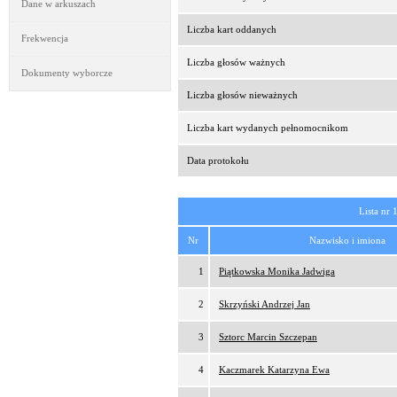
Dane w arkuszach
Liczba kart oddanych
Frekwencja
Liczba głosów ważnych
Dokumenty wyborcze
Liczba głosów nieważnych
Liczba kart wydanych pełnomocnikom
Data protokołu
Lista nr 
Nr
Nazwisko i imiona
1
Piątkowska Monika Jadwiga
2
Skrzyński Andrzej Jan
3
Sztorc Marcin Szczepan
4
Kaczmarek Katarzyna Ewa