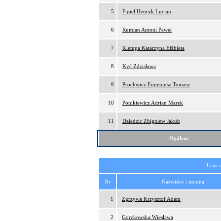
5
Figiel Henryk Lucjan
6
Rumian Antoni Paweł
7
Klempa Katarzyna Elżbieta
8
Kyć Zdzisława
9
Prochwicz Eugeniusz Tomasz
10
Ponikiewicz Adrian Marek
11
Dziedzic Zbigniew Jakub
Ogółem
Lista 
Nr
Nazwisko i imiona
1
Zgrzywa Krzysztof Adam
2
Gorzkowska Wiesława