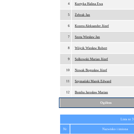
4
Kurtyka Halina Ewa
5
Żebrak Jan
6
Kozera Aleksander Józef
7
Szota Wiesław Jan
8
Wójcik Wiesław Robert
9
Sołkowski Marian Józef
10
Nowak Bogusław Józef
11
Szymański Marek Edward
12
Bomba Jarosław Marian
Ogółem
Lista nr 3
Nr
Nazwisko i imiona