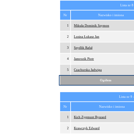
Lista nr 8
Nr
Nazwisko i imiona
1
Mikuła Dominik Szymon
2
Lusina Łukasz Jan
3
Szydlik Rafał
4
Jamrozik Piotr
5
Czachurska Jadwiga
Ogółem
Lista nr 9 
Nr
Nazwisko i imiona
1
Kich Zygmunt Ryszard
2
Krawczyk Edward