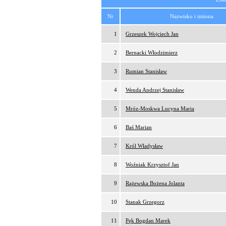
Nr
Nazwisko i imiona
1
Grzeszek Wojciech Jan
2
Bernacki Włodzimierz
3
Rumian Stanisław
4
Wenda Andrzej Stanisław
5
Mróz-Moskwa Lucyna Maria
6
Baś Marian
7
Król Władysław
8
Woźniak Krzysztof Jan
9
Rążewska Bożena Jolanta
10
Stanak Grzegorz
11
Pęk Bogdan Marek