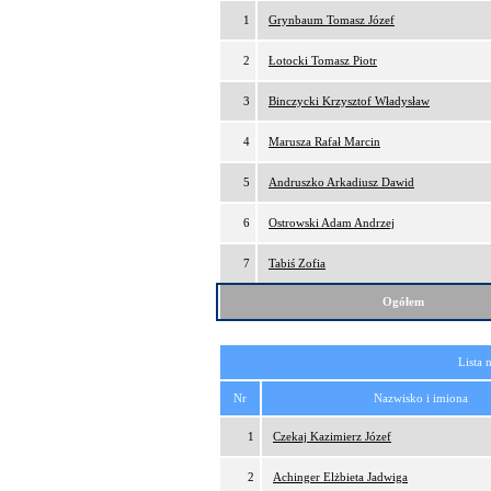
1
Grynbaum Tomasz Józef
2
Łotocki Tomasz Piotr
3
Binczycki Krzysztof Władysław
4
Marusza Rafał Marcin
5
Andruszko Arkadiusz Dawid
6
Ostrowski Adam Andrzej
7
Tabiś Zofia
Ogółem
Lista 
Nr
Nazwisko i imiona
1
Czekaj Kazimierz Józef
2
Achinger Elżbieta Jadwiga