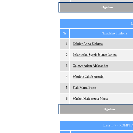
Ogółem
L
Nr
Nazwisko i imiona
1
Zabdyr Anna Elżbieta
2
Połaniecka-Syrek Jolanta Janina
3
Gajewy Adam Aleksander
4
Wojdyło Jakub Arnold
5
Flak Marta Łucja
6
Wachel Małgorzata Maria
Ogółem
Lista nr 7 -
KOMITE