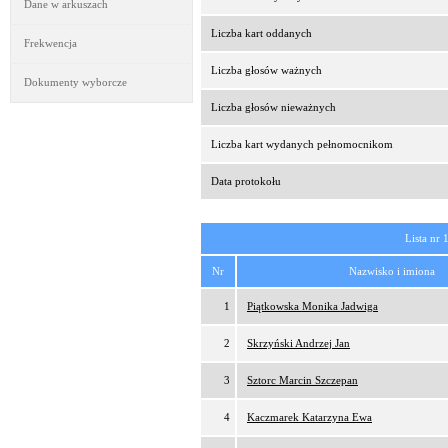
Dane w arkuszach
Liczba kart oddanych
Frekwencja
Liczba głosów ważnych
Dokumenty wyborcze
Liczba głosów nieważnych
Liczba kart wydanych pełnomocnikom
Data protokołu
Lista nr 
Nr
Nazwisko i imiona
1
Piątkowska Monika Jadwiga
2
Skrzyński Andrzej Jan
3
Sztorc Marcin Szczepan
4
Kaczmarek Katarzyna Ewa