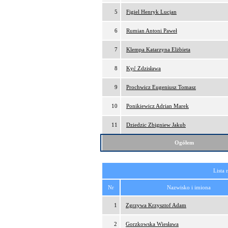
5
Figiel Henryk Lucjan
6
Rumian Antoni Paweł
7
Klempa Katarzyna Elżbieta
8
Kyć Zdzisława
9
Prochwicz Eugeniusz Tomasz
10
Ponikiewicz Adrian Marek
11
Dziedzic Zbigniew Jakub
Ogółem
Lista 
Nr
Nazwisko i imiona
1
Zgrzywa Krzysztof Adam
2
Gorzkowska Wiesława