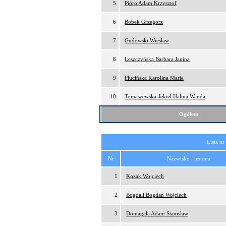
5
Pióro Adam Krzysztof
6
Bobek Grzegorz
7
Gudowski Wiesław
8
Leszczyńska Barbara Janina
9
Plucińska Karolina Maria
10
Tomaszewska-Jekiel Halina Wanda
Ogółem
Lista nr
Nr
Nazwisko i imiona
1
Kozak Wojciech
2
Bogdali Bogdan Wojciech
3
Domagała Adam Stanisław