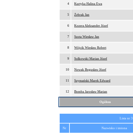
4
Kurtyka Halina Ewa
5
Żebrak Jan
6
Kozera Aleksander Józef
7
Szota Wiesław Jan
8
Wójcik Wiesław Robert
9
Sołkowski Marian Józef
10
Nowak Bogusław Józef
11
Szymański Marek Edward
12
Bomba Jarosław Marian
Ogółem
Lista nr 3
Nr
Nazwisko i imiona