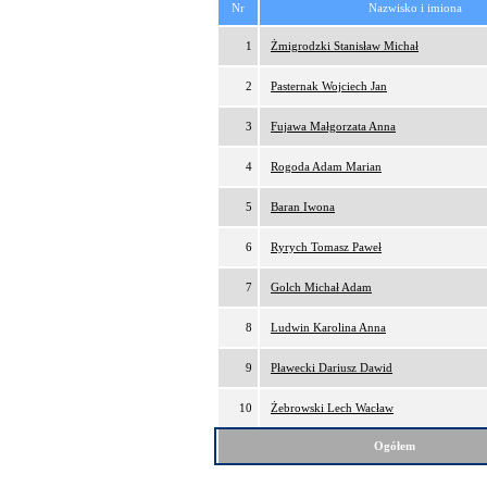
Nr
Nazwisko i imiona
1
Żmigrodzki Stanisław Michał
2
Pasternak Wojciech Jan
3
Fujawa Małgorzata Anna
4
Rogoda Adam Marian
5
Baran Iwona
6
Ryrych Tomasz Paweł
7
Golch Michał Adam
8
Ludwin Karolina Anna
9
Pławecki Dariusz Dawid
10
Żebrowski Lech Wacław
Ogółem