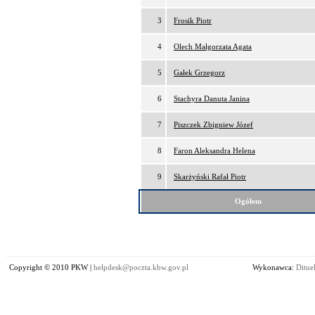
3
Frosik Piotr
4
Olech Małgorzata Agata
5
Gałek Grzegorz
6
Stachyra Danuta Janina
7
Piszczek Zbigniew Józef
8
Faron Aleksandra Helena
9
Skarżyński Rafał Piotr
Ogółem
Copyright © 2010 PKW |
helpdesk@poczta.kbw.gov.pl
Wykonawca:
Dituel