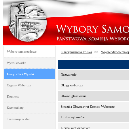
Wybory samorządowe
Rzeczpospolita Polska
>>
Województwo małop
Wyszukiwarka
Geografia i Wyniki
Nazwa rady
Organy Wyborcze
Okręg wyborczy
Obwód głosowania
Komitety
Siedziba Obwodowej Komisji Wyborczej
Komunikaty
Liczba wyborców
Transmisje wideo
Liczba kart wydanych