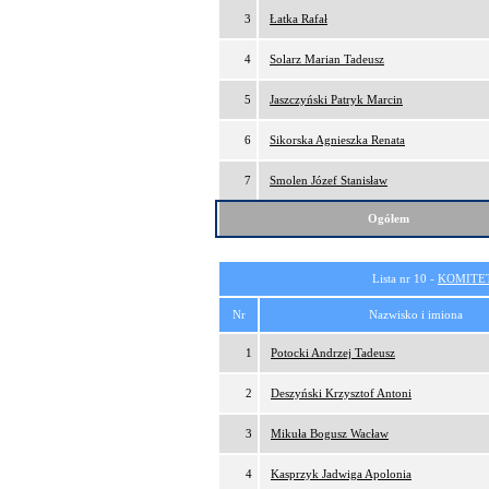
3
Łatka Rafał
4
Solarz Marian Tadeusz
5
Jaszczyński Patryk Marcin
6
Sikorska Agnieszka Renata
7
Smolen Józef Stanisław
Ogółem
Lista nr 10 -
KOMITE
Nr
Nazwisko i imiona
1
Potocki Andrzej Tadeusz
2
Deszyński Krzysztof Antoni
3
Mikuła Bogusz Wacław
4
Kasprzyk Jadwiga Apolonia