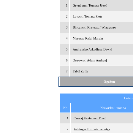
1
Grynbaum Tomasz Józef
2
Łotocki Tomasz Piotr
3
Binczycki Krzysztof Władysław
4
Marusza Rafał Marcin
5
Andruszko Arkadiusz Dawid
6
Ostrowski Adam Andrzej
7
Tabiś Zofia
Ogółem
Lista 
Nr
Nazwisko i imiona
1
Czekaj Kazimierz Józef
2
Achinger Elżbieta Jadwiga