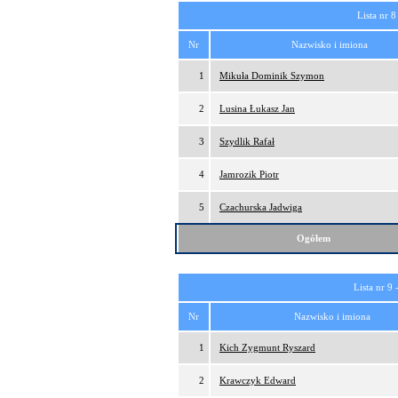
Lista nr 8
Nr
Nazwisko i imiona
1
Mikuła Dominik Szymon
2
Lusina Łukasz Jan
3
Szydlik Rafał
4
Jamrozik Piotr
5
Czachurska Jadwiga
Ogółem
Lista nr 9 
Nr
Nazwisko i imiona
1
Kich Zygmunt Ryszard
2
Krawczyk Edward