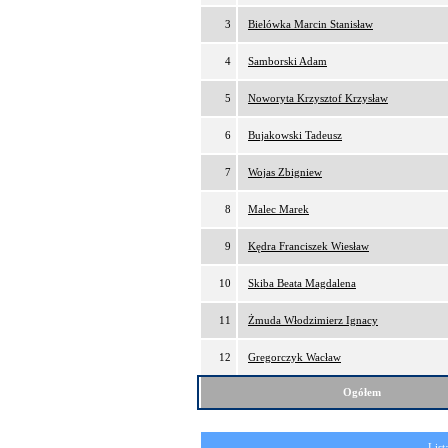
3
Bielówka Marcin Stanisław
4
Samborski Adam
5
Noworyta Krzysztof Krzysław
6
Bujakowski Tadeusz
7
Wojas Zbigniew
8
Malec Marek
9
Kędra Franciszek Wiesław
10
Skiba Beata Magdalena
11
Żmuda Włodzimierz Ignacy
12
Gregorczyk Wacław
Ogółem
List