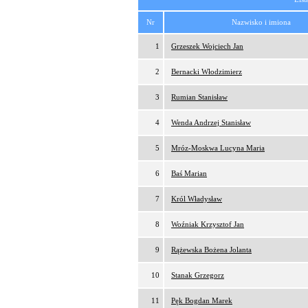
Nr
Nazwisko i imiona
1
Grzeszek Wojciech Jan
2
Bernacki Włodzimierz
3
Rumian Stanisław
4
Wenda Andrzej Stanisław
5
Mróz-Moskwa Lucyna Maria
6
Baś Marian
7
Król Władysław
8
Woźniak Krzysztof Jan
9
Rążewska Bożena Jolanta
10
Stanak Grzegorz
11
Pęk Bogdan Marek